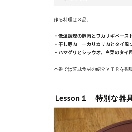
作る料理は３品。
・低温調理の豚肉とワカサギペース
・干し豚肉 ―カリカリ肉とタイ風
・ハマグリとシラウオ、白菜のタイ
本番では茨城食材の紹介ＶＴＲを視
Lesson１ 特別な