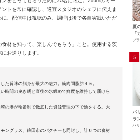
ンをとってもらうために20名に限定。Zoomのミー
メントを常に確認し、適宜スタジオのシェフに伝えま
めに、配信中は視聴のみ、調理は後で各自実践いただ
夏
「
プラ
の食材を知って、楽しんでもらう」こと。使用する茨
宅にお送りします。
5
とした旨味の脂身が最大の魅力。筋肉間脂肪４％。
短い時間の曳き網と直後の氷締めで鮮度を維持して届けら
波崎の港が輪番制で徹底した資源管理の下で漁をする。大
パ
ラ
パリ「
レモングラス、鉾田市のパクチーも同封し、計６つの食材