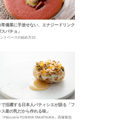
の常備菜に手放せない、エナジードリンク
ガスパチョ」
ントベースの始め方32
リで活躍する日本人パティシエが語る「フ
ンス産の乳だから作れる味」
Pâtisserie TOSHIYA TAKATSUKA」高塚俊也