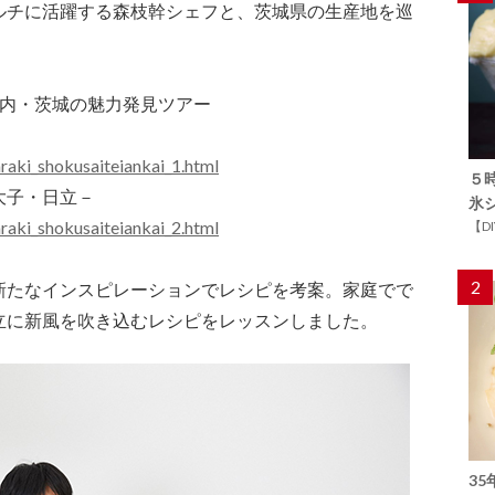
ルチに活躍する森枝幹シェフと、茨城県の生産地を巡
圏内・茨城の魅力発見ツアー
araki_shokusaiteiankai_1.html
５
大子・日立－
氷
araki_shokusaiteiankai_2.html
【D
2
新たなインスピレーションでレシピを考案。家庭でで
立に新風を吹き込むレシピをレッスンしました。
3