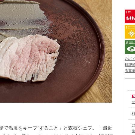
OUR 
料理通
る事
2
湯で温度をキープ”すること」と森枝シェフ。 「最近