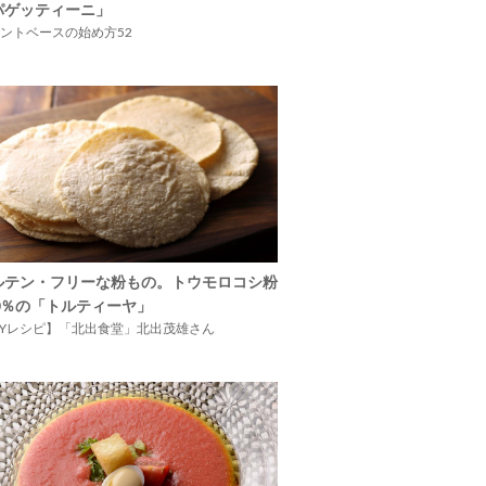
パゲッティーニ」
ントベースの始め方52
ルテン・フリーな粉もの。トウモロコシ粉
00％の「トルティーヤ」
IYレシピ】「北出食堂」北出茂雄さん