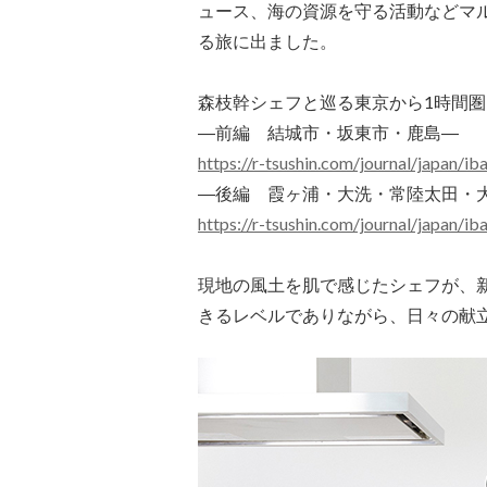
ュース、海の資源を守る活動などマ
る旅に出ました。
森枝幹シェフと巡る東京から1時間
―前編 結城市・坂東市・鹿島―
https://r-tsushin.com/journal/japan/ib
―後編 霞ヶ浦・大洗・常陸太田・
https://r-tsushin.com/journal/japan/ib
現地の風土を肌で感じたシェフが、
きるレベルでありながら、日々の献