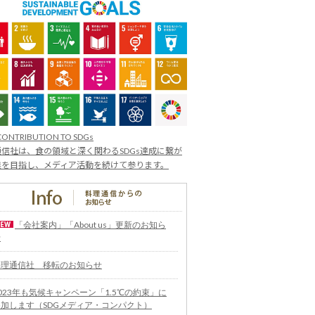
CONTRIBUTION TO SDGs
信社は、食の領域と深く関わるSDGs達成に繋が
業を目指し、メディア活動を続けて参ります。
「会社案内」「About us」更新のお知ら
せ
料理通信社 移転のお知らせ
023年も気候キャンペーン「1.5℃の約束」に
参加します（SDGメディア・コンパクト）