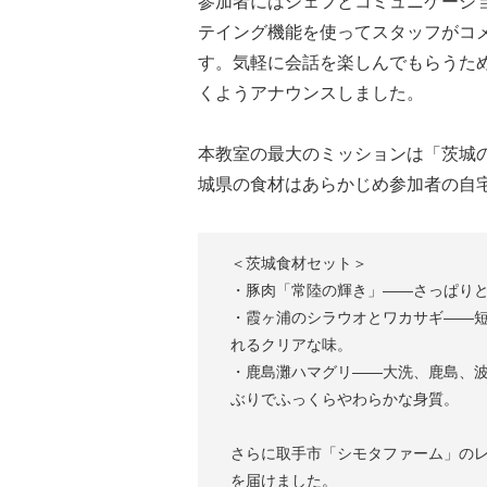
参加者にはシェフとコミュニケーショ
テイング機能を使ってスタッフがコ
す。気軽に会話を楽しんでもらうた
くようアナウンスしました。
本教室の最大のミッションは「茨城
城県の食材はあらかじめ参加者の自
＜茨城食材セット＞
・豚肉「常陸の輝き」――さっぱり
・霞ヶ浦のシラウオとワカサギ――
れるクリアな味。
・鹿島灘ハマグリ――大洗、鹿島、
ぶりでふっくらやわらかな身質。
さらに取手市「シモタファーム」の
を届けました。