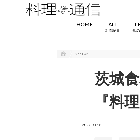
HOME
ALL
P
新着記事
食の
MEETUP
茨城食
『料理
2021.03.18