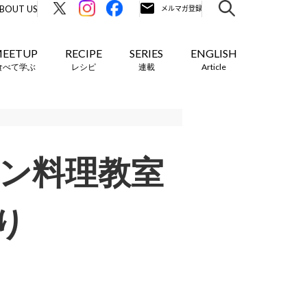
BOUT US
EETUP
RECIPE
SERIES
ENGLISH
食べて学ぶ
レシピ
連載
Article
イン料理教室
り