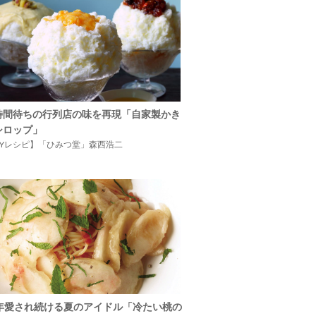
時間待ちの行列店の味を再現「自家製かき
シロップ」
IYレシピ】「ひみつ堂」森西浩二
5年愛され続ける夏のアイドル「冷たい桃の