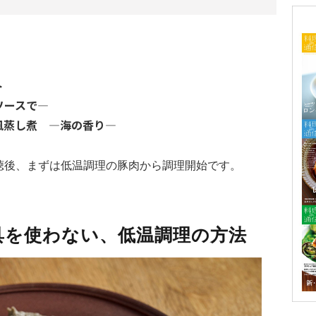
ト
ソースで―
風蒸し煮 ―海の香り―
聴後、まずは低温調理の豚肉から調理開始です。
器具を使わない、低温調理の方法