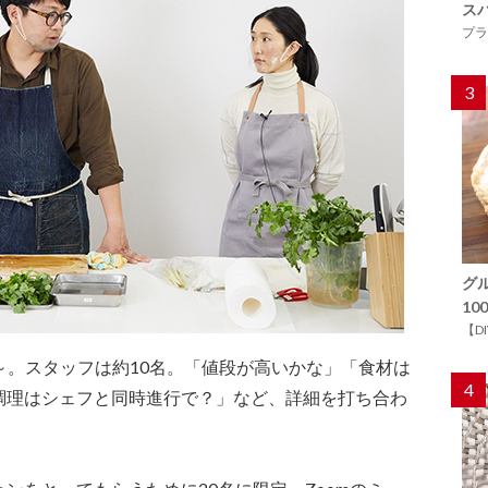
ス
プラ
3
グ
1
【D
4時～。スタッフは約10名。「値段が高いかな」「食材は
4
調理はシェフと同時進行で？」など、詳細を打ち合わ