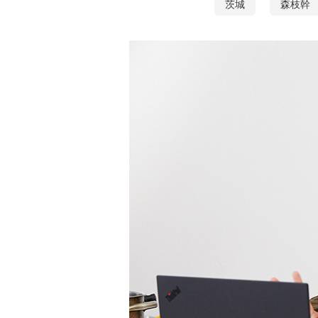
茨城
森枝幹