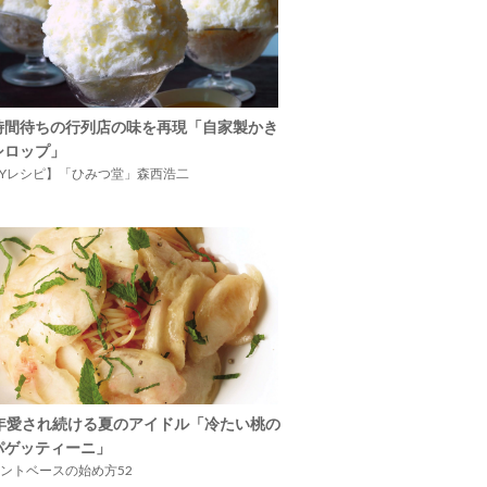
時間待ちの行列店の味を再現「自家製かき
シロップ」
IYレシピ】「ひみつ堂」森西浩二
5年愛され続ける夏のアイドル「冷たい桃の
パゲッティーニ」
ントベースの始め方52