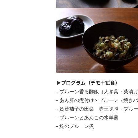
▶プログラム（デモ＋試食）
– プルーン香る酢飯（人参葉・柴漬
– あん肝の煮付け × プルーン（焼き
– 賀茂茄子の田楽 赤玉味噌＋プル
– プルーンとあんこの水羊羹
– 鰯のプルーン煮