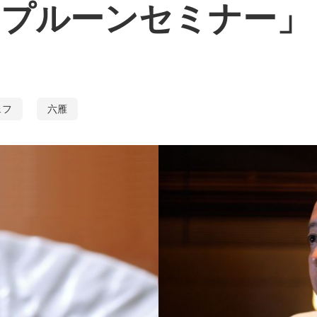
アプルーンセミナー」
ェフ
六雁