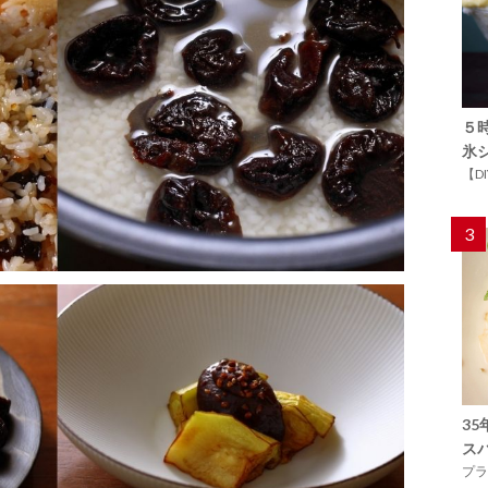
５
氷
【D
3
3
ス
プラ