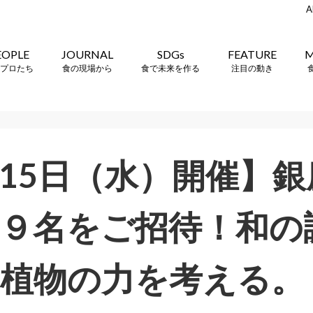
A
EOPLE
JOURNAL
SDGs
FEATURE
M
プロたち
食の現場から
食で未来を作る
注目の動き
15日（水）開催】
９名をご招待！和の
植物の力を考える。