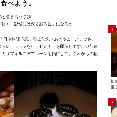
、食べよう。
脂と響き合う余韻。
が軽く、記憶には深く残る皿」になるか。
1
座「日本料理 六雁」秋山能久（あきやま・よしひさ）
ストレーションを行うセミナーを開催します。参加費
、カリフォルニアプルーンを軸にして、これからの植
鮨
握
2