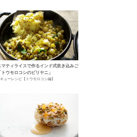
スマティライスで作るインド式炊き込みご
「トウモロコシのビリヤニ」
キューレシピ【トウモロコシ編】