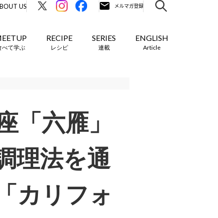
BOUT US
EETUP
RECIPE
SERIES
ENGLISH
食べて学ぶ
レシピ
連載
Article
銀座「六雁」
調理法を通
「カリフォ