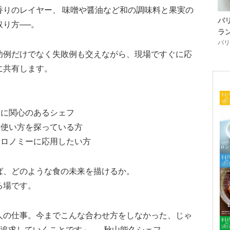
香りのレイヤー、 味噌や醤油など和の調味料と果実の
パ
り方──。
ラ
パリ「
功例だけでなく失敗例も交えながら、現場ですぐに応
に共有します。
りに関心のあるシェフ
い使い方を探っている方
トロノミーに応用したい方
ば、どのような食の未来を描けるか。
る場です。
人の仕事。今までこんな合わせ方をしなかった、じゃ
を追求していくことです」——秋山能久シェフ