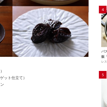
4
バ
飯
レス
け）
5
バゲット仕立て）
ーン