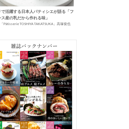
リで活躍する日本人パティシエが語る「フ
ンス産の乳だから作れる味」
Pâtisserie TOSHIYA TAKATSUKA」高塚俊也