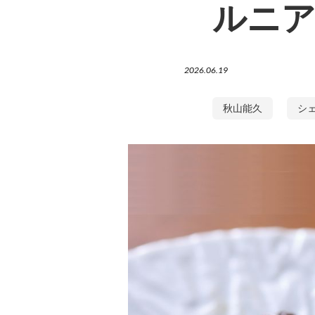
ルニ
2026.06.19
秋山能久
シ