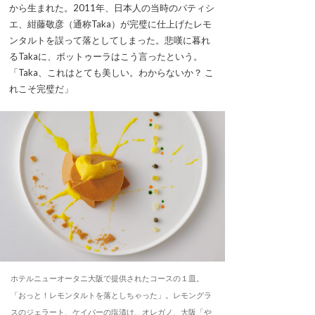
から生まれた。2011年、日本人の当時のパティシ
エ、紺藤敬彦（通称Taka）が完璧に仕上げたレモ
ンタルトを誤って落としてしまった。悲嘆に暮れ
るTakaに、ボットゥーラはこう言ったという。
「Taka、これはとても美しい。わからないか？ こ
れこそ完璧だ」
ホテルニューオータニ大阪で提供されたコースの１皿。
「おっと！レモンタルトを落としちゃった」。レモングラ
スのジェラート、ケイパーの塩漬け、オレガノ、大阪「や