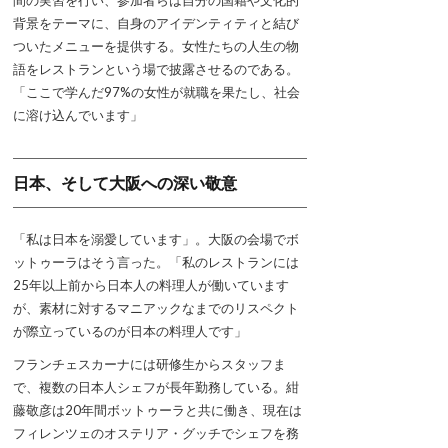
間の実習を行い、参加者らは自分の国籍や文化的
背景をテーマに、自身のアイデンティティと結び
ついたメニューを提供する。女性たちの人生の物
語をレストランという場で披露させるのである。
「ここで学んだ97%の女性が就職を果たし、社会
に溶け込んでいます」
日本、そして大阪への深い敬意
「私は日本を溺愛しています」。大阪の会場でボ
ットゥーラはそう言った。「私のレストランには
25年以上前から日本人の料理人が働いています
が、素材に対するマニアックなまでのリスペクト
が際立っているのが日本の料理人です」
フランチェスカーナには研修生からスタッフま
で、複数の日本人シェフが長年勤務している。紺
藤敬彦は20年間ボットゥーラと共に働き、現在は
フィレンツェのオステリア・グッチでシェフを務