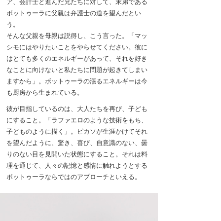
ア、会計士と進んだ兄たちに対して、末弟である
ボットゥーラに父親は弁護士の道を望んだとい
う。
そんな父親を母親は説得し、こう言った。「マッ
シモにはやりたいことをやらせてください。彼に
はとても多くのエネルギーがあって、それを好き
なことに向けないと私たちに問題が起きてしまい
ますから」。ボットゥーラの漲るエネルギーは今
も厨房から生まれている。
彼が目指しているのは、大人たちを再び、子ども
にすること。「ラファエロのような技術をもち、
子どものように描く」。ピカソが生涯かけてそれ
を望んだように、驚き、喜び、自意識のない、曇
りのない目を見開いた状態にすること。それは料
理を通じて、人々の記憶と感情に触れようとする
ボットゥーラならではのアプローチといえる。