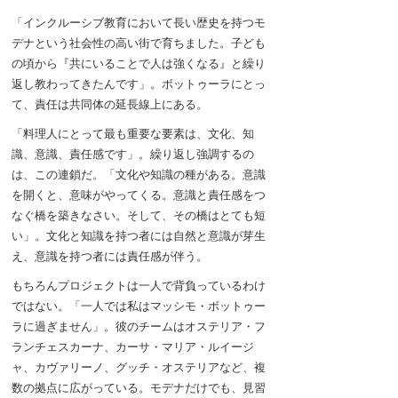
「インクルーシブ教育において長い歴史を持つモ
デナという社会性の高い街で育ちました。子ども
の頃から『共にいることで人は強くなる』と繰り
返し教わってきたんです」。ボットゥーラにとっ
て、責任は共同体の延長線上にある。
「料理人にとって最も重要な要素は、文化、知
識、意識、責任感です」。繰り返し強調するの
は、この連鎖だ。「文化や知識の種がある。意識
を開くと、意味がやってくる。意識と責任感をつ
なぐ橋を築きなさい。そして、その橋はとても短
い」。文化と知識を持つ者には自然と意識が芽生
え、意識を持つ者には責任感が伴う。
もちろんプロジェクトは一人で背負っているわけ
ではない。「一人では私はマッシモ・ボットゥー
ラに過ぎません」。彼のチームはオステリア・フ
ランチェスカーナ、カーサ・マリア・ルイージ
ャ、カヴァリーノ、グッチ・オステリアなど、複
数の拠点に広がっている。モデナだけでも、見習