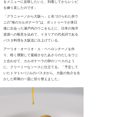
をメニューに反映したいと、到着してからレシピ
を練り直したのです」
「グラニャーノから大阪へ」と名づけられた赤ウ
ニの“海のカルボナーラ”は、ボットゥーラが来日
後に出会った瀬戸内のウニをもとに、日本の海洋
資源への敬意を込めて、イタリアの代名詞である
パスタ料理を大阪流に仕上げている。
アーリオ・オーリオ・エ・ペペロンチーノを作
り、軽く燻製して凝縮させたあさりのだしをウニ
と合わせて、カルボナーラの卵のソースのよう
に、クリーミーなソースに仕立てる。「予定して
いたトマト×バジルのパスタから、大阪の魚介を生
かした即興の一皿に切り替えました」