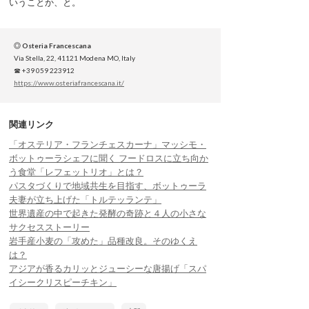
いうことか、と。
◎ Osteria Francescana
Via Stella, 22, 41121 Modena MO, Italy
☎ +39 059 223912
https://www.osteriafrancescana.it/
関連リンク
「オステリア・フランチェスカーナ」マッシモ・
ボットゥーラシェフに聞く フードロスに立ち向か
う食堂「レフェットリオ」とは？
パスタづくりで地域共生を目指す、ボットゥーラ
夫妻が立ち上げた「トルテッランテ」
世界遺産の中で起きた発酵の奇跡と４人の小さな
サクセスストーリー
岩手産小麦の「攻めた」品種改良。そのゆくえ
は？
アジアが香るカリッとジューシーな唐揚げ「スパ
イシークリスピーチキン」