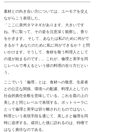
素材との向き合い方については、ユーモアを交え
ながらこう表現した。
「ここに泉州タマネギがあります。大きいです
ね。手に取って、その姿を注意深く観察し、香り
をかぎます。 そして、あなたは私のために何がで
きるか？ あなたのために私に何ができるか？ と問
いかけます。そうして、食材を敬う料理人として
の道が始まるのです」。これが、倫理と美学を同
じレベルで考えるという彼の料理の在り方だとい
う。
ここでいう「倫理」とは、食材への敬意、生産者
との公正な関係、環境への配慮、料理人としての
社会的責任全般を意味している。これを皿の上の
美しさと同じレベルで表現する。ボットゥーラに
とって倫理と美学は切り離されたものではない。
料理という表現手段を通じて、美しさと倫理を同
時に追求する。成功した後に訪れるのは、特権で
はなく責任なのである。