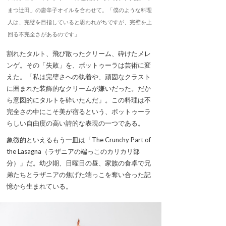
まつ辻田」の唐辛子オイルを合わせて。「僕のような料理
人は、完璧を目指していると思われがちですが、完璧を上
回る不完全さがあるのです」
割れたタルト、飛び散ったクリーム、砕けたメレ
ンゲ。その「失敗」を、ボットゥーラは芸術に変
えた。「私は完璧さへの執着や、頑固なクラスト
に囲まれた装飾的なクリームが嫌いだった。だか
ら意図的にタルトを砕いたんだ」。この料理は不
完全さの中にこそ美が宿るという、ボットゥーラ
らしい自由度の高い詩的な表現の一つである。
象徴的といえるもう一皿は「The Crunchy Part of
the Lasagna（ラザニアの端っこのカリカリ部
分）」だ。幼少期、日曜日の昼、家族の食卓で兄
弟たちとラザニアの焦げた端っこを奪い合った記
憶から生まれている。