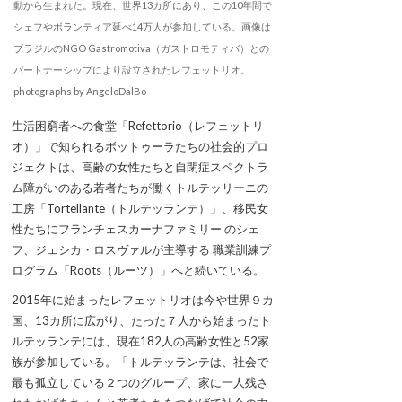
動から生まれた。現在、世界13カ所にあり、この10年間で
シェフやボランティア延べ14万人が参加している。画像は
ブラジルのNGO Gastromotiva（ガストロモティバ）との
パートナーシップにより設立されたレフェットリオ。
photographs by AngeloDalBo
生活困窮者への食堂「Refettorio（レフェットリ
オ）」で知られるボットゥーラたちの社会的プロ
ジェクトは、高齢の女性たちと自閉症スペクトラ
ム障がいのある若者たちが働くトルテッリーニの
工房「Tortellante（トルテッランテ）」、移民女
性たちにフランチェスカーナファミリー のシェ
フ、ジェシカ・ロスヴァルが主導する 職業訓練プ
ログラム「Roots（ルーツ）」へと続いている。
2015年に始まったレフェットリオは今や世界９カ
国、13カ所に広がり、たった７人から始まったト
ルテッランテには、現在182人の高齢女性と52家
族が参加している。「トルテッランテは、社会で
最も孤立している２つのグループ、家に一人残さ