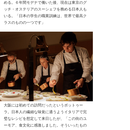
める。６年間モデナで働いた後、現在は東京のグ
ッチ・オステリアのスーシェフを務める日本人も
いる。「日本の学生の職業訓練は、世界で最高ク
ラスのものの一つです」
大阪には初めての訪問だったというボットゥー
ラ。日本人の繊細な味覚に適うようイタリアで完
璧なレシピを想定して来日したが、「この街のユ
ーモア、食文化に感激しました。そういったもの