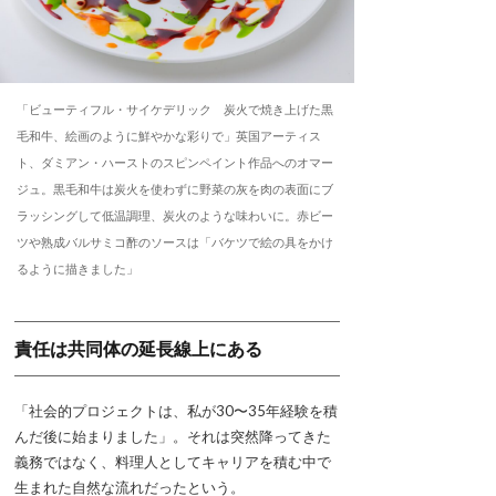
「ビューティフル・サイケデリック 炭火で焼き上げた黒
毛和牛、絵画のように鮮やかな彩りで」英国アーティス
ト、ダミアン・ハーストのスピンペイント作品へのオマー
ジュ。黒毛和牛は炭火を使わずに野菜の灰を肉の表面にブ
ラッシングして低温調理、炭火のような味わいに。赤ビー
ツや熟成バルサミコ酢のソースは「バケツで絵の具をかけ
るように描きました」
責任は共同体の延長線上にある
「社会的プロジェクトは、私が30〜35年経験を積
んだ後に始まりました」。それは突然降ってきた
義務ではなく、料理人としてキャリアを積む中で
生まれた自然な流れだったという。