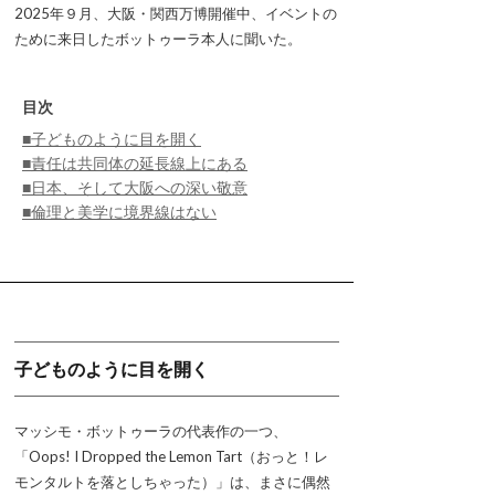
2025年９月、大阪・関西万博開催中、イベントの
ために来日したボットゥーラ本人に聞いた。
目次
■子どものように目を開く
■責任は共同体の延長線上にある
■日本、そして大阪への深い敬意
■倫理と美学に境界線はない
子どものように目を開く
マッシモ・ボットゥーラの代表作の一つ、
「Oops! I Dropped the Lemon Tart（おっと！レ
モンタルトを落としちゃった）」は、まさに偶然