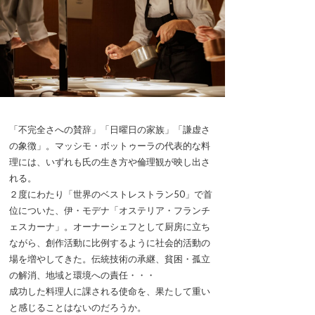
「不完全さへの賛辞」「日曜日の家族」「謙虚さ
の象徴」。マッシモ・ボットゥーラの代表的な料
理には、いずれも氏の生き方や倫理観が映し出さ
れる。
２度にわたり「世界のベストレストラン50」で首
位についた、伊・モデナ「オステリア・フランチ
ェスカーナ」。オーナーシェフとして厨房に立ち
ながら、創作活動に比例するように社会的活動の
場を増やしてきた。伝統技術の承継、貧困・孤立
の解消、地域と環境への責任・・・
成功した料理人に課される使命を、果たして重い
と感じることはないのだろうか。