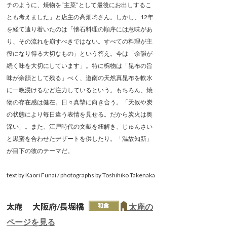
チのように、焼物を“主菜”として最後にお出しするこ
とも考えました」と店主の高畑均さん。しかし、12年
を経て辿り着いたのは「懐石料理の順序には意味があ
り、その流れを崩すべきではない。すべての料理が主
役になり得る大切なもの」という答え。今は「余韻が
続く味を大切にしています」。特に椀物は「昆布の旨
味が余韻として残る」べく、道南の天然真昆布を軟水
に一晩浸けるなど注力しているという。もちろん、焼
物の存在感は健在。日々真摯に向き合う。「天候や炭
の状態により毎日違う表情を見せる。だから炭火は奥
深い」。また、江戸時代の文献を紐解き、じゅんさい
と黒蜜を合わせたデザートを供したり。「温故知新」
が目下の彼のテーマだ。
text by Kaori Funai / photographs by Toshihiko Takenaka
太庵 大阪府/長堀橋
太庵の
ページを見る