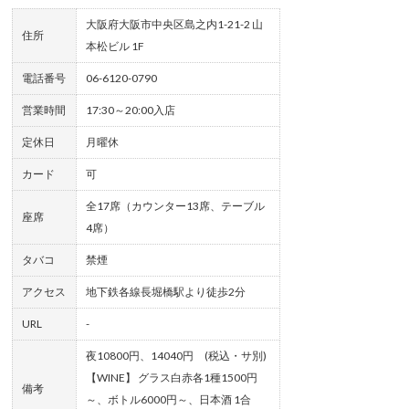
大阪府大阪市中央区島之内1-21-2 山
住所
本松ビル 1F
電話番号
06-6120-0790
営業時間
17:30～20:00入店
定休日
月曜休
カード
可
全17席（カウンター13席、テーブル
座席
4席）
タバコ
禁煙
アクセス
地下鉄各線長堀橋駅より徒歩2分
URL
-
夜10800円、14040円 (税込・サ別)
【WINE】 グラス白赤各1種1500円
備考
～、ボトル6000円～、日本酒 1合