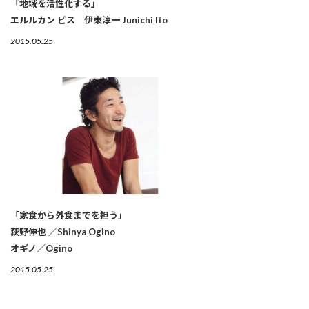
「地域を活性化する」
エルルカン ビス 伊東淳一 Junichi Ito
2015.05.25
「家食から外食までを担う」
荻野伸也 ／Shinya Ogino
オギノ／Ogino
2015.05.25