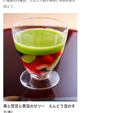
の風味が印象的。大豆入り柚子味噌と季節野菜を
添えて。
苺と空豆と黒豆のゼリー えんどう豆のす
り流し