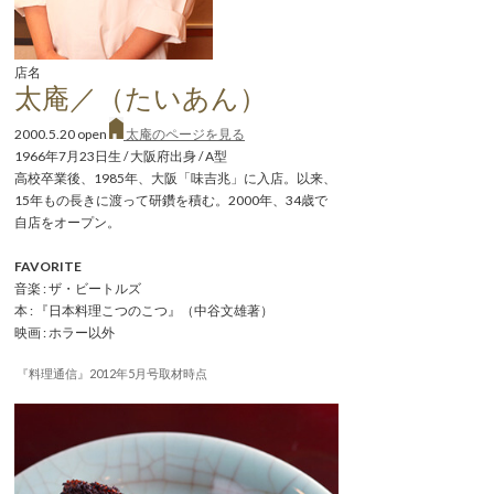
店名
太庵／（たいあん）
2000.5.20 open
太庵のページを見る
1966年7月23日生 / 大阪府出身 / A型
高校卒業後、1985年、大阪「味吉兆」に入店。以来、
15年もの長きに渡って研鑽を積む。2000年、34歳で
自店をオープン。
FAVORITE
音楽 : ザ・ビートルズ
本 : 『日本料理こつのこつ』（中谷文雄著）
映画 : ホラー以外
『料理通信』2012年5月号取材時点