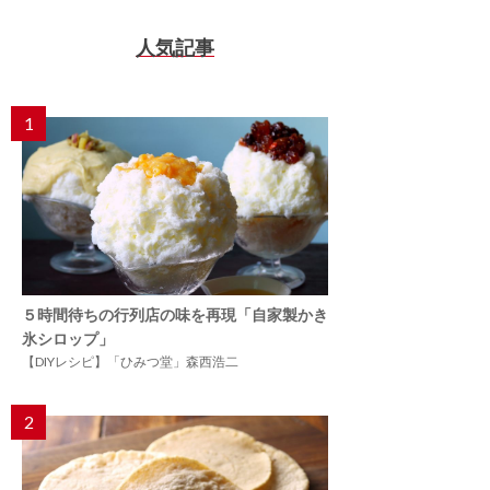
人気記事
1
５時間待ちの行列店の味を再現「自家製かき
氷シロップ」
【DIYレシピ】「ひみつ堂」森西浩二
2