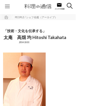
PEOPLE / シェフ名鑑（アーカイブ）
「技術・文化を伝承する」
太庵 高畑 均 Hitoshi Takahata
2014.10.01