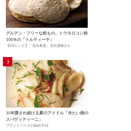
グルテン・フリーな粉もの。トウモロコシ粉
100％の「トルティーヤ」
【DIYレシピ】「北出食堂」北出茂雄さん
3
35年愛され続ける夏のアイドル「冷たい桃の
スパゲッティーニ」
プラントベースの始め方52