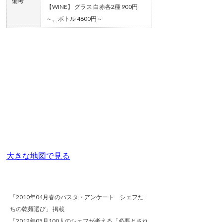
備考
【WINE】 グラス 白赤各2種 900円
～、ボトル 4800円～
大きな地図で見る
「2010年04月春のパスタ・アンケート シェフた
ちの乾麺選び」 掲載
「2012年05月100人のシェフが考える「必要とされ