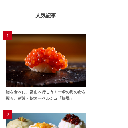
人気記事
1
鮨を食べに、富山へ行こう！一瞬の海の命を
握る。新湊・鮨オーベルジュ「橋場」
2