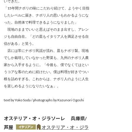
いできた。
「15年間ナポリの味にこだわり続けて、ようやく目指
したレベルに届き、ナポリ人の思いもわかるようにな
った。自然体で料理できるようになりました」
現地のままでいいと思えばそのまま出すし、アレン
ジも自由自在。「どの皿もイタリア人を満足させる自
信がある」と笑う。
店には常にナポリ民謡が流れ、皿もナポリ製。現地
でしか栽培していなかった野菜も、九州のナポリ人農
家から入手するように。「今後も、僕でなくてはとい
うコアな客のために続けたい。僕は料理が好きでつい
根を詰めすぎる。これからは、ナポリ人のように人生
を楽しめるようになりたいなぁ」。
text by Yoko Soda / photographs by Kazunori Ogoshi
オステリア・オ・ジラソーレ 兵庫県/
芦屋
オステリア・オ・ジラ