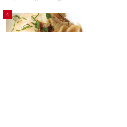
4
35年愛され続ける夏のアイドル「冷たい桃の
スパゲッティーニ」
プラントベースの始め方52
5