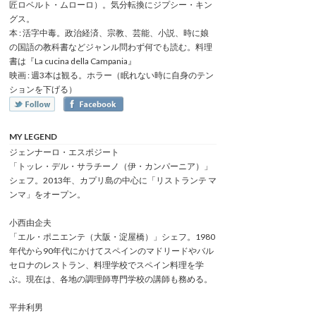
匠ロベルト・ムローロ）。気分転換にジプシー・キン
グス。
本 : 活字中毒。政治経済、宗教、芸能、小説、時に娘
の国語の教科書などジャンル問わず何でも読む。料理
書は『La cucina della Campania』
映画 : 週3本は観る。ホラー（眠れない時に自身のテン
ションを下げる）
MY LEGEND
ジェンナーロ・エスポジート
「トッレ・デル・サラチーノ（伊・カンパーニア）」
シェフ。2013年、カプリ島の中心に「リストランテ マ
ンマ」をオープン。
小西由企夫
「エル・ポニエンテ（大阪・淀屋橋）」シェフ。1980
年代から90年代にかけてスペインのマドリードやバル
セロナのレストラン、料理学校でスペイン料理を学
ぶ。現在は、各地の調理師専門学校の講師も務める。
平井利男