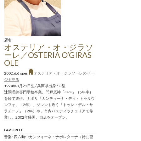
店名
オステリア・オ・ジラソ
ーレ／OSTERIA O’GIRAS
OLE
2002.6.6 open
オステリア・オ・ジラソーレのペー
ジを見る
1974年3月21日生 / 兵庫県出身 / O型
辻調理師専門学校卒業。門戸厄神「ペペ」（5年半）
を経て渡伊。ナポリ「カンティーナ・ディ・トゥリウ
ンフォ」（2年）、ソレント近く「トッレ・デル・サ
ラチーノ」（2年）や、市内パスティッチェリアで修
業し、2002年帰国。自店をオープン。
FAVORITE
音楽 : 四六時中カンツォーネ・ナポレターナ（特に巨