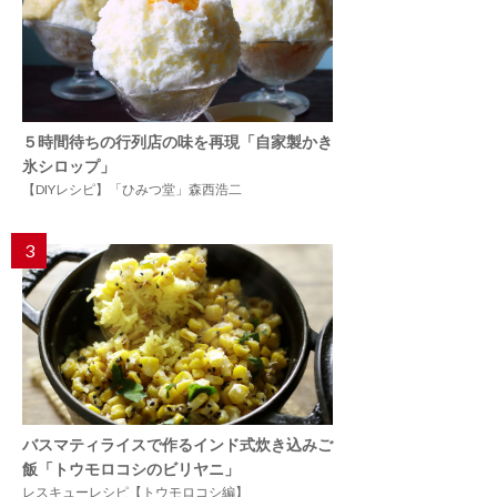
５時間待ちの行列店の味を再現「自家製かき
氷シロップ」
【DIYレシピ】「ひみつ堂」森西浩二
3
バスマティライスで作るインド式炊き込みご
飯「トウモロコシのビリヤニ」
レスキューレシピ【トウモロコシ編】