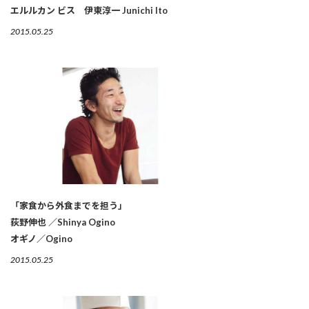
エルルカン ビス 伊東淳一 Junichi Ito
2015.05.25
「家食から外食までを担う」
荻野伸也 ／Shinya Ogino
オギノ／Ogino
2015.05.25