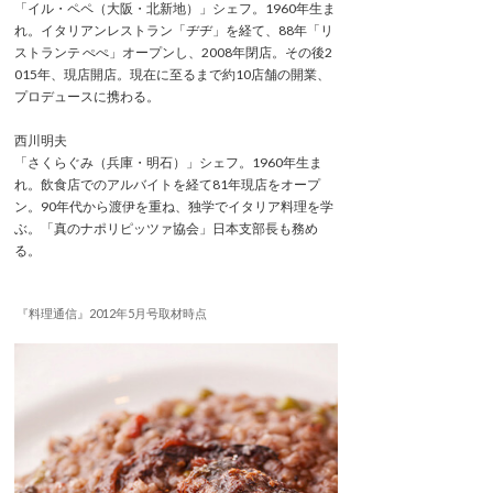
「イル・ペペ（大阪・北新地）」シェフ。1960年生ま
れ。イタリアンレストラン「ヂヂ」を経て、88年「リ
ストランテ ぺぺ」オープンし、2008年閉店。その後2
015年、現店開店。現在に至るまで約10店舗の開業、
プロデュースに携わる。
西川明夫
「さくらぐみ（兵庫・明石）」シェフ。1960年生ま
れ。飲食店でのアルバイトを経て81年現店をオープ
ン。90年代から渡伊を重ね、独学でイタリア料理を学
ぶ。「真のナポリピッツァ協会」日本支部長も務め
る。
『料理通信』2012年5月号取材時点