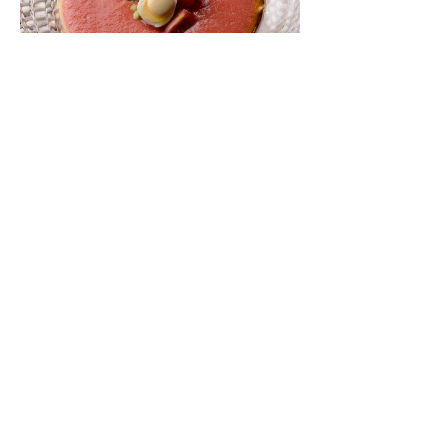
夏の常備菜に手放せない、エナジードリンク
「ガスパチョ」
プラントベースの始め方32
5
パリで活躍する日本人パティシエが語る「フ
ランス産の乳だから作れる味」
パリ「Pâtisserie TOSHIYA TAKATSUKA」高塚俊也