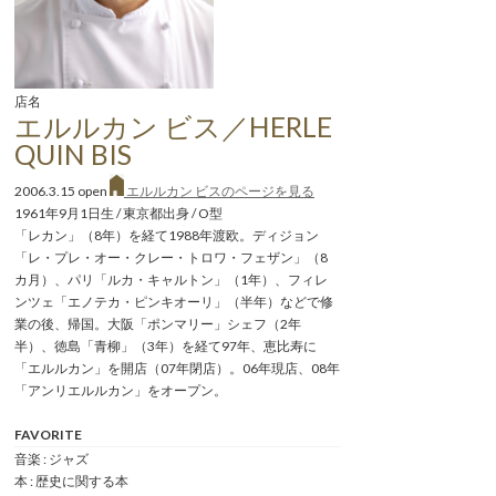
店名
エルルカン ビス／HERLE
QUIN BIS
2006.3.15 open
エルルカン ビスのページを見る
1961年9月1日生 / 東京都出身 / O型
「レカン」（8年）を経て1988年渡欧。ディジョン
「レ・プレ・オー・クレー・トロワ・フェザン」（8
カ月）、パリ「ルカ・キャルトン」（1年）、フィレ
ンツェ「エノテカ・ピンキオーリ」（半年）などで修
業の後、帰国。大阪「ポンマリー」シェフ（2年
半）、徳島「青柳」（3年）を経て97年、恵比寿に
「エルルカン」を開店（07年閉店）。06年現店、08年
「アンリエルルカン」をオープン。
FAVORITE
音楽 : ジャズ
本 : 歴史に関する本