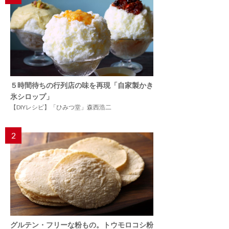
５時間待ちの行列店の味を再現「自家製かき
氷シロップ」
【DIYレシピ】「ひみつ堂」森西浩二
2
グルテン・フリーな粉もの。トウモロコシ粉