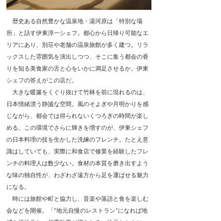
歴史ある自然豊かな温泉地・湯河原は「特別な場
所」と話す伊東淳一シェフ。都心から日帰り可能なエ
リアにあり、別荘や老舗の温泉旅館が多く建つ。リラ
ックスした雰囲気を演出しつつ、そこに集う都会の香
りを知る美食家の舌と心をいかに満足させるか。伊東
シェフの答えがこの店だ。
大きな暖簾をくぐり抜けて竹林を前に現れるのは、
日本情緒漂う静謐な空間。風のそよぎや月明かりを感
じながら、都会では得られないくつろぎの時間が楽し
める。この環境でさらに輝きを増すのが、伊東シェフ
の日本料理の技を生かした洗練のフレンチ。たとえ意
識はしていても、実際に和食店で修業を経験したフレ
ンチの料理人は数少ない。食材の本質を磨き出すよう
な味の独自性が、わざわざ遠方から足を運ばせる魅力
になる。
時には旅館や町と協力し、音楽や落語と食を楽しむ
会などを開催。「“地元自慢のレストラン”になれば地