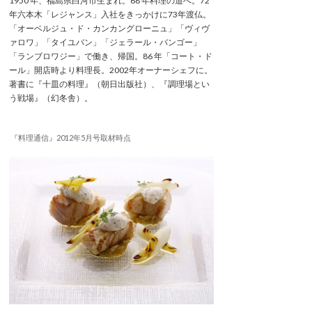
1950 年、福島県白河市生まれ。68 年料理の道へ。72
年六本木「レジャンス」入社をきっかけに73年渡仏。
「オーベルジュ・ド・カンカングローニュ」「ヴィヴ
ァロワ」「タイユバン」「ジェラール・バンゴー」
「ランブロワジー」で働き、帰国。86 年「コート・ド
ール」開店時より料理長。2002年オーナーシェフに。
著書に『十皿の料理』（朝日出版社）、『調理場とい
う戦場』（幻冬舎）。
『料理通信』2012年5月号取材時点