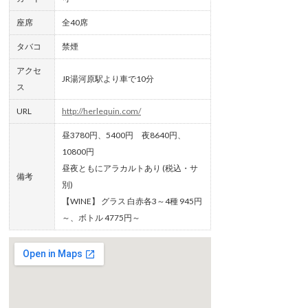
座席
全40席
タバコ
禁煙
アクセ
JR湯河原駅より車で10分
ス
URL
http://herlequin.com/
昼3780円、5400円 夜8640円、
10800円
昼夜ともにアラカルトあり (税込・サ
備考
別)
【WINE】 グラス 白赤各3～4種 945円
～、ボトル 4775円～