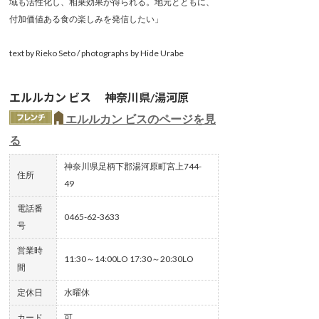
域も活性化し、相乗効果が得られる。地元とともに、
付加価値ある食の楽しみを発信したい」
text by Rieko Seto / photographs by Hide Urabe
エルルカン ビス 神奈川県/湯河原
エルルカン ビスのページを見
る
神奈川県足柄下郡湯河原町宮上744-
住所
49
電話番
0465-62-3633
号
営業時
11:30～14:00LO 17:30～20:30LO
間
定休日
水曜休
カード
可