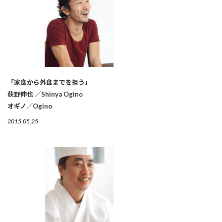
「家食から外食までを担う」
荻野伸也 ／Shinya Ogino
オギノ／Ogino
2015.05.25