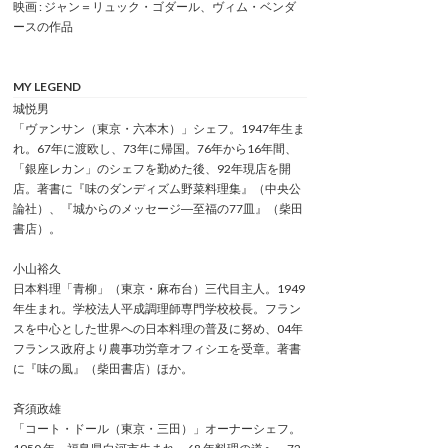
映画 : ジャン＝リュック・ゴダール、ヴィム・ベンダ
ースの作品
MY LEGEND
城悦男
「ヴァンサン（東京・六本木）」シェフ。1947年生ま
れ。67年に渡欧し、73年に帰国。76年から16年間、
「銀座レカン」のシェフを勤めた後、92年現店を開
店。著書に『味のダンディズム野菜料理集』（中央公
論社）、『城からのメッセージ―至福の77皿』（柴田
書店）。
小山裕久
日本料理「青柳」（東京・麻布台）三代目主人。1949
年生まれ。学校法人平成調理師専門学校校長。フラン
スを中心とした世界への日本料理の普及に努め、04年
フランス政府より農事功労章オフィシエを受章。著書
に『味の風』（柴田書店）ほか。
斉須政雄
「コート・ドール（東京・三田）」オーナーシェフ。