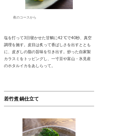
夜のコースから
塩を打って3日寝かせた甘鯛に42 ℃で40秒、真空
調理を施す。皮目は炙って香ばしさを出すととも
に、皮ぎしの脂の旨味を引き出す。炒った自家製
カラスミをトッピングし、一寸豆や富山・氷見産
のホタルイカをあしらって。
若竹煮 鍋仕立て