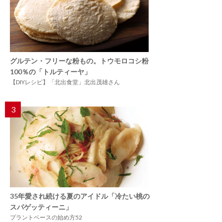
グルテン・フリーな粉もの。トウモロコシ粉
100％の「トルティーヤ」
【DIYレシピ】「北出食堂」北出茂雄さん
3
35年愛され続ける夏のアイドル「冷たい桃の
スパゲッティーニ」
プラントベースの始め方52