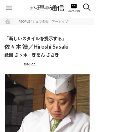
PEOPLE / シェフ名鑑（アーカイブ）
「新しいスタイルを提示する」
佐々木 浩／Hiroshi Sasaki
祗園 さゝ木／ぎをん ささき
2014.10.01