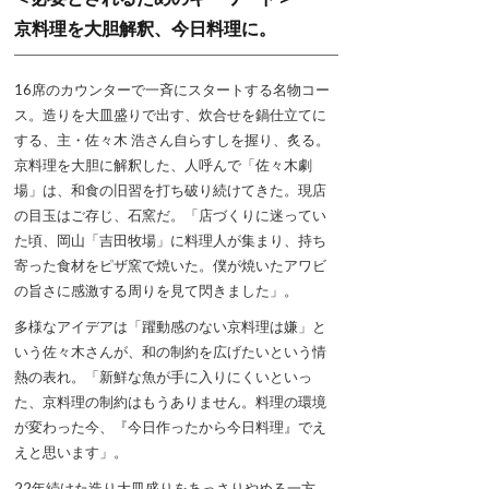
京料理を大胆解釈、今日料理に。
16席のカウンターで一斉にスタートする名物コー
ス。造りを大皿盛りで出す、炊合せを鍋仕立てに
する、主・佐々木 浩さん自らすしを握り、炙る。
京料理を大胆に解釈した、人呼んで「佐々木劇
場」は、和食の旧習を打ち破り続けてきた。現店
の目玉はご存じ、石窯だ。「店づくりに迷ってい
た頃、岡山「吉田牧場」に料理人が集まり、持ち
寄った食材をピザ窯で焼いた。僕が焼いたアワビ
の旨さに感激する周りを見て閃きました」。
多様なアイデアは「躍動感のない京料理は嫌」と
いう佐々木さんが、和の制約を広げたいという情
熱の表れ。「新鮮な魚が手に入りにくいといっ
た、京料理の制約はもうありません。料理の環境
が変わった今、『今日作ったから今日料理』でえ
えと思います」。
22年続けた造り大皿盛りをあっさりやめる一方