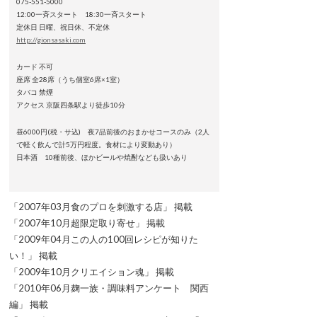
075-551-5000
12:00一斉スタート 18:30一斉スタート
定休日 日曜、祝日休、不定休
http://gionsasaki.com
カード 不可
座席 全28席（うち個室6席×1室）
タバコ 禁煙
アクセス 京阪四条駅より徒歩10分
昼6000円(税・サ込) 夜7品前後のおまかせコースのみ（2人
で軽く飲んで計5万円程度。食材により変動あり）
日本酒 10種前後、ほかビールや焼酎なども扱いあり
「2007年03月食のプロを刺激する店」 掲載
「2007年10月超限定取り寄せ」 掲載
「2009年04月この人の100回レシピが知りた
い！」 掲載
「2009年10月クリエイション魂」 掲載
「2010年06月麹一族・調味料アンケート 関西
編」 掲載