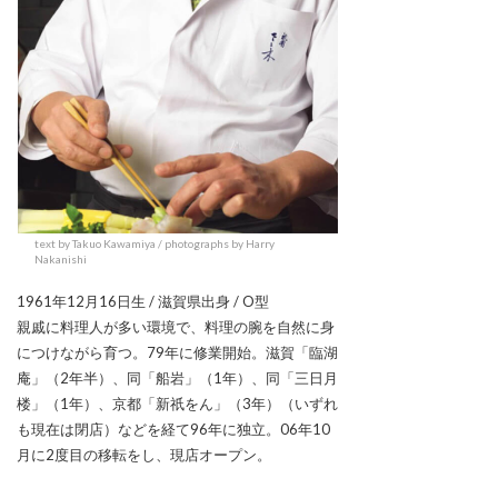
text by Takuo Kawamiya / photographs by Harry
Nakanishi
1961年12月16日生 / 滋賀県出身 / O型
親戚に料理人が多い環境で、料理の腕を自然に身
につけながら育つ。79年に修業開始。滋賀「臨湖
庵」（2年半）、同「船岩」（1年）、同「三日月
楼」（1年）、京都「新祇をん」（3年）（いずれ
も現在は閉店）などを経て96年に独立。06年10
月に2度目の移転をし、現店オープン。