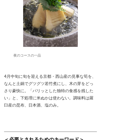
夜のコースの一品
4月中旬に旬を迎える京都・西山産の見事な筍を、
なんと土鍋でグツグツ若竹煮にし、木の芽をどっ
さり豪快に。「パリッとした独特の食感を残した
い」と、下処理に米ぬかは使わない。調味料は羅
臼産の昆布、日本酒、塩のみ。
＜必要とされるためのキーワード＞