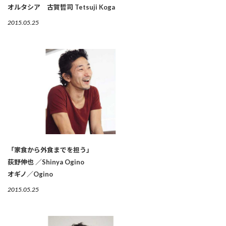
オルタシア 古賀哲司 Tetsuji Koga
2015.05.25
「家食から外食までを担う」
荻野伸也 ／Shinya Ogino
オギノ／Ogino
2015.05.25