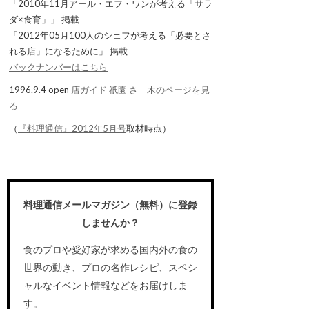
「2010年11月アール・エフ・ワンが考える「サラ
ダ×食育」」 掲載
「2012年05月100人のシェフが考える「必要とさ
れる店」になるために」 掲載
バックナンバーはこちら
1996.9.4 open
店ガイド 祇園 さゝ木のページを見
る
（
『料理通信』2012年5月号
取材時点）
料理通信メールマガジン（無料）に登録
しませんか？
食のプロや愛好家が求める国内外の食の
世界の動き、プロの名作レシピ、スペシ
ャルなイベント情報などをお届けしま
す。