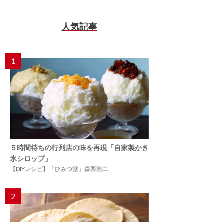
人気記事
1
５時間待ちの行列店の味を再現「自家製かき
氷シロップ」
【DIYレシピ】「ひみつ堂」森西浩二
2