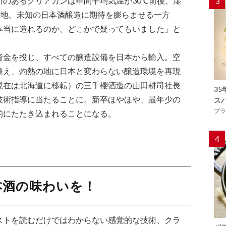
のあるクリアカンは年間平均気温が30℃前後、湿
3
の地。未知の日本酒醸造に期待を膨らませる一方
本当に造れるのか、どこかで疑ってもいました」と
資金を投じ、すべての醸造設備を日本から輸入。空
整え、灼熱の地に日本と変わらない醸造環境を再現
現在は北海道に移転）の三千櫻酒造の山田耕司社長
3
技術指導に当たることに。新卒ほやほや、最年少の
ス
プラ
的にたたき込まれることになる。
4
本酒の味わいを！
ストを読むだけではわからない感覚的な技術、クラ