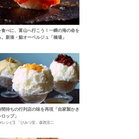
を食べに、富山へ行こう！一瞬の海の命を
る。新湊・鮨オーベルジュ「橋場」
時間待ちの行列店の味を再現「自家製かき
シロップ」
IYレシピ】「ひみつ堂」森西浩二