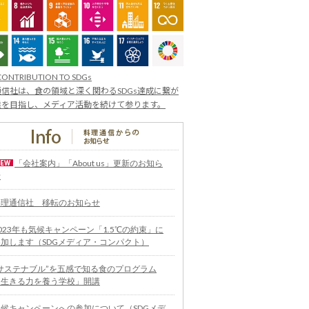
CONTRIBUTION TO SDGs
信社は、食の領域と深く関わるSDGs達成に繋が
業を目指し、メディア活動を続けて参ります。
「会社案内」「About us」更新のお知ら
せ
料理通信社 移転のお知らせ
023年も気候キャンペーン「1.5℃の約束」に
参加します（SDGメディア・コンパクト）
“サステナブル”を五感で知る食のプログラム
「生きる力を養う学校」開講
気候キャンペーンへの参加について（SDGメデ