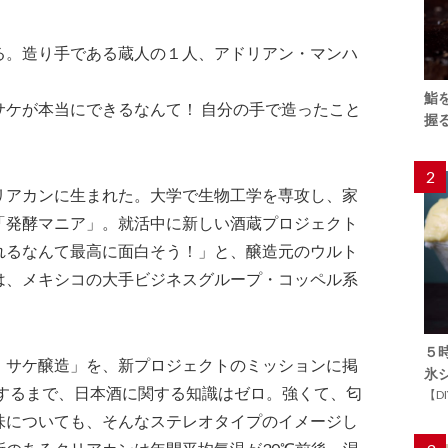
る。造り手である蔵人の１人、アドリアン・マンハ
鮨
サケが本当にできるなんて！ 自分の手で造ったこと
握
2
リアカンに生まれた。大学で生物工学を専攻し、家
「発酵マニア」。就活中に新しい酒蔵プロジェクト
れるなんて最高に面白そう！」と、醸造元のウルト
は、メキシコの大手ビジネスグループ・コッペル系
５
・サケ醸造」を、新プロジェクトのミッションに掲
氷
社するまで、日本酒に関する知識はゼロ。強くて、匂
【D
味についても、そんなステレオタイプのイメージし