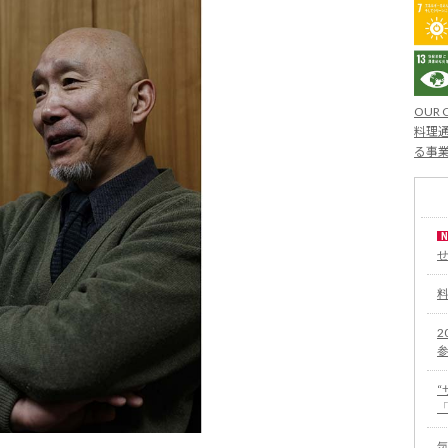
OUR 
料理通
る事
2