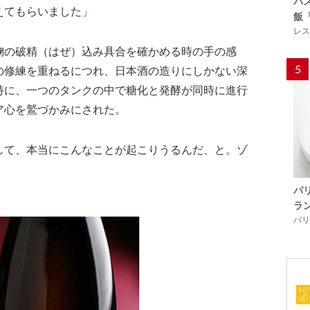
バ
えてもらいました」
飯
レス
麹の破精（はぜ）込み具合を確かめる時の手の感
5
の修練を重ねるにつれ、日本酒の造りにしかない深
特に、一つのタンクの中で糖化と発酵が同時に進行
ア心を鷲づかみにされた。
して、本当にこんなことが起こりうるんだ、と。ゾ
」
パ
ラ
パリ「