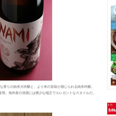
ーな香りの純米大吟醸と、より米の旨味が感じられる純米吟醸。
使用。海外産の清酒には稀少な端正でエレガントなスタイルだ。