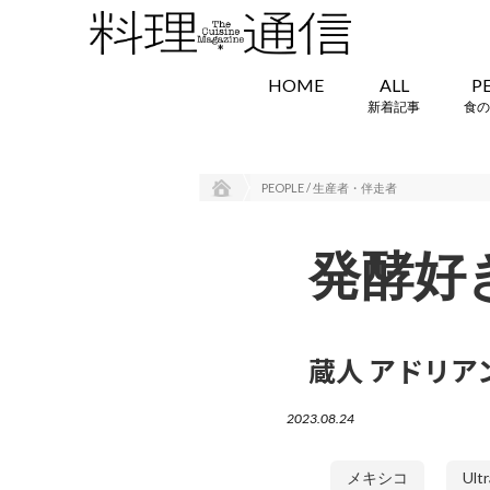
HOME
ALL
P
新着記事
食の
PEOPLE / 生産者・伴走者
発酵好
蔵人 アドリ
2023.08.24
メキシコ
Ult