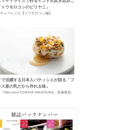
スマティライスで作るインド式炊き込みご
「トウモロコシのビリヤニ」
キューレシピ【トウモロコシ編】
リで活躍する日本人パティシエが語る「フ
ンス産の乳だから作れる味」
Pâtisserie TOSHIYA TAKATSUKA」高塚俊也