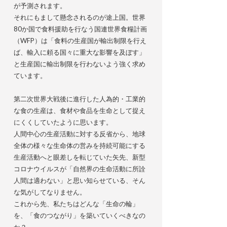
が予測されます。
それにもまして懸念されるのが途上国。世界
80か国で食料援助を行なう国連世界食糧計画
（WFP）は「食料の生産国が輸出制限を行え
ば、輸入に頼る国々に重大な影響を及ぼす」
と生産国に輸出制限を行わないよう強く求め
ています。
第二次世界大戦後に進行した人為的・工業的
な食の生産は、食材や食品を生命として捉え
にくくしていたように思います。
人間中心の生産活動に対する反省から、地球
全体の様々な生命体の営みを持続可能にする
生産活動へと眼差しを転じていた矢先、新型
コロナウイルスが「自然界の生命活動に所詮
人間は適わない」と思い知らせている、そん
な気がしてなりません。
これから先、私たちはどんな「生命の輪」
を、「食のつながり」を築いていくべきなの