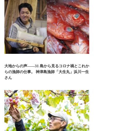
大地からの声――31 島から見るコロナ禍とこれか
らの漁師の仕事。 神津島漁師「大生丸」浜川一生
さん