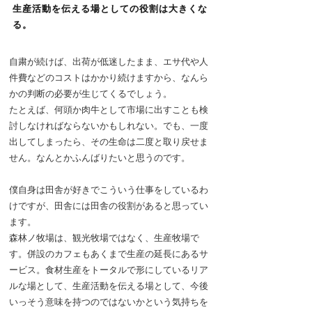
生産活動を伝える場としての役割は大きくな
る。
自粛が続けば、出荷が低迷したまま、エサ代や人
件費などのコストはかかり続けますから、なんら
かの判断の必要が生じてくるでしょう。
たとえば、何頭か肉牛として市場に出すことも検
討しなければならないかもしれない。でも、一度
出してしまったら、その生命は二度と取り戻せま
せん。なんとかふんばりたいと思うのです。
僕自身は田舎が好きでこういう仕事をしているわ
けですが、田舎には田舎の役割があると思ってい
ます。
森林ノ牧場は、観光牧場ではなく、生産牧場で
す。併設のカフェもあくまで生産の延長にあるサ
ービス。食材生産をトータルで形にしているリア
ルな場として、生産活動を伝える場として、今後
いっそう意味を持つのではないかという気持ちを