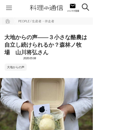
PEOPLE / 生産者・伴走者
大地からの声――３小さな酪農は
自立し続けられるか？森林ノ牧
場 山川将弘さん
2020.05.08
大地からの声