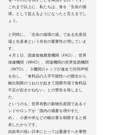
これまで以上に、私たちは、食を「生命の循
環」として捉えるようになったと言えるでし
ょう。
と同時に、「生命の循環の源」である生産現
場と生産者という存在の重要性が増していま
す。
４月１日、国連食糧農業機関（FAO）、世界
保健機関（WHO）、関連機関の世界貿易機関
（WTO）、３機関のトップが連名で共同声明
を出し、「食料品の入手可能性への懸念から
輸出制限のうねりが起きて国際市場で食料品
不足が起きかねない」との警告を発しまし
た。
というのも、世界有数の穀物生産国であるイ
ンドやロシアが「国内の備蓄を増やすた
め」、小麦や米などの輸出量を制限すると発
表したからです。
自給率の低い日本にとっては憂慮すべき事態