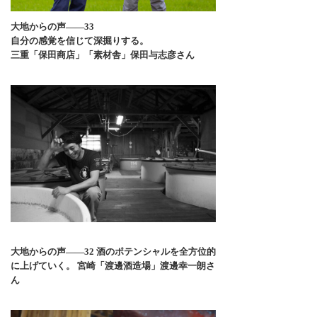
大地からの声――33
自分の感覚を信じて深掘りする。
三重「保田商店」「素材舎」保田与志彦さん
大地からの声――32 酒のポテンシャルを全方位的
に上げていく。 宮崎「渡邊酒造場」渡邊幸一朗さ
ん