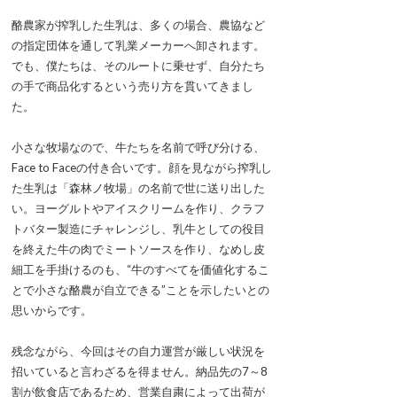
酪農家が搾乳した生乳は、多くの場合、農協など
の指定団体を通して乳業メーカーへ卸されます。
でも、僕たちは、そのルートに乗せず、自分たち
の手で商品化するという売り方を貫いてきまし
た。
小さな牧場なので、牛たちを名前で呼び分ける、
Face to Faceの付き合いです。顔を見ながら搾乳し
た生乳は「森林ノ牧場」の名前で世に送り出した
い。ヨーグルトやアイスクリームを作り、クラフ
トバター製造にチャレンジし、乳牛としての役目
を終えた牛の肉でミートソースを作り、なめし皮
細工を手掛けるのも、“牛のすべてを価値化するこ
とで小さな酪農が自立できる”ことを示したいとの
思いからです。
残念ながら、今回はその自力運営が厳しい状況を
招いていると言わざるを得ません。納品先の7～8
割が飲食店であるため、営業自粛によって出荷が