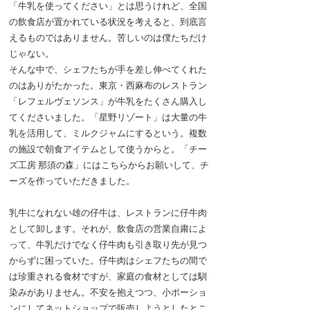
「牛乳を使ってください」とは思うけれど、全国
の飲食店が置かれている状況を考えると、到底言
えるものではありません。苦しいのは僕たちだけ
じゃない。
そんな中で、シェフたちが手を差し伸べてくれた
のはありがたかった。東京・西麻布のレストラン
「レフェルヴェソンス」が牛乳をたくさん購入し
てくださいました。「星野リゾート」は大量の牛
乳を活用して、ミルクジャムにするという。複数
の施設で朝食アイテムとして使うからと。「チー
ズ工房 那須の森」にはこちらからお願いして、チ
ーズを作っていただきました。
乳牛になれない雄の仔牛は、レストランに仔牛肉
として卸します。それが、飲食店の営業自粛によ
って、牛乳だけでなく仔牛肉も引き取り先が見つ
からずに困っていた。仔牛肉はシェフたちの間で
は珍重される食材ですが、家庭の食材としては馴
染みがありません。不安を抱えつつ、小ポーショ
ンにしてネットショップで販売しようとしたとこ