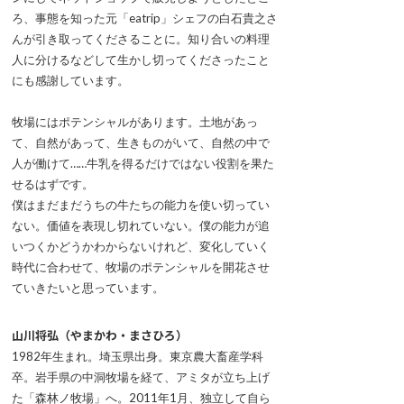
ろ、事態を知った元「eatrip」シェフの白石貴之さ
んが引き取ってくださることに。知り合いの料理
人に分けるなどして生かし切ってくださったこと
にも感謝しています。
牧場にはポテンシャルがあります。土地があっ
て、自然があって、生きものがいて、自然の中で
人が働けて……牛乳を得るだけではない役割を果た
せるはずです。
僕はまだまだうちの牛たちの能力を使い切ってい
ない。価値を表現し切れていない。僕の能力が追
いつくかどうかわからないけれど、変化していく
時代に合わせて、牧場のポテンシャルを開花させ
ていきたいと思っています。
山川将弘（やまかわ・まさひろ）
1982年生まれ。埼玉県出身。東京農大畜産学科
卒。岩手県の中洞牧場を経て、アミタが立ち上げ
た「森林ノ牧場」へ。2011年1月、独立して自ら