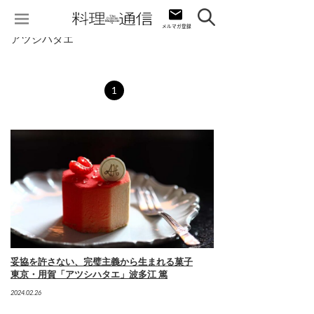
アツシハタエ
1
妥協を許さない、完璧主義から生まれる菓子
東京・用賀「アツシハタエ」波多江 篤
2024.02.26