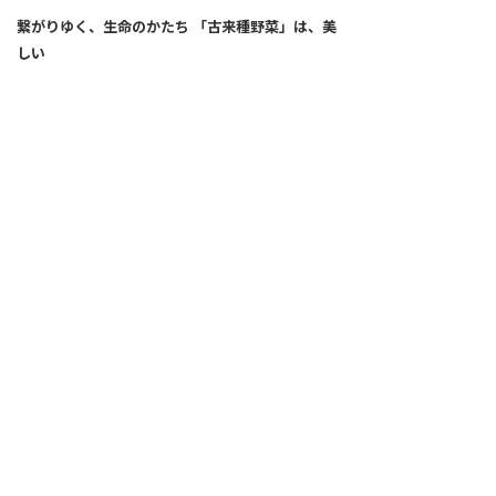
繋がりゆく、生命のかたち 「古来種野菜」は、美
しい
2026.04.02
SNS
ALL
FEATURE
新着記事
注目の動き
MOVEMENT
ワールドガストロノミー
PEOPLE
食のプロたち
未来のレストランへ
寄稿者連載
COVID-19
クリエイター・インタビュー