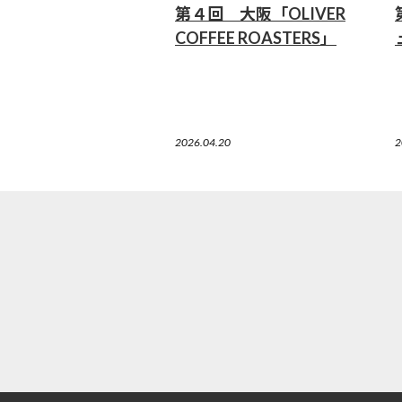
第４回 大阪「OLIVER
COFFEE ROASTERS」
2026.04.20
2