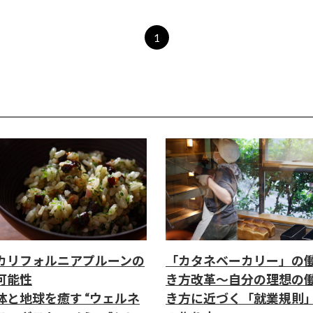
1
カリフォルニアプルーンの
「カタネベーカリー」の
可能性
き方改革～自分の理想の
体と地球を癒す “ウェルネ
き方に近づく「就業規則