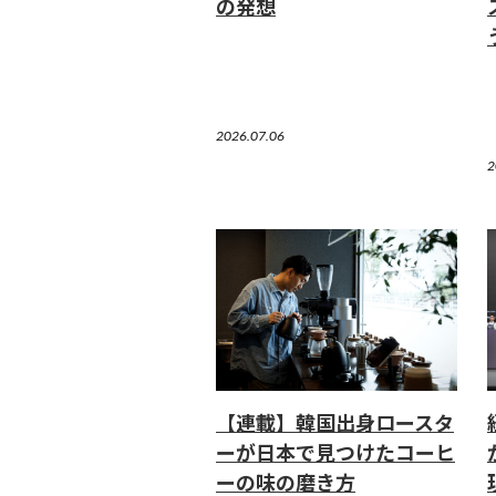
の発想
2026.07.06
2
【連載】韓国出身ロースタ
ーが日本で見つけたコーヒ
ーの味の磨き方