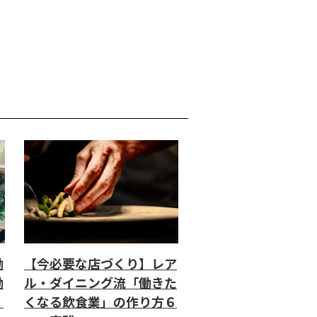
働
【今必要な店づくり】レア
働
ル・ダイニング流「働きた
」
くなる飲食業」の作り方６