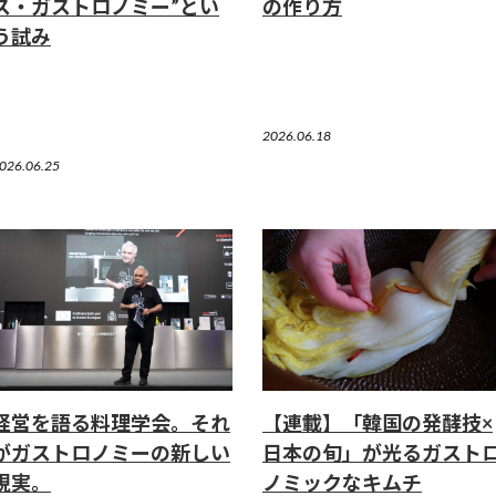
ス・ガストロノミー”とい
の作り方
う試み
2026.06.18
026.06.25
経営を語る料理学会。それ
【連載】「韓国の発酵技×
がガストロノミーの新しい
日本の旬」が光るガスト
現実。
ノミックなキムチ