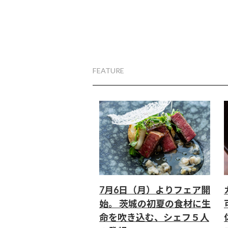
FEATURE
7月6日（月）よりフェア開
始。 茨城の初夏の食材に生
命を吹き込む、シェフ５人