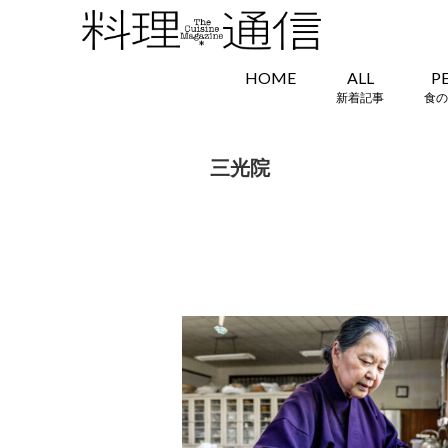
HOME
ALL
P
新着記事
食の
三光院