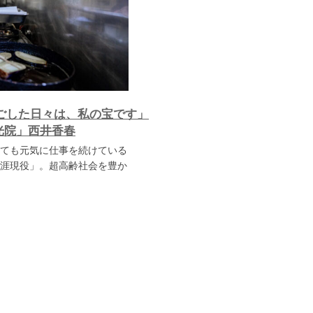
ごした日々は、私の宝です」
光院」西井香春
ても元気に仕事を続けている
涯現役」。超高齢社会を豊か