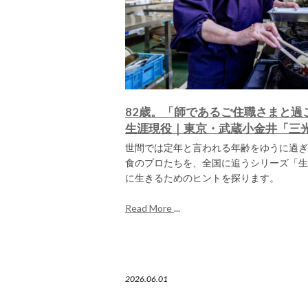
82歳。「師であるご住職さまと過
生涯現役｜東京・武蔵小金井「三
世間では定年と言われる年齢をゆうに過ぎ
食のプロたちを、全国に追うシリーズ「生
に生きるためのヒントを探ります。
Read More
...
2026.06.01