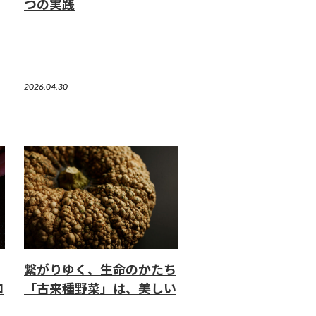
つの実践
2026.04.30
繋がりゆく、生命のかたち
ロ
「古来種野菜」は、美しい