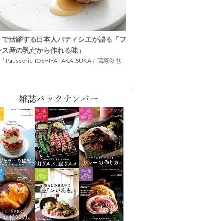
リで活躍する日本人パティシエが語る「フ
ンス産の乳だから作れる味」
Pâtisserie TOSHIYA TAKATSUKA」高塚俊也