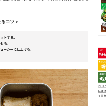
なるコツ＞
カットする。
かせる。
ジューシーに仕上げる。
OUR 
料理通
る事