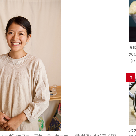
５
氷
【D
3
バ
ィーガンカフェ「アサンテ・サーナ」（現閉店）や仏菓子店に