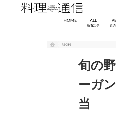
HOME
ALL
P
新着記事
食の
RECIPE
旬の野
ーガン
当