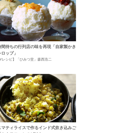
時間待ちの行列店の味を再現「自家製かき
シロップ」
IYレシピ】「ひみつ堂」森西浩二
スマティライスで作るインド式炊き込みご