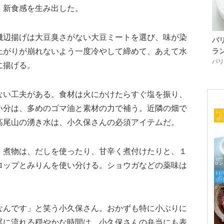
、新食感を生み出した。
磯辺揚げは大豆臭さがない大豆ミートを選び、味が染
パ
上がりが崩れないよう一度冷やして締めて、あえて水
ラ
パリ「
に揚げる。
ない工夫がある。食材は火にかけたらすぐ塩を振り、
い分は、多めのゴマ油と素材の力で補う。近隣の畑で
高尾山の湧き水は、小久保さんの必須アイテムだ。
。煮物は、だしを使ったり、甘辛く煮付けたりと、１
ロップとみりんを使い分ける。ショウガなどの薬味は
。
なんです」と笑う小久保さん。おかずも特に小ぶりに
尾に流れる穏やかな時間は、小久保さんの弁当にも表