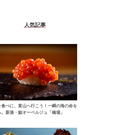
人気記事
を食べに、富山へ行こう！一瞬の海の命を
る。新湊・鮨オーベルジュ「橋場」