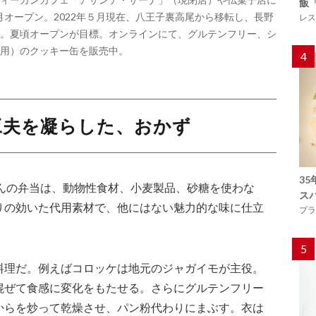
飯
４月オープン。2022年５月現在、八王子裏高尾から移転し、長野
レス
。夏頃オープンが目標。オンラインにて、グルテンフリー、シ
用）のクッキー缶を販売中。
4
工夫を凝らした、おかず
3
さんの弁当は、動物性食材、小麦製品、砂糖を使わな
ス
りの効いた代用素材で、他にはない魅力的な味に仕立
プラ
5
料理だ。例えばコロッケは地元のジャガイモが主役。
混ぜて食感に変化をもたせる。さらにグルテンフリー
からを炒って乾燥させ、パン粉代わりにまぶす。衣は