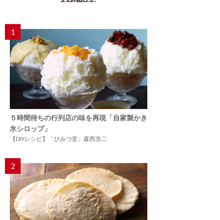
1
５時間待ちの行列店の味を再現「自家製かき
氷シロップ」
【DIYレシピ】「ひみつ堂」森西浩二
2