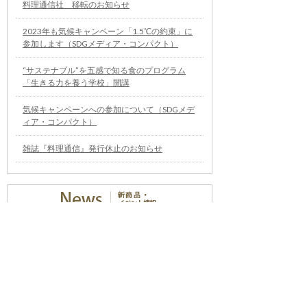
料理通信社 移転のお知らせ
2023年も気候キャンペーン「1.5℃の約束」に
参加します（SDGメディア・コンパクト）
“サステナブル”を五感で知る食のプログラム
「生きる力を養う学校」開講
気候キャンペーンへの参加について（SDGメデ
ィア・コンパクト）
雑誌『料理通信』発行休止のお知らせ
パネットーネ日本代表選考
会 エントリー開始「パネッ
トーネ・ワールドチャンピ
オンシップ2027」
（08/07更新）