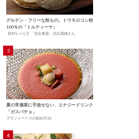
グルテン・フリーな粉もの。トウモロコシ粉
100％の「トルティーヤ」
【DIYレシピ】「北出食堂」北出茂雄さん
3
夏の常備菜に手放せない、エナジードリンク
「ガスパチョ」
プラントベースの始め方32
4