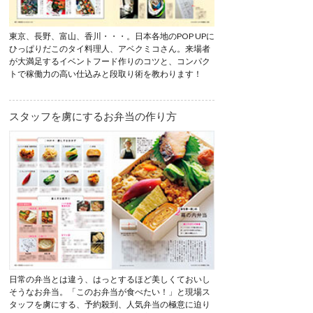
東京、長野、富山、香川・・・。日本各地のPOP UPに
ひっぱりだこのタイ料理人、アベクミコさん。来場者
が大満足するイベントフード作りのコツと、コンパク
トで稼働力の高い仕込みと段取り術を教わります！
スタッフを虜にするお弁当の作り方
日常の弁当とは違う、はっとするほど美しくておいし
そうなお弁当。「このお弁当が食べたい！」と現場ス
タッフを虜にする、予約殺到、人気弁当の極意に迫り