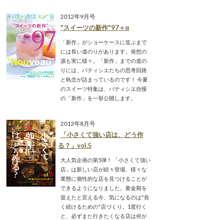
2012年9月号
"スイーツの新作"97＋α
「新作」がショーケースに並ぶまで
には長い道のりがあります。発想の
源も実に様々。「新作」までの道の
りには、パティシエたちの思考回路
と執念が詰まっているのです！ 今夏
のスイーツ特集は、パティシエ自慢
の「新作」を一挙公開します。
2012年8月号
「小さくて強い店は、どう作
る？」vol.5
大人気企画の第5弾！ 「小さくて強い
店」は新しい店が続々登場、様々な
業態に個性的な店を見つけることが
できるようになりました。黄金期を
迎えたと言える今、気になるのは"長
く続けるための"店づくり。1度行く
と、必ずまた行きたくなる店は何が