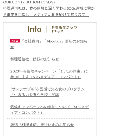
OUR CONTRIBUTION TO SDGs
料理通信社は、食の領域と深く関わるSDGs達成に繋が
る事業を目指し、メディア活動を続けて参ります。
「会社案内」「About us」更新のお知ら
せ
料理通信社 移転のお知らせ
2023年も気候キャンペーン「1.5℃の約束」に
参加します（SDGメディア・コンパクト）
“サステナブル”を五感で知る食のプログラム
「生きる力を養う学校」開講
気候キャンペーンへの参加について（SDGメデ
ィア・コンパクト）
雑誌『料理通信』発行休止のお知らせ