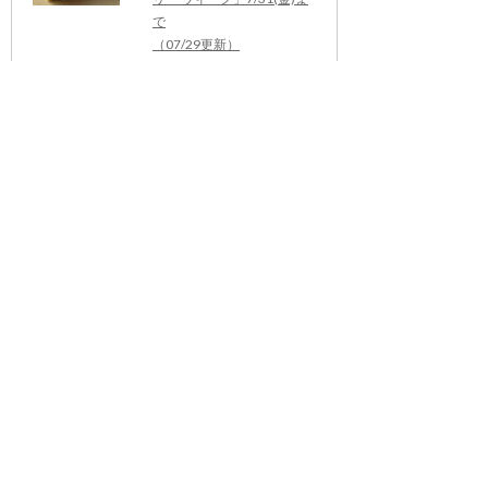
で
（07/29更新）
【7/28（火）開催・茨城】
持続可能な農業に関わる研
修会・参加者募集 ～環境に
向き合う農業を、これから
の産地の力に～
（07/17更新）
三ツ星、アンヌ＝ソフィ
ー・ピックが日本で手掛け
る初のレストラン「ムッシ
ュ ディオール 大阪」
（06/19更新）
７月15日（水）銀座「六
雁」に限定９名ご招待！
「カリフォルニアプルーン