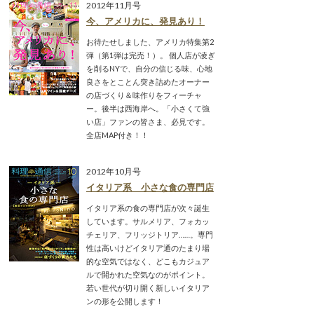
2012年11月号
今、アメリカに、発見あり！
お待たせしました、アメリカ特集第2
弾（第1弾は完売！）。 個人店が凌ぎ
を削るNYで、自分の信じる味、心地
良さをとことん突き詰めたオーナー
の店づくり＆味作りをフィーチャ
ー。後半は西海岸へ。「小さくて強
い店」ファンの皆さま、必見です。
全店MAP付き！！
2012年10月号
イタリア系 小さな食の専門店
イタリア系の食の専門店が次々誕生
しています。サルメリア、フォカッ
チェリア、フリッジトリア……。専門
性は高いけどイタリア通のたまり場
的な空気ではなく、どこもカジュア
ルで開かれた空気なのがポイント。
若い世代が切り開く新しいイタリア
ンの形を公開します！