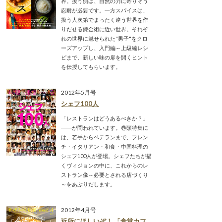
界。扱う側は、自然の力に寄りそう
忍耐が必要です。一方スパイスは、
扱う人次第でまったく違う世界を作
りだせる錬金術に近い世界。それぞ
れの世界に魅せられた"男子"をクロ
ーズアップし、入門編～上級編レシ
ピまで、新しい味の扉を開くヒント
を伝授してもらいます。
2012年5月号
シェフ100人
「レストランはどうあるべきか？」
――が問われています。巻頭特集に
は、若手からベテランまで、フレン
チ・イタリアン・和食・中国料理の
シェフ100人が登場。シェフたちが描
くヴィジョンの中に、これからのレ
ストラン像～必要とされる店づくり
～をあぶりだします。
2012年4月号
近所にほしいぞ！ 「食堂カフ