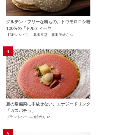
グルテン・フリーな粉もの。トウモロコシ粉
100％の「トルティーヤ」
【DIYレシピ】「北出食堂」北出茂雄さん
4
夏の常備菜に手放せない、エナジードリンク
「ガスパチョ」
プラントベースの始め方32
5