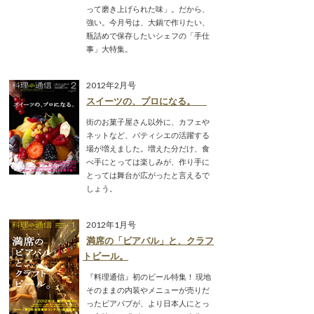
って磨き上げられた味」。だから、
強い。今月号は、大鍋で作りたい、
瓶詰めで保存したいシェフの「手仕
事」大特集。
2012年2月号
スイーツの、プロになる。
街のお菓子屋さん以外に、カフェや
ネットなど、パティシエの活躍する
場が増えました。増えた分だけ、食
べ手にとっては楽しみが、作り手に
とっては舞台が広がったと言えるで
しょう。
2012年1月号
満席の「ビアバル」と、クラフ
トビール。
『料理通信』初のビール特集！ 現地
そのままの内装やメニューが売りだ
ったビアパブが、より日本人にとっ