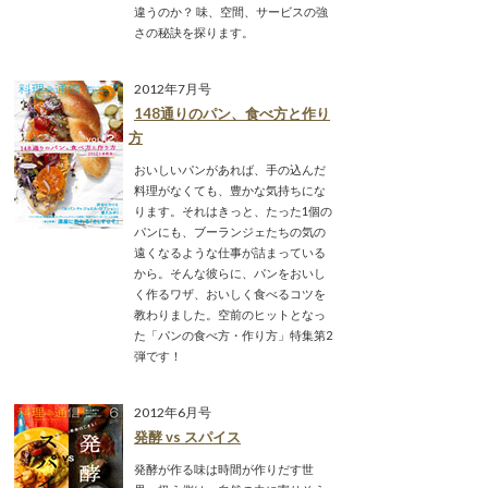
違うのか？ 味、空間、サービスの強
さの秘訣を探ります。
2012年7月号
148通りのパン、食べ方と作り
方
おいしいパンがあれば、手の込んだ
料理がなくても、豊かな気持ちにな
ります。それはきっと、たった1個の
パンにも、ブーランジェたちの気の
遠くなるような仕事が詰まっている
から。そんな彼らに、パンをおいし
く作るワザ、おいしく食べるコツを
教わりました。空前のヒットとなっ
た「パンの食べ方・作り方」特集第2
弾です！
2012年6月号
発酵 vs スパイス
発酵が作る味は時間が作りだす世