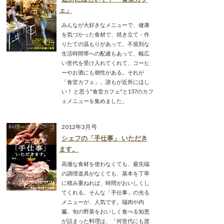
ェ」
みんなが大好きなメニューで、健康
を気づかった食材で、焼き立て・作
りたての温もりがあって。不規則な
生活時間帯への配慮もあって、幅広
い世代を受け入れてくれて、コーヒ
ーやお酒にも個性がある。それが
「食堂カフェ」。誰もが近所にほし
い！ と思う"食堂カフェ"と137のカフ
ェメニューを集めました。
2012年3月号
シェフの「手仕事」 いただき
ます。
高価な食材を使わなくても、最先端
の調理道具がなくても、基本を丁寧
に積み重ねれば、時間がおいしくし
てくれる。そんな「手仕事」の光る
メニューが、人気です。端肉や内
臓、旬の野菜をおいしく食べる知恵
が詰まった料理は、「何世代にも渡