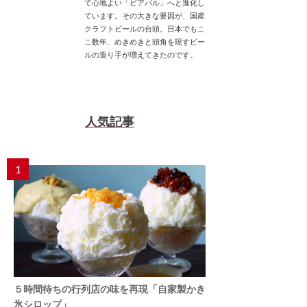
て心地よい「ビアバル」へと進化し
ています。その大きな要因が、国産
クラフトビールの台頭。日本でもこ
こ数年、めきめきと頭角を現すビー
ルの造り手が増えてきたのです。
人気記事
1
５時間待ちの行列店の味を再現「自家製かき
氷シロップ」