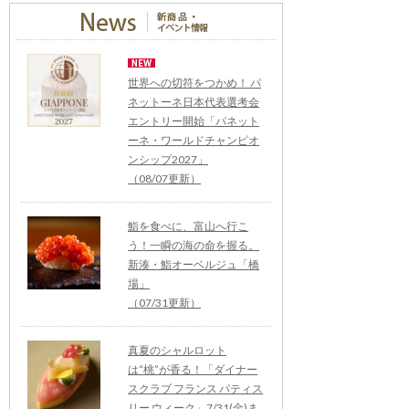
世界への切符をつかめ！ パ
ネットーネ日本代表選考会
エントリー開始「パネット
ーネ・ワールドチャンピオ
ンシップ2027」
（08/07更新）
鮨を食べに、富山へ行こ
う！一瞬の海の命を握る。
新湊・鮨オーベルジュ「橋
場」
（07/31更新）
真夏のシャルロット
は“桃”が香る！「ダイナー
スクラブ フランス パティス
リー ウィーク」7/31(金)ま