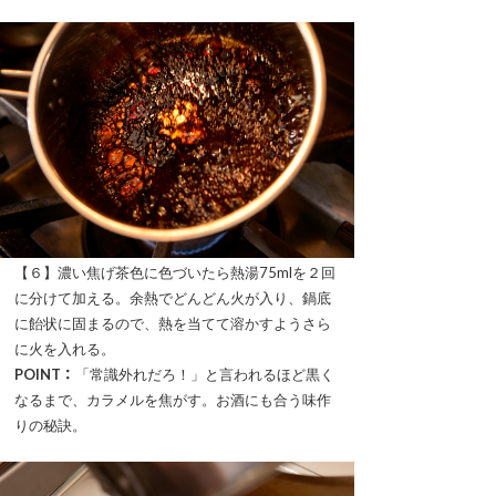
【６】濃い焦げ茶色に色づいたら熱湯75mlを２回
に分けて加える。余熱でどんどん火が入り、鍋底
に飴状に固まるので、熱を当てて溶かすようさら
に火を入れる。
POINT：
「常識外れだろ！」と言われるほど黒く
なるまで、カラメルを焦がす。お酒にも合う味作
りの秘訣。