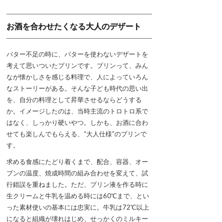
お酒を合わせたくなる大人のデザート
バター不足の時に、バターを使わないデザートを
考えて思いついたプリンです。プリンって、みん
なが懐かしさを感じる料理で、人によっていろん
なストーリーがある。そんな子ども時代の思い出
を、自分の料理として昇華させるならどうする
か。イメージしたのは、当時主流のトロトロ系で
はなく、しっかり硬いやつ。しかも、お酒に合わ
せても楽しんでもらえる、“大人仕様”のプリンで
す。
求める食感にたどり着くまで、配合、容器、オー
ブンの温度、焼成時間の組み合わせを変えて、試
行錯誤を重ねました。ただ、プリン液を作る時に
生クリームと牛乳を温める時には60℃まで、とい
った素材使いの基本には忠実に。牛乳は72℃以上
になると組織が壊れはじめ、せっかくのミルキー