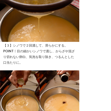
【３】シノワで２回漉して、滑らかにする。
POINT：
目の細かいシノワで漉し、からざや混ざ
り切れない卵白、気泡を取り除き、つるんとした
口当たりに。