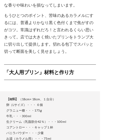
な香りや味わいを損なってしまいます。
もうひとつのポイント、苦味のあるカラメルにす
るには、普通よりかなり黒く色付くまで焦がすの
がコツ。常識はずれだろ！と言われるくらい思い
きって。店では大きく焼いたプリンをトランプ大
に切り出して提供します。切れる包丁でスパッと
切って断面を美しく見せましょう。
「大人用プリン」材料と作り方
【材料】
（18cm× 18cm、１台分）
卵（Lサイズ）・・・ ６個
グラニュー糖・・・175g
牛乳・・・300ml
生クリーム（乳脂肪分42％）・・・100ml
コアントロー・・・キャップ１杯
バニラパウダー・・・少量
お湯（カラメル用）・・・75ml