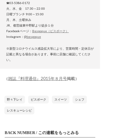
☎03-5386-0172
火、水、金 17:30～22:00
日曜ブランチ 9:00～15:00
月、木、土曜休み
JR、都営線東中野駅より徒歩１分
Facebookページ：
Bespoque（ビスポーク）
Instagram：
@bespoque
※新型コロナウイルス感染拡大等により、営業時間・定休日が
記載と異なる場合があります。事前に店舗に確認してくださ
い。
（
雑誌『料理通信』2015年８月号
掲載）
野々下レイ
ビスポーク
スイーツ
シェフ
レスキューレシピ
BACK NUMBER / この連載をもっとみる