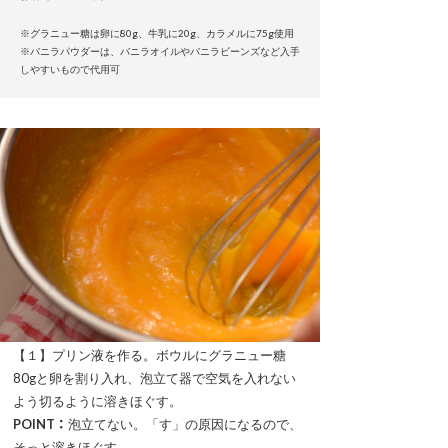
※グラニュー糖は卵に80g、牛乳に20g、カラメルに75g使用
※バニラパウダーは、バニラオイルやバニラビーンズなど入手
しやすいもので代用可
【１】プリン液を作る。ボウルにグラニュー糖
80gと卵を割り入れ、泡立て器で空気を入れない
よう切るように溶きほぐす。
POINT：
泡立てない。「す」の原因になるので、
そっと溶きほぐす。