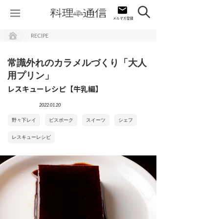
RECIPE
常識外れのカラメルづくり「大人
用プリン」
レスキューレシピ【牛乳編】
2022.01.20
野々下レイ
ビスポーク
スイーツ
シェフ
レスキューレシピ