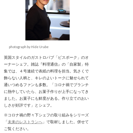
photograph by Hide Urabe
英国スタイルのガストロパブ「ビスポーク」のオ
ーナーシェフ。雑誌『料理通信』の「自家製」特
集では、４号連続で表紙の料理を担当。気さくで
飾らない人柄と、キレのよいトークに魅せられて
通いつめるファンも多数。「コロナ禍でブランチ
に熱中していたら、お菓子作りが上手になってき
ました。お菓子にも鮮度がある。作り立てのおい
しさが好評です」とシェフ。
※コロナ禍の野々下シェフの取り組みをシリーズ
「
未来のレストランへ
」で取材しました。併せて
ご覧ください。