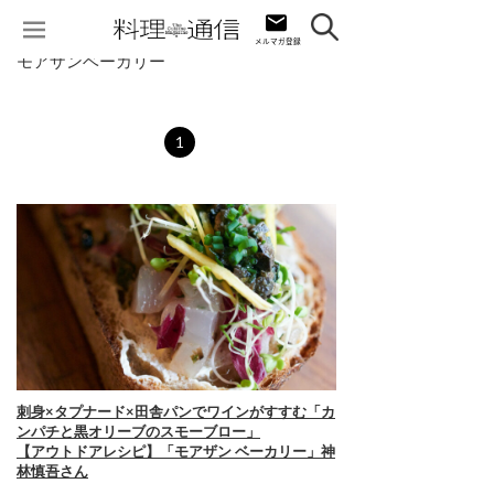
モアザンベーカリー
1
刺身×タプナード×田舎パンでワインがすすむ「カ
ンパチと黒オリーブのスモーブロー」
【アウトドアレシピ】「モアザン ベーカリー」神
林慎吾さん