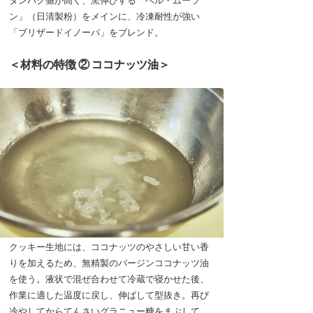
タンパク値が高く、窯伸びする「ベル・ムーラ
ン」（日清製粉）をメインに、冷凍耐性が強い
「ブリザードイノーバ」をブレンド。
＜材料の特徴 ② ココナッツ油＞
クッキー生地には、ココナッツのやさしい甘い香
りを加えるため、無精製のバージンココナッツ油
を使う。液状で混ぜ合わせて冷蔵で寝かせた後、
作業に適した温度に戻し、伸ばして型抜き。再び
冷やしてからてんさいグラニュー糖をまぶして、