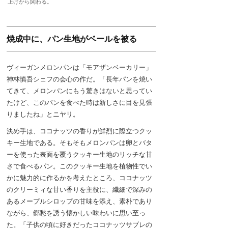
上げから関わる。
焼成中に、パン生地がベールを被る
ヴィーガンメロンパンは「モアザンベーカリー」
神林慎吾シェフの会心の作だ。「長年パンを焼い
てきて、メロンパンにもう驚きはないと思ってい
たけど、このパンを食べた時は新しさに目を見張
りましたね」とニヤリ。
決め手は、ココナッツの香りが鮮烈に際立つクッ
キー生地である。そもそもメロンパンは卵とバタ
ーを使った表面を覆うクッキー生地のリッチな甘
さで食べるパン。このクッキー生地を植物性でい
かに魅力的に作るかを考えたところ、ココナッツ
のクリーミィな甘い香りを主役に、繊細で深みの
あるメープルシロップの甘味を添え、素朴であり
ながら、郷愁を誘う懐かしい味わいに思い至っ
た。「子供の頃に好きだったココナッツサブレの