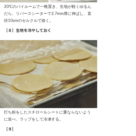
20℃のパイルームで一晩置き、生地が軽くゆるん
だら、リバースシーターで2.7mm厚に伸ばし、直
径10cmのセルクルで抜く。
［８］生地を冷やしておく
打ち粉をしたスチロールシートに重ならないよう
に並べ、ラップをして冷凍する。
［９］