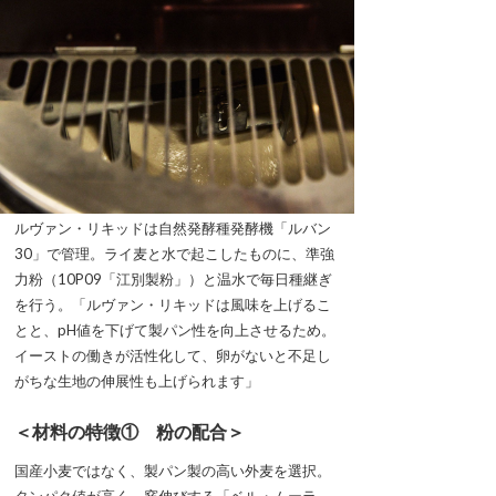
ルヴァン・リキッドは自然発酵種発酵機「ルバン
30」で管理。ライ麦と水で起こしたものに、準強
力粉（10P09「江別製粉」）と温水で毎日種継ぎ
を行う。「ルヴァン・リキッドは風味を上げるこ
とと、pH値を下げて製パン性を向上させるため。
イーストの働きが活性化して、卵がないと不足し
がちな生地の伸展性も上げられます」
＜材料の特徴① 粉の配合＞
国産小麦ではなく、製パン製の高い外麦を選択。