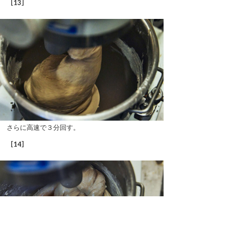
［13］
さらに高速で３分回す。
［14］