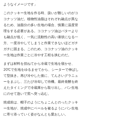
ようなイメージです」
このクッキー生地を作る時、扱いが難しいのがコ
コナッツ油だ。植物性油脂はそれぞれ融点が異な
るため、油脂分の多い生地の場合、慎重に温度管
理をする必要がある。ココナッツ油はバターより
も融点が低く、一気に流動性の高い液状になる一
方、一度冷やしてしまうと作業できないほどガチ
ガチに固まる。このため、ココナッツ油のクッキ
ー生地は作業ごとに冷やす工程を挟むのだ。
まずは材料を捏ねてから冷蔵で生地を寝かせ、
20℃で生地をゆるませてから、シーターで伸ばし
て型抜き。再び冷やした後に、てんさいグラニュ
ーをまぶし、三たび冷却して待機。最終発酵を終
えたタイミングで冷蔵庫から取り出し、パン生地
にのせて急いで窯へ突っ込む。
焼成前は、帽子のようにちょこんとのったクッキ
ー生地が、焼成中にベールを被るようにパン生地
に寄り添っていく姿がなんとも愛おしい。