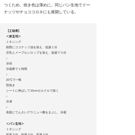
つくため、焼き色は薄めに。同じパン生地でドー
ナッツやチョココロネにも展開している。
【工程表】
＜皮生地＞
ミキシング
粉類にココナッツ油を加え、低速１分
豆乳とメープルシロップを加え、低速で３分
↓
冷却
冷蔵庫で１時間
↓
20℃で一晩
型抜き
シートに伸ばして10cmセルクルで抜く
↓
冷凍
↓
表面にてんさいグラニュー糖をまぶし、冷蔵
＜パン生地＞
ミキシング
低速３分、中速３分、高速３分