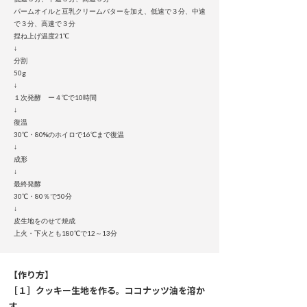
パームオイルと豆乳クリームバターを加え、低速で３分、中速
で３分、高速で３分
捏ね上げ温度21℃
↓
分割
50g
↓
１次発酵 ー４℃で10時間
↓
復温
30℃・80%のホイロで16℃まで復温
↓
成形
↓
最終発酵
30℃・80％で50分
↓
皮生地をのせて焼成
上火・下火とも180℃で12～13分
【作り方】
［１］クッキー生地を作る。ココナッツ油を溶か
す