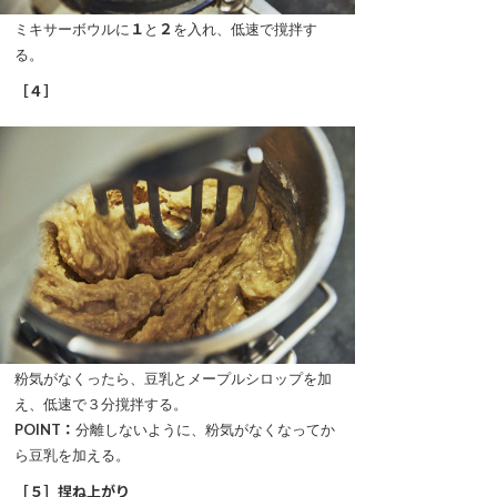
ミキサーボウルに
１
と
２
を入れ、低速で撹拌す
る。
［４］
粉気がなくったら、豆乳とメープルシロップを加
え、低速で３分撹拌する。
POINT：
分離しないように、粉気がなくなってか
ら豆乳を加える。
［５］捏ね上がり