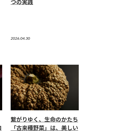
つの実践
2026.04.30
繋がりゆく、生命のかたち
ロ
「古来種野菜」は、美しい