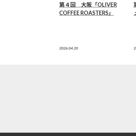
第４回 大阪「OLIVER
COFFEE ROASTERS」
2026.04.20
2