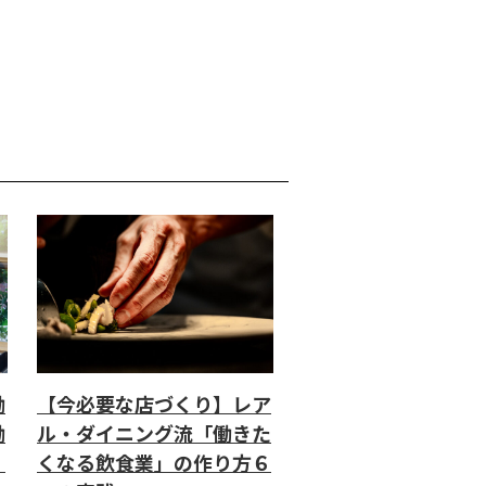
働
【今必要な店づくり】レア
働
ル・ダイニング流「働きた
」
くなる飲食業」の作り方６