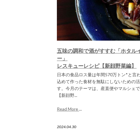
五味の調和で酒がすすむ「ホタル
ー」
レスキューレシピ【新顔野菜編】
日本の食品ロス量は年間570万トン*と言
込めて作った食材を無駄にしないための活
す。今月のテーマは、産直便やマルシェで
【新顔野...
Read More
...
2024.04.30