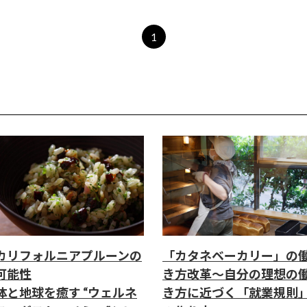
1
カリフォルニアプルーンの
「カタネベーカリー」の
可能性
き方改革～自分の理想の
体と地球を癒す “ウェルネ
き方に近づく「就業規則