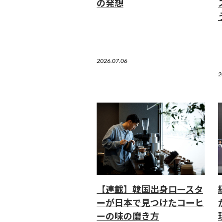
の発想
2026.07.06
2
【連載】韓国出身ロースタ
ーが日本で見つけたコーヒ
ーの味の磨き方