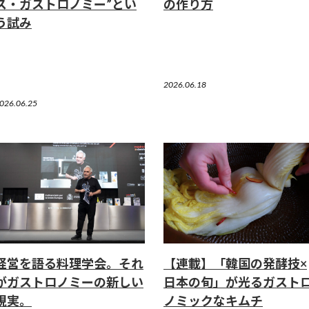
ス・ガストロノミー”とい
の作り方
う試み
2026.06.18
026.06.25
経営を語る料理学会。それ
【連載】「韓国の発酵技×
がガストロノミーの新しい
日本の旬」が光るガスト
現実。
ノミックなキムチ