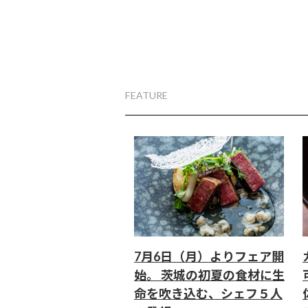
FEATURE
7月6日（月）よりフェア開
始。 茨城の初夏の食材に生
命を吹き込む、シェフ５人