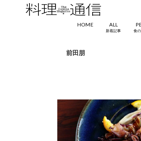
HOME
ALL
P
新着記事
食の
前田朋