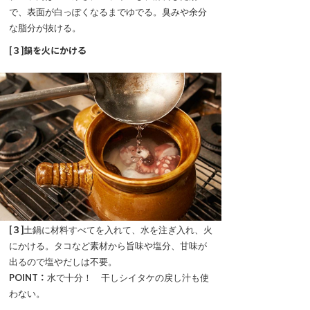
で、表面が白っぽくなるまでゆでる。臭みや余分
な脂分が抜ける。
[３]鍋を火にかける
[３]
土鍋に材料すべてを入れて、水を注ぎ入れ、火
にかける。タコなど素材から旨味や塩分、甘味が
出るので塩やだしは不要。
POINT：
水で十分！ 干しシイタケの戻し汁も使
わない。