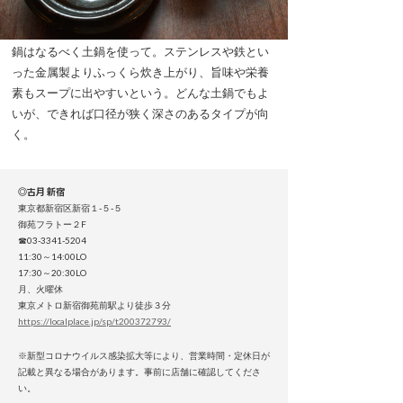
鍋はなるべく土鍋を使って。ステンレスや鉄とい
った金属製よりふっくら炊き上がり、旨味や栄養
素もスープに出やすいという。どんな土鍋でもよ
いが、できれば口径が狭く深さのあるタイプが向
く。
◎古月 新宿
東京都新宿区新宿１-５-５
御苑フラトー２F
☎03-3341-5204
11:30～14:00LO
17:30～20:30LO
月、火曜休
東京メトロ新宿御苑前駅より徒歩３分
https://localplace.jp/sp/t200372793/
※新型コロナウイルス感染拡大等により、営業時間・定休日が
記載と異なる場合があります。事前に店舗に確認してくださ
い。