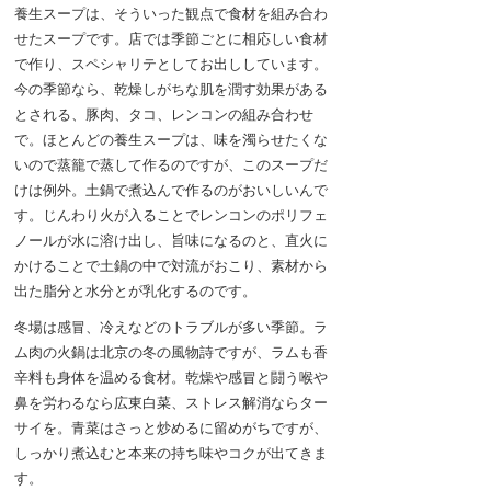
養生スープは、そういった観点で食材を組み合わ
せたスープです。店では季節ごとに相応しい食材
で作り、スペシャリテとしてお出ししています。
今の季節なら、乾燥しがちな肌を潤す効果がある
とされる、豚肉、タコ、レンコンの組み合わせ
で。ほとんどの養生スープは、味を濁らせたくな
いので蒸籠で蒸して作るのですが、このスープだ
けは例外。土鍋で煮込んで作るのがおいしいんで
す。じんわり火が入ることでレンコンのポリフェ
ノールが水に溶け出し、旨味になるのと、直火に
かけることで土鍋の中で対流がおこり、素材から
出た脂分と水分とが乳化するのです。
冬場は感冒、冷えなどのトラブルが多い季節。ラ
ム肉の火鍋は北京の冬の風物詩ですが、ラムも香
辛料も身体を温める食材。乾燥や感冒と闘う喉や
鼻を労わるなら広東白菜、ストレス解消ならター
サイを。青菜はさっと炒めるに留めがちですが、
しっかり煮込むと本来の持ち味やコクが出てきま
す。