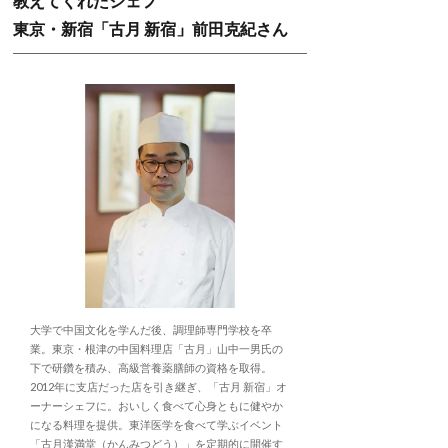
教えてくれたシェフ
東京・新宿「古月 新宿」前田克紀さん
大学で中国文化を学んだ後、調理師専門学校を卒
業。東京・根津の中国料理店「古月」山中一男氏の
下で研鑽を積み、高級営養薬膳師の資格を取得。
2012年に支店だった店を引き継ぎ、「古月 新宿」オ
ーナーシェフに。おいしく食べて心身ともに健やか
になる料理を提供。東洋医学を食べて学ぶイベント
「古月漢満堂（かんみつどう）」を定期的に開催す