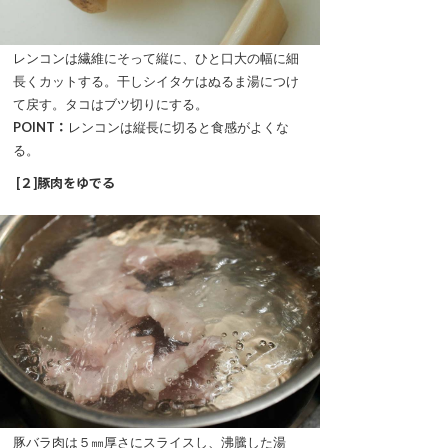
レンコンは繊維にそって縦に、ひと口大の幅に細
長くカットする。干しシイタケはぬるま湯につけ
て戻す。タコはブツ切りにする。
POINT：
レンコンは縦長に切ると食感がよくな
る。
[２]豚肉をゆでる
豚バラ肉は５㎜厚さにスライスし、沸騰した湯