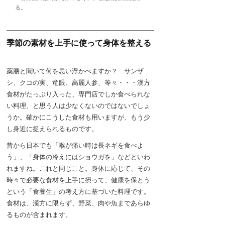
る。
季節の素材を上手に使って身体を整える
薬膳と聞いて何を思い浮かべますか？ サンザ
シ、クコの実、竜眼、高麗人参、等々・・・漢方
食材がたっぷり入った、専門店でしか食べられな
い料理、と思う人は少なくないのではないでしょ
うか。確かにこうした食材も用いますが、もう少
し身近に捉えられるものです。
昔から日本でも「喉が痛い時は長ネギを食べよ
う」、「身体の冷えにはショウガを」などといわ
れますね。これと同じこと。身体に応じて、その
時々で必要な食材を上手に摂って、健康を保とう
という「食養生」の考え方に基づいた料理です。
食材は、漢方に限らず、野菜、肉や魚まであらゆ
るものが含まれます。