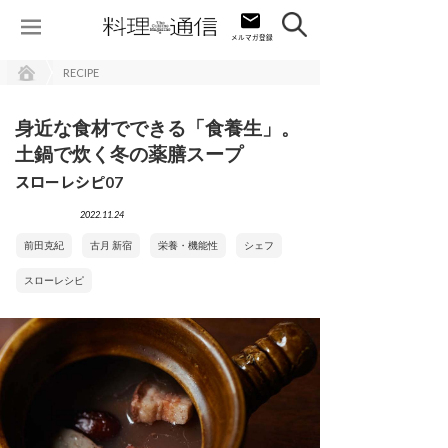
RECIPE
身近な食材でできる「食養生」。
土鍋で炊く冬の薬膳スープ
スローレシピ07
2022.11.24
前田克紀
古月 新宿
栄養・機能性
シェフ
スローレシピ