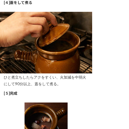
[４]蓋をして煮る
ひと煮立ちしたらアクをすくい、火加減を中弱火
にして90分以上、蓋をして煮る。
[５]完成