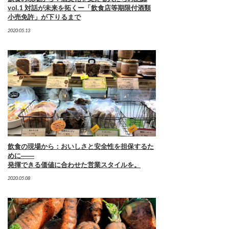
vol.1 対話が未来を拓くー「飲食店等期限付酒類
小売免許」が下りるまで
2020.05.13
飲食の現場から：おいしさと安全性を担保するた
めに――
発揮できる価値に合わせた営業スタイルを。
2020.05.08