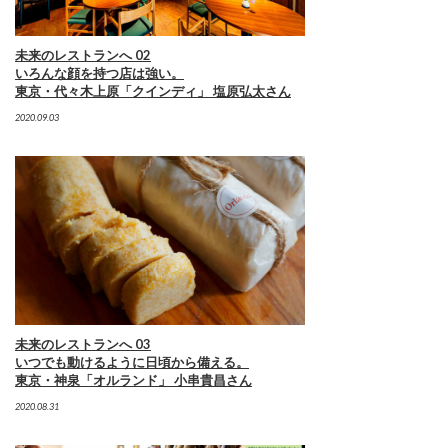
未来のレストランへ 02
いろんな顔を持つ店は強い。
東京・代々木上原「クインディ」 塩原弘太さん
2020.09.03
未来のレストランへ 03
いつでも動けるように日頃から備える。
東京・神泉「オルランド」 小串貴昌さん
2020.08.31