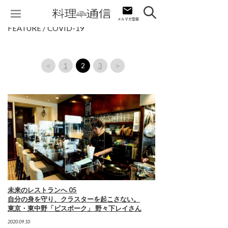
FEATURE / COVID-19
＜
1
2
3
＞
未来のレストランへ 05
自分の身を守り、クラスターを起こさない。
東京・東中野「ビスポーク」 野々下レイさん
2020.09.10