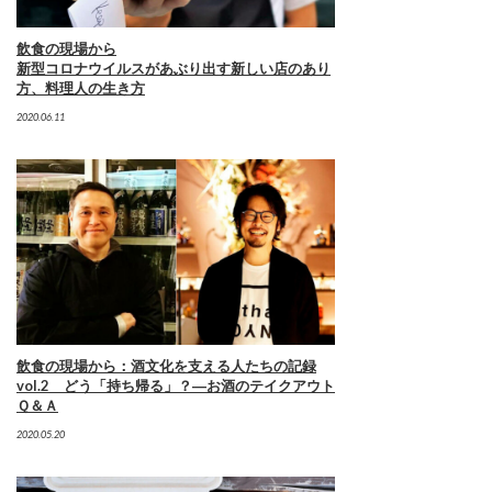
飲食の現場から
新型コロナウイルスがあぶり出す新しい店のあり
方、料理人の生き方
2020.06.11
飲食の現場から：酒文化を支える人たちの記録
vol.2 どう「持ち帰る」？―お酒のテイクアウト
Ｑ＆Ａ
2020.05.20