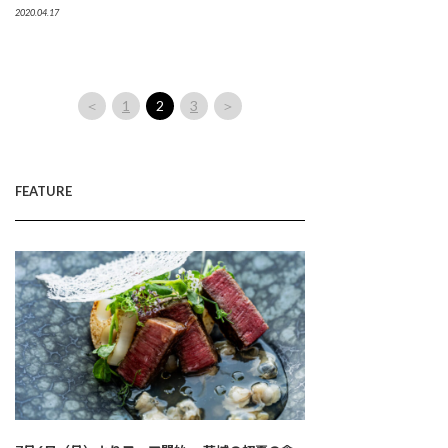
2020.04.17
＜
1
2
3
＞
FEATURE