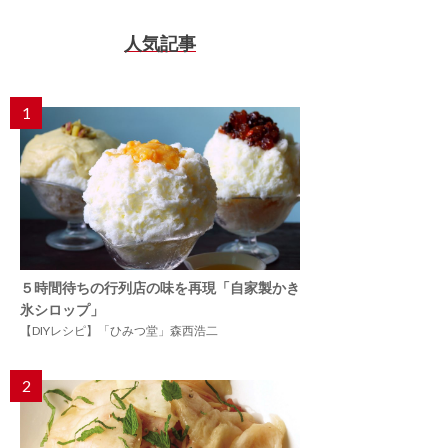
人気記事
1
５時間待ちの行列店の味を再現「自家製かき
氷シロップ」
【DIYレシピ】「ひみつ堂」森西浩二
2