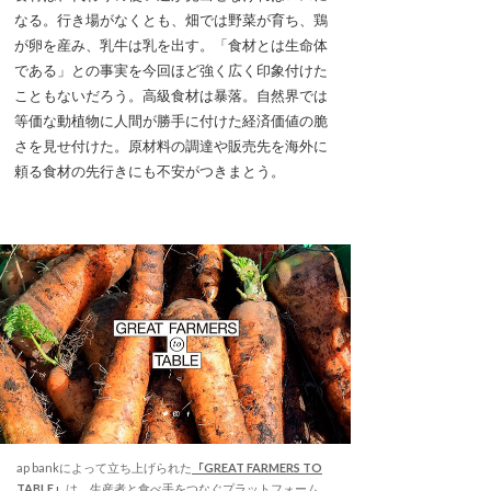
なる。行き場がなくとも、畑では野菜が育ち、鶏
が卵を産み、乳牛は乳を出す。「食材とは生命体
である」との事実を今回ほど強く広く印象付けた
こともないだろう。高級食材は暴落。自然界では
等価な動植物に人間が勝手に付けた経済価値の脆
さを見せ付けた。原材料の調達や販売先を海外に
頼る食材の先行きにも不安がつきまとう。
ap bankによって立ち上げられた
「GREAT FARMERS TO
TABLE」
は、生産者と食べ手をつなぐプラットフォーム。