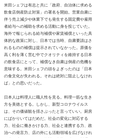
米田シェフは有志と共に「政府、自治体に求める
飲食店倒産防止対策」の署名を開始。営業自粛に
伴う売上減少や休業下でも発生する固定費や雇用
者給与への補助を求める活動に身を投じていた。
海外で報じられる給与補償や家賃補償といった具
体的な政策に対し、日本では当時、自粛要請はさ
れるものの補償は提示されていなかった。原価を
高く利を薄く営む中でクオリティを維持する日本
の飲食店にとって、補償なき自粛は倒産の危機を
意味する。米田シェフの頭をよぎったのは「日本
の食文化が失われる。それは絶対に阻止しなけれ
ば」との思いだった。
日本人は料理人に職人性を見る。料理一筋な生き
方を美徳とする。しかし、新型コロナウイルス
は、その価値観を揺さぶったと言っていい。厨房
にばかりいてはだめだ。社会の変化に対応する
力、社会に働きかける力、社会と連携する力、政
治への発言力、店の外にも活動領域を広げなけれ