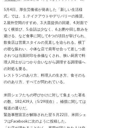
5月4日、厚生労働省が発表した「新しい生活様
式」では、１.テイクアウトやデリバリーの推奨、
2.屋外空間のすすめ、3.大皿提供の回避、4.対面で
なく横並び、5.会話は少なく、6.お酌や回し飲みを
避ける、など食事に関して6つの項目が挙げられ、
飲食店は営業スタイルの見直しを迫られる。横丁
の密な賑わい、小体な店で肩寄せ合って差しつ差
されつは当面封印を余儀なくされ、狭い厨房で料
理人同士がぶつかり合いながら調理する調理場へ
の対処も要る。
レストランのあり方、料理人の生き方、食そのも
ののあり方、すべてが問われている。
米田シェフたちの呼びかけに対して集まった署名
の数、182,439人（5/29現在）。補償に関しては
報道の通りだ。
緊急事態宣言が解除された翌５月22日、米田シェ
フはFacebookに次のように投稿した。
「お店が潰れることなく、雇用が守られた人は自