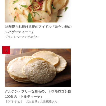
35年愛され続ける夏のアイドル「冷たい桃の
スパゲッティーニ」
プラントベースの始め方52
3
グルテン・フリーな粉もの。トウモロコシ粉
100％の「トルティーヤ」
【DIYレシピ】「北出食堂」北出茂雄さん