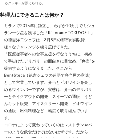
るクッキーが添えられる。
料理人にできることは何か？
ミラノで2015年に独立し、わずか10カ月でミシュ
ラン一ツ星を獲得した「Ristorante TOKUYOSHI」
の徳吉洋二シェフは、3月8日の都市封鎖以降、
様々なチャレンジを繰り広げてきた。
「医療従事者への食事支援を行なううちに、初め
て手掛けたデリバリーの面白さに目覚め、“弁当”を
提供するようになりました。そこから
Bentōteca
（徳吉シェフの造語で弁当屋の意味）
として営業しています。弁当とビオワインを楽し
めるワインバーですが、実態は、弁当のデリバリ
ーとテイクアウトの開発、スイーツの通販、うど
んキット販売、アイスクリーム開発、ビオワイン
の通販、出張料理など、幅広く取り組んでいま
す。
コロナによって変わっていくのはレストランやバ
ーのような飲食だけではないはずです。だから、