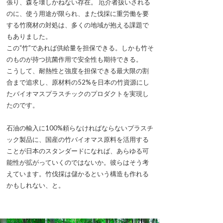
張り、森を壊しかねない存在。 厄介者扱いされる
のに、使う用途が限られ、また伐採に重労働を要
する竹廃材の対処は、多くの地域が抱える課題で
もありました。
この“竹”であれば供給量を担保できる。しかも竹そ
のものが持つ抗菌作用で安全性も期待できる。
こうして、耐熱性と強度を担保できる最大限の割
合まで追求し、原材料の52%を日本の竹資源にし
たバイオマスプラスチックのプロダクトを実現し
たのです。
石油の輸入に100%頼らなければならないプラスチ
ック製品に、国産の竹バイオマス原料を活用する
ことが日本のスタンダードになれば、あらゆる可
能性が拡がっていくのではないか。彼らはそう考
えています。竹伐採は儲かるという構造も作れる
かもしれない、と。