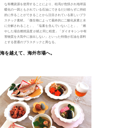
な有機資源を使用することにより、枯渇が危惧され地球温
暖化の一因ともされている石油にできるだけ頼らずに持続
的に作ることができることから注目されている新しいプラ
スチック素材。「微生物によって最終的に二酸化炭素と水
に分解されること」、「塩素を含んでいないこと」、「燃
やした場合燃焼温度 が紙と同じ程度」「ダイオキシンや有
害物質を大気中に放出しない」といった特徴が石油を原料
とする普通のプラスチックと異なる。
海を越えて、海外市場へ。