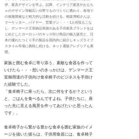
伊、家具デザインを学ぶ。以降、インテリア家具やおもち
ゃのデザイン等幅広い分野でものづくりに携わり、各地で
の個展開催など精力的な活動を続ける。相楽博昭さんは、
マーケッター、バイヤー、営業マン・・・1人何役もこな
し、デンマーク王室納品実績のある子供家具ブランドをは
じめとしたヨーロッパのキッズ向け商品の輸入販売と、日
本の優れたつくり手の製品を国内外に紹介しキッズライフ
スタイル市場に挑戦し続ける。ネット通販アレグリアも展
開。
家族と囲む食卓に寄り添う、素敵な食器を作って
いけたら・・・想いのきっかけは、デンマーク王
室御用達の子供向け食卓椅子のビジネスを手掛け
た経験でした。
「食卓椅子に座ったら、次に何をするか？という
と、ごはんを食べるんですよね。子供たちに、座
った先に見える風景を作ってあげたいと思ったん
です」。
食卓椅子から繋がる豊かな食卓を囲む家族のイメ
ージを描いた彼らは、子供用食器には、食卓椅子