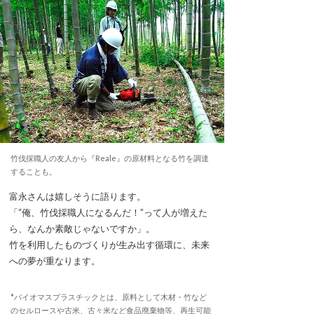
竹伐採職人の友人から『Reale』の原材料となる竹を調達
することも。
富永さんは嬉しそうに語ります。
「“俺、竹伐採職人になるんだ！”って人が増えた
ら、なんか素敵じゃないですか」。
竹を利用したものづくりが生み出す循環に、未来
への夢が重なります。
*バイオマスプラスチックとは、原料として木材・竹など
のセルロースや古米、古々米など食品廃棄物等、再生可能