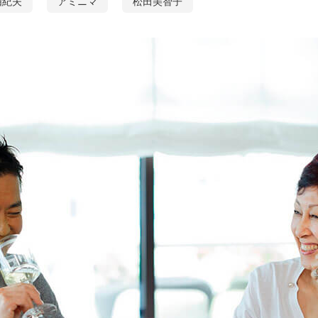
由紀夫
アミニマ
松田美智子