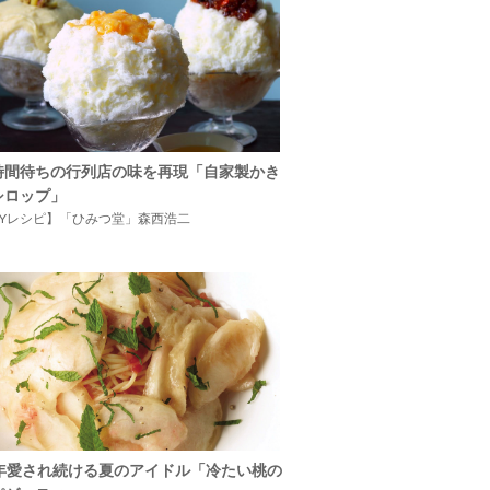
時間待ちの行列店の味を再現「自家製かき
シロップ」
IYレシピ】「ひみつ堂」森西浩二
5年愛され続ける夏のアイドル「冷たい桃の