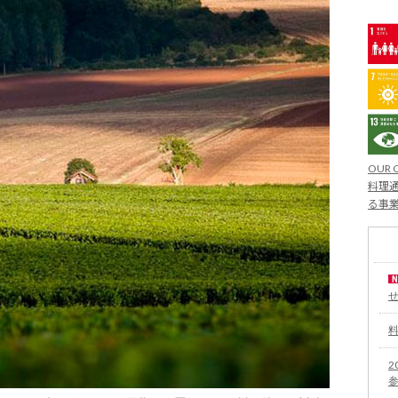
OUR 
料理通
る事
2