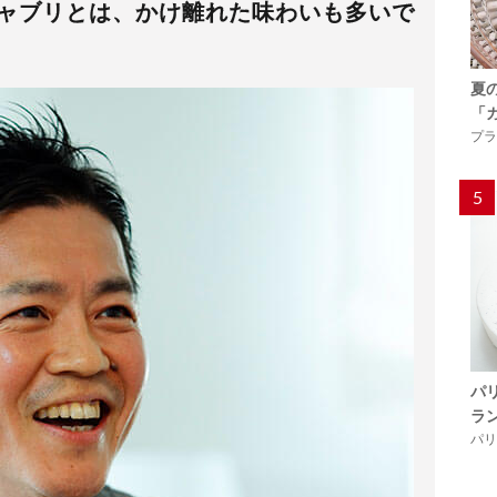
シャブリとは、かけ離れた味わいも多いで
夏
「
プラ
5
パ
ラ
パリ「