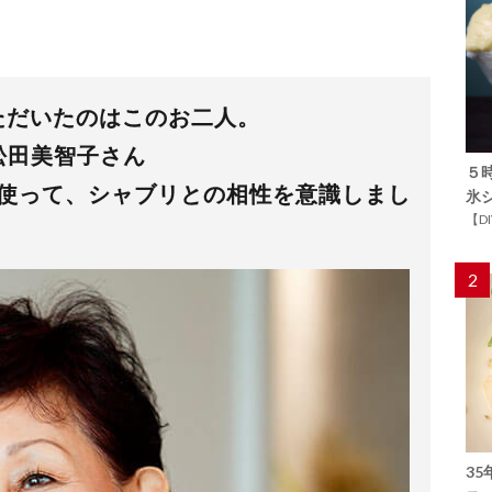
ただいたのはこのお二人。
T 松田美智子さん
５
を使って、シャブリとの相性を意識しまし
氷
【D
2
3