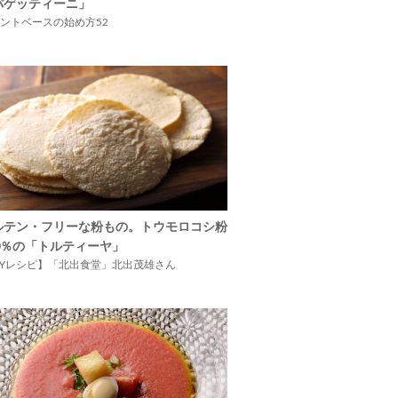
パゲッティーニ」
ントベースの始め方52
ルテン・フリーな粉もの。トウモロコシ粉
00％の「トルティーヤ」
IYレシピ】「北出食堂」北出茂雄さん