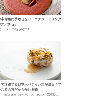
の常備菜に手放せない、エナジードリンク
ガスパチョ」
ントベースの始め方32
リで活躍する日本人パティシエが語る「フ
ンス産の乳だから作れる味」
Pâtisserie TOSHIYA TAKATSUKA」高塚俊也