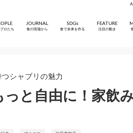
A
EOPLE
JOURNAL
SDGs
FEATURE
M
プロたち
食の現場から
食で未来を作る
注目の動き
持つシャブリの魅力
.2 もっと自由に！家