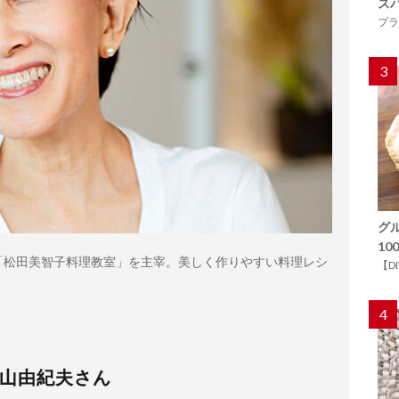
ス
プラ
3
グ
1
り「松田美智子料理教室」を主宰。美しく作りやすい料理レシ
【D
4
T 鳥山由紀夫さん