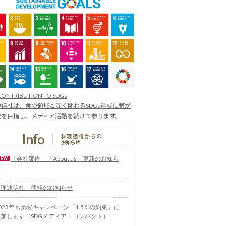
CONTRIBUTION TO SDGs
信社は、食の領域と深く関わるSDGs達成に繋が
業を目指し、メディア活動を続けて参ります。
「会社案内」「About us」更新のお知ら
せ
料理通信社 移転のお知らせ
023年も気候キャンペーン「1.5℃の約束」に
参加します（SDGメディア・コンパクト）