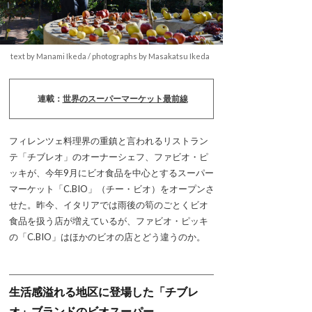
text by Manami Ikeda / photographs by Masakatsu Ikeda
連載：
世界のスーパーマーケット最前線
フィレンツェ料理界の重鎮と言われるリストラン
テ「チブレオ」のオーナーシェフ、ファビオ・ピ
ッキが、今年9月にビオ食品を中心とするスーパー
マーケット「C.BIO」（チー・ビオ）をオープンさ
せた。昨今、イタリアでは雨後の筍のごとくビオ
食品を扱う店が増えているが、ファビオ・ピッキ
の「C.BIO」はほかのビオの店とどう違うのか。
生活感溢れる地区に登場した「チブレ
オ」ブランドのビオスーパー