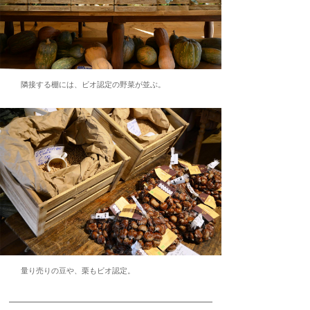
隣接する棚には、ビオ認定の野菜が並ぶ。
量り売りの豆や、栗もビオ認定。