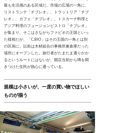
最も生活感のある区域だ。市場の広場の一角に、
リストランテ「チブレオ」、トラットリア「チブ
レオ」、カフェ「チブレオ」、トスカーナ料理と
アジア料理のフュージョンビストロ「チブレオ」
が集まり、そこはさながらファビオの王国といっ
た様相だが、「C.BIO」はその王国の一角とは別
の区画に、以前は木材組合の事務所兼倉庫だった
場所にオープンした。旅行者がたまたま通りかか
るというルートにはないが、開店当初から噂を聞
きつけた住民が熱心に通っている。
規模は小さいが、一度の買い物でほしい
ものが揃う