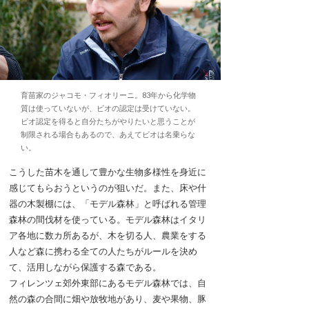
育苗家のジャコモ・フィオリーニ。83年から化学物
質は使っていないが、ビオの認定は受けていない。
ビオ認定を得ると自分たちがやりたいと思うことが
制限される場合もあるので、あえてビオは名乗らな
い。
こうした苗木を通して豊かな生物多様性を身近に
感じてもらおうというのが狙いだ。また、床や什
器の木製棚には、「モデル森林」と呼ばれる管理
森林の間伐材を使っている。モデル森林はイタリ
ア各地に数カ所あるが、木を切る人、農業をする
人など森に携わる全ての人たちがルールを決め
て、活用しながら保護する森である。
フィレンツェ郊外東部にあるモデル森林では、自
然の森の合間に畑や放牧地があり、麦や果物、豚