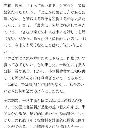
当初、農家に「すべて買い取る」と言うと、皆懐
疑的だったという。「どこかに落とし穴があるに
違いない」と警戒する農家を説得するのは大変だ
ったよ、と笑う。「農家は、大地に根ざして生き
ている。いきなり遠くの壮大な未来を話しても通
じない。だから、我々が彼らに保証したのは、“け
して、今よりも悪くなることはない”ということ
だ」。
ファビオは本気を示すためにさらに、作物はいつ
持ってきてもいい、と約束した。一般的には搬入
は朝一番である。しかし、小規模農業では朝収穫
しても運び込めるのは昼過ぎということもある。
「C.BIO」では搬入時間制限をなくし、都合のい
いときに持ち込めるようにしたのだ。
その結果、平均すると日に50回以上の搬入があ
り、その度に従業員が品物の並べ替えをする。手
間はかかるが、結果的に細やかな商品管理につな
がり、売れ残りそうな食材を計画的に厨房に回す
ことができる。この随時搬入の利点はもう一つ、