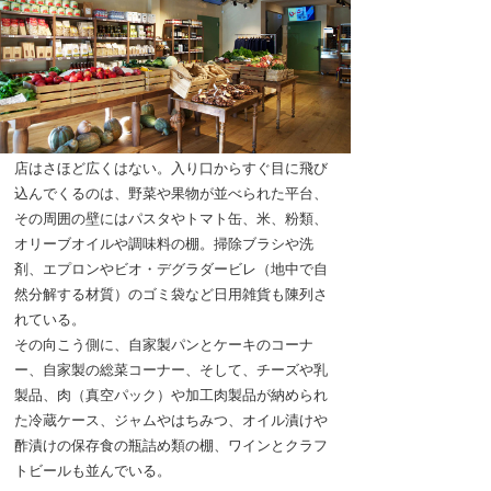
店はさほど広くはない。入り口からすぐ目に飛び
込んでくるのは、野菜や果物が並べられた平台、
その周囲の壁にはパスタやトマト缶、米、粉類、
オリーブオイルや調味料の棚。掃除ブラシや洗
剤、エプロンやビオ・デグラダービレ（地中で自
然分解する材質）のゴミ袋など日用雑貨も陳列さ
れている。
その向こう側に、自家製パンとケーキのコーナ
ー、自家製の総菜コーナー、そして、チーズや乳
製品、肉（真空パック）や加工肉製品が納められ
た冷蔵ケース、ジャムやはちみつ、オイル漬けや
酢漬けの保存食の瓶詰め類の棚、ワインとクラフ
トビールも並んでいる。