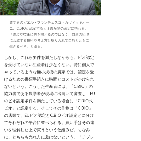
農学者のピエル・フランチェスコ・カヴィッキオー
ニ。C.BIOが認定するビオ農産物の選定に携わる。
「進歩や技術に異を唱えるのではなく、自然の摂理
に合致する技術や考え方と取り入れて自然とともに
生きるべき」と語る。
しかし、これら要件を満たしながらも、ビオ認定
を受けていない生産者は少なくない。特に個人で
やっているような極小規模の農家では、認定を受
けるための書類手続きに時間とコストがかけられ
ないという。こうした生産者には、「C.BIO」の
協力者である農学者が現場に出向いて審査し、EU
のビオ認定条件を満たしている場合に「C.BIO式
ビオ」と認定する。そしてその作物は「C.BIO」
の店頭で、EUビオ認定とC.BIOビオ認定とに分け
てそれぞれの平台に並べられる。買い手はその違
いを理解した上で買うという仕組みだ。ちなみ
に、どちらも売れ方に差はないという。「チブレ