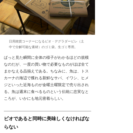
日用雑貨コーナーになるビオ・デグラダービレ（土
中で分解可能な素材）のゴミ袋。生ゴミ専用。
ぱっと見た瞬間に全体の様子がわかるほどの規模
なのだが、一度の買い物で必要なものがほぼ全て
まかなえる品揃えである。ちなみに、魚は、トス
カーナの海辺で獲れる新鮮なサバ、イワシ、ヒメ
ジといった近海ものが金曜土曜限定で売り出され
る。魚は週末に食べるものという伝統に忠実なと
ころが、いかにも地元密着らしい。
ビオであると同時に美味しくなければな
らない