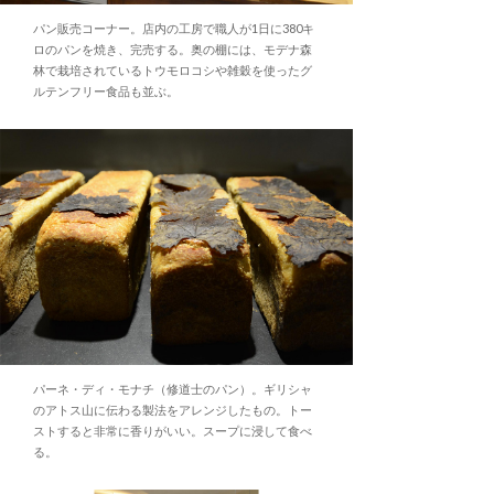
パン販売コーナー。店内の工房で職人が1日に380キ
ロのパンを焼き、完売する。奥の棚には、モデナ森
林で栽培されているトウモロコシや雑穀を使ったグ
ルテンフリー食品も並ぶ。
パーネ・ディ・モナチ（修道士のパン）。ギリシャ
のアトス山に伝わる製法をアレンジしたもの。トー
ストすると非常に香りがいい。スープに浸して食べ
る。