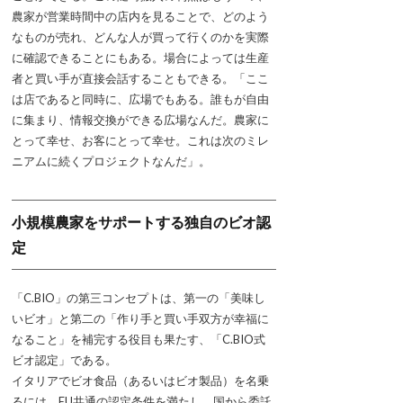
農家が営業時間中の店内を見ることで、どのよう
なものが売れ、どんな人が買って行くのかを実際
に確認できることにもある。場合によっては生産
者と買い手が直接会話することもできる。「ここ
は店であると同時に、広場でもある。誰もが自由
に集まり、情報交換ができる広場なんだ。農家に
とって幸せ、お客にとって幸せ。これは次のミレ
ニアムに続くプロジェクトなんだ」。
小規模農家をサポートする独自のビオ認
定
「C.BIO」の第三コンセプトは、第一の「美味し
いビオ」と第二の「作り手と買い手双方が幸福に
なること」を補完する役目も果たす、「C.BIO式
ビオ認定」である。
イタリアでビオ食品（あるいはビオ製品）を名乗
るには、EU共通の認定条件を満たし、国から委託