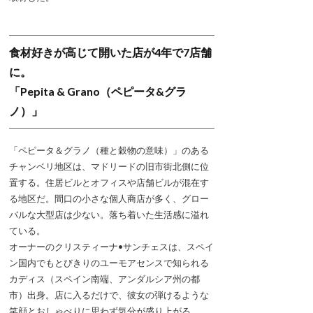
食材好きが高じて開いた店が4年で7店舗
に。
「Pepita & Grano（ペピータ&グラ
ノ）」
「ペピータ＆グラノ（種と穀物の意味）」のある
チャンベリ地区は、マドリードの旧市街北側に位
置する。住居ビルとオフィスや店舗ビルが混在す
る地区だ。間口の小さな個人商店が多く、グロー
バルな大型店は少ない。落ち着いた生活感に溢れ
ている。
オーナーのクリスティーナ•サンチェスは、スペイ
ン国内でもとびきりのユーモアセンスで知られる
カディス（スペイン南端、アンダルシア州の都
市）出身。店に入るだけで、彼女の弾けるような
笑顔とおしゃべりに思わず気分が盛り上がる。