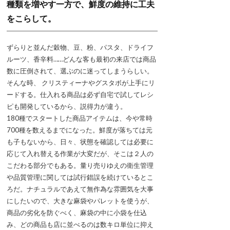
種類を増やす一方で、鮮度の維持に工夫
をこらして。
ずらりと並んだ穀物、豆、粉、パスタ、ドライフ
ルーツ、香辛料……どんな客も最初の来店では商品
数に圧倒されて、選ぶのに迷ってしまうらしい。
そんな時、 クリスティーナやグスタボが上手にリ
ードする。仕入れる商品は必ず自宅で試してレシ
ピも開発しているから、説得力が違う。
180種でスタートした商品アイテムは、今や常時
700種を数えるまでになった。鮮度が落ちては元
も子もないから、日々、状態を確認しては必要に
応じて入れ替える作業が大変だが、そこは２人の
こだわる部分でもある。量り売りゆえの衛生管理
や品質管理に関しては試行錯誤を続けているとこ
ろだ。ナチュラルであえて無作為な雰囲気を大事
にしたいので、大きな麻袋やパレットを使うが、
商品の劣化を防ぐべく、麻袋の中に小袋を仕込
み、どの商品も店に並べるのは数キロ単位に抑え