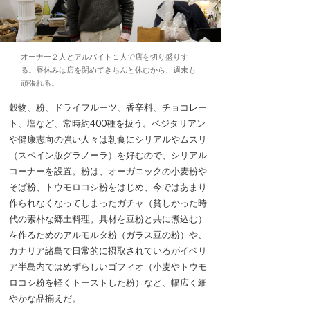
オーナー２人とアルバイト１人で店を切り盛りす
る。昼休みは店を閉めてきちんと休むから、週末も
頑張れる。
穀物、粉、ドライフルーツ、香辛料、チョコレー
ト、塩など、常時約400種を扱う。ベジタリアン
や健康志向の強い人々は朝食にシリアルやムスリ
（スペイン版グラノーラ）を好むので、シリアル
コーナーを設置。粉は、オーガニックの小麦粉や
そば粉、トウモロコシ粉をはじめ、今ではあまり
作られなくなってしまったガチャ（貧しかった時
代の素朴な郷土料理。具材を豆粉と共に煮込む）
を作るためのアルモルタ粉（ガラス豆の粉）や、
カナリア諸島で日常的に摂取されているがイベリ
ア半島内ではめずらしいゴフィオ（小麦やトウモ
ロコシ粉を軽くトーストした粉）など、幅広く細
やかな品揃えだ。