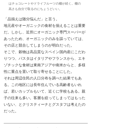
はチョコレートやドライフルーツの棚が続く。棚の
高さも自分で取るのにちょうどいい。
「品揃えは随分悩んだ」と言う。
地元産やオーガニックの食材を揃えることは重要
だ。しかし、近所にオーガニック専門スーパーが
あったため、オーガニックのみを謳っていては、
その店と競合してしまうのが明白だった。
そこで、穀物は高品質なスペイン国内産にこだわ
りつつ、パスタはイタリアやフランスから、エキ
ゾチックな食材は東南アジアや南米からと、多様
性に重点を置いて取り寄せることにした。
それは周辺住民の人口分布を調べた結果でもあ
る。この地区には長年住んでいる高齢者もいれ
ば、若いカップルもいて、近くに学校もある。親
子の往来も多い。客層を絞ってしまってはもった
いない、とクリスティーナとグスタフは考えたの
だった。