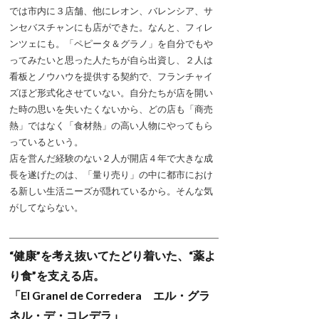
では市内に３店舗、他にレオン、バレンシア、サ
ンセバスチャンにも店ができた。なんと、フィレ
ンツェにも。「ペピータ＆グラノ」を自分でもや
ってみたいと思った人たちが自ら出資し、２人は
看板とノウハウを提供する契約で、フランチャイ
ズほど形式化させていない。自分たちが店を開い
た時の思いを失いたくないから、どの店も「商売
熱」ではなく「食材熱」の高い人物にやってもら
っているという。
店を営んだ経験のない２人が開店４年で大きな成
長を遂げたのは、「量り売り」の中に都市におけ
る新しい生活ニーズが隠れているから。そんな気
がしてならない。
“健康”を考え抜いてたどり着いた、“薬よ
り食”を支える店。
「El Granel de Corredera エル・グラ
ネル・デ・コレデラ」