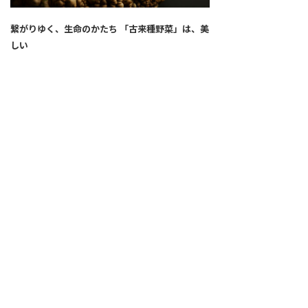
繋がりゆく、生命のかたち 「古来種野菜」は、美
しい
2026.04.02
SNS
ALL
FEATURE
新着記事
注目の動き
MOVEMENT
ワールドガストロノミー
PEOPLE
食のプロたち
未来のレストランへ
寄稿者連載
COVID-19
クリエイター・インタビュー