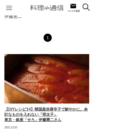
伊藤憲二
1
【DIYレシピ14】韓国産赤唐辛子で鮮やかに。余
計なものを入れない「明太子」
東京・銀座「せろ」伊藤憲二さん
2022.12.05