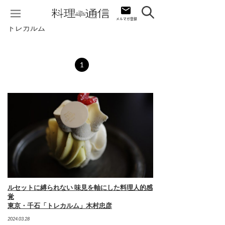
トレカルム
1
ルセットに縛られない 味見を軸にした料理人的感
覚
東京・千石「トレカルム」木村忠彦
2024.03.28