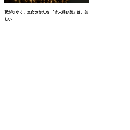
繋がりゆく、生命のかたち 「古来種野菜」は、美
しい
2026.04.02
SNS
ALL
FEATURE
新着記事
注目の動き
MOVEMENT
ワールドガストロノミー
PEOPLE
食のプロたち
未来のレストランへ
寄稿者連載
COVID-19
クリエイター・インタビュー