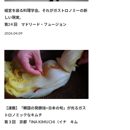
経営を語る料理学会。それがガストロノミーの新
しい現実。
第24 回 マドリード・フュージョン
2026.04.09
【連載】「韓国の発酵技×日本の旬」が光るガス
トロノミックなキムチ
第３回 京都「INA KIMUCHI（イナ キム
チ）」