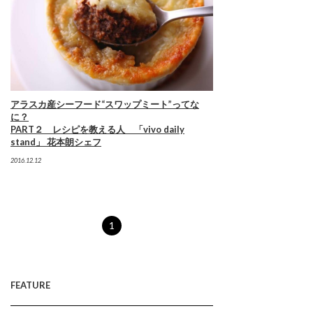
アラスカ産シーフード“スワップミート”ってな
に？
PART２ レシピを教える人 「vivo daily
stand」 花本朗シェフ
2016.12.12
1
FEATURE