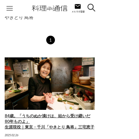
やきとり 鳥将
1
84歳。「うちのぬか漬けは、姑から受け継いだ
80年ものよ」
生涯現役｜東京・千川「やきとり 鳥将」三宅恵子
2025.02.26