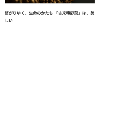
繋がりゆく、生命のかたち 「古来種野菜」は、美
しい
2026.04.02
SNS
ALL
FEATURE
新着記事
注目の動き
MOVEMENT
ワールドガストロノミー
PEOPLE
食のプロたち
未来のレストランへ
食の世界のスペシャリスト
COVID-19
料理人・パン職人・菓子職人