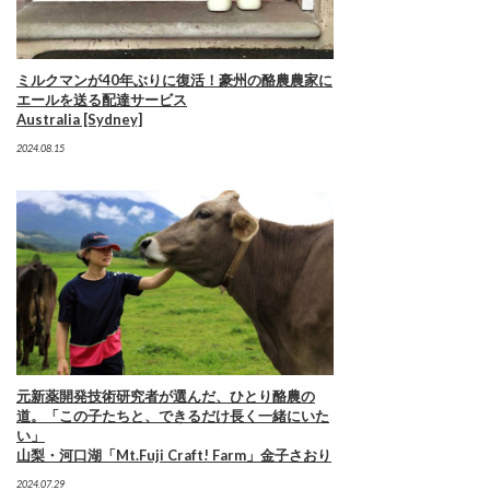
ミルクマンが40年ぶりに復活！豪州の酪農農家に
エールを送る配達サービス
Australia [Sydney]
2024.08.15
元新薬開発技術研究者が選んだ、ひとり酪農の
道。「この子たちと、できるだけ長く一緒にいた
い」
山梨・河口湖「Mt.Fuji Craft! Farm」金子さおり
2024.07.29