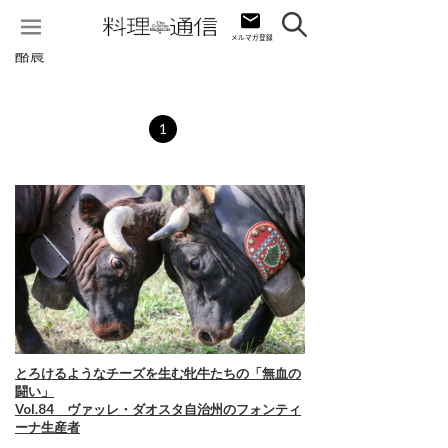
酪農
1
とろけるようなチーズを生む牝牛たちの「無血の
闘い」
Vol.84 ヴァッレ・ダオスタ自治州のフォンティ
ーナ生産者