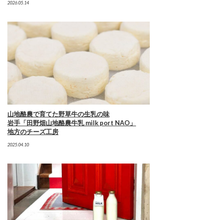
2026.05.14
山地酪農で育てた野草牛の生乳の味
岩手「田野畑山地酪農牛乳 milk port NAO」
地方のチーズ工房
2025.04.10