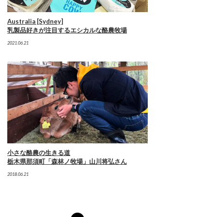
Australia [Sydney]
乳製品好きが注目するエシカルな酪農牧場
2021.06.21
小さな酪農の生きる道
栃木県那須町「森林ノ牧場」山川将弘さん
2018.06.21