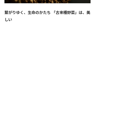
繋がりゆく、生命のかたち 「古来種野菜」は、美
しい
2026.04.02
SNS
ALL
FEATURE
新着記事
注目の動き
MOVEMENT
ワールドガストロノミー
PEOPLE
食のプロたち
未来のレストランへ
食の世界のスペシャリスト
COVID-19
料理人・パン職人・菓子職人