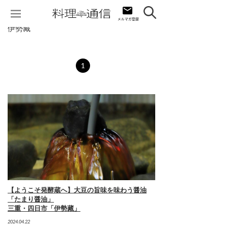
伊勢藏
1
【ようこそ発酵蔵へ】大豆の旨味を味わう醤油
「たまり醤油」
三重・四日市「伊勢藏」
2024.04.22