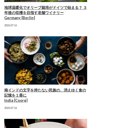
地球温暖化でオリーブ栽培がドイツで始まる？ ３
年後の収穫を目指す老舗ワイナリー
Germany [Berlin]
2026.07.16
南インドの文字を持たない民族の、消えゆく食の
記憶を１冊に
India [Coorg]
2026.07.16