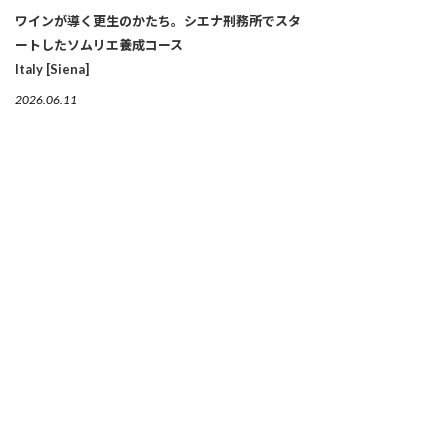
ワインが導く更生のかたち。シエナ刑務所でスタ
ートしたソムリエ養成コース
Italy [Siena]
2026.06.11
本と食で“ノルウェーの記憶”を保存する。国立図
書館内に誕生した５つの食スポット
Norway [Oslo]
2026.06.01