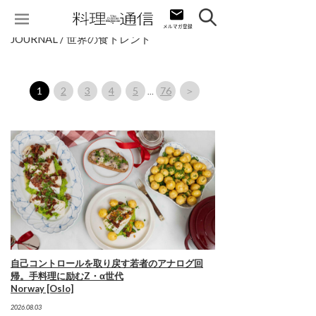
JOURNAL / 世界の食トレンド
1
2
3
4
5
76
＞
…
自己コントロールを取り戻す若者のアナログ回
帰。手料理に励むZ・α世代
Norway [Oslo]
2026.08.03