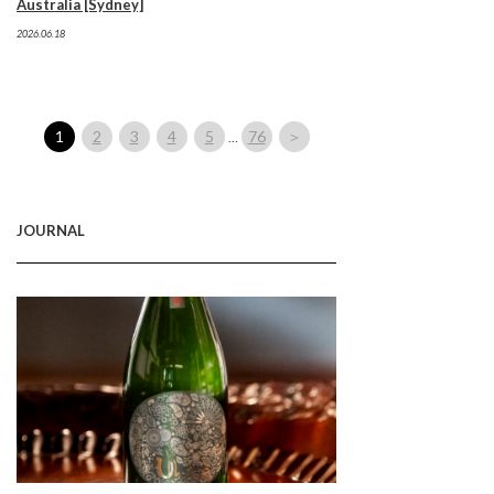
Australia [Sydney]
2026.06.18
1
2
3
4
5
76
＞
…
JOURNAL