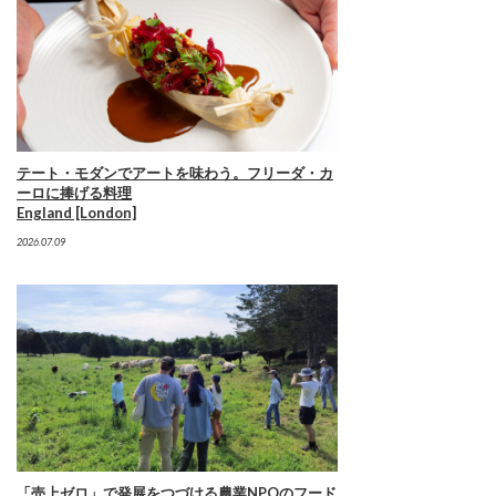
テート・モダンでアートを味わう。フリーダ・カ
ーロに捧げる料理
England [London]
2026.07.09
「売上ゼロ」で発展をつづける農業NPOのフード