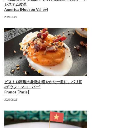
システム改革
America [Hudson Valley]
2026.06.29
ビストロ料理の象徴を軽やかな一皿に。パリ初
の“ウフ・マヨ・バー”
France [Paris]
2026.06.22