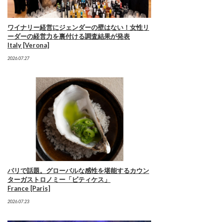
ワイナリー経営にジェンダーの壁はない！女性リ
ーダーの経営力を裏付ける調査結果が発表
Italy [Verona]
2026.07.27
パリで話題。グローバルな感性を堪能するカウン
ターガストロノミー「ビティケス」
France [Paris]
2026.07.23