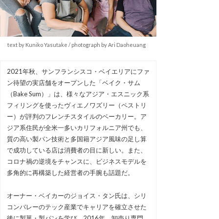
text by Kuniko Yasutake / photograph by Ari Daoheuang
2021年秋、サンフランシスコ・ベイエリアにファ
ン待望の実店舗をオープンした「ベイク・サム
（Bake Sum）」は、様々なアジア・エスニック系
フィリングを使ったヴィエノワズリー（ペストリ
ー）が評判のフレンチスタイルのベーカリー。ア
ジア系住民が全米一多いカリフォルニア州でも、
質の高い製パン技術と多国籍アジア風味の足し算
で成功している店は消費者の目に新しい。また、
コロナ禍の逆境をチャンスに、ビジネスモデルを
多角的に再構築した経営者の手腕も話題だ。
オーナー・ベイカーのジョイス・タン氏は、シリ
コンバレーのテック産業でキャリアを確立させた
後に製菓・製パンを学び、2016年、卸売り専門