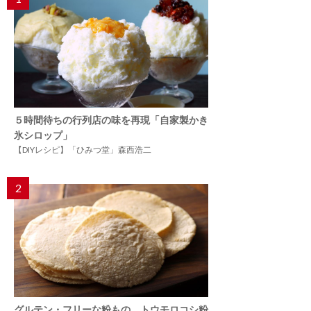
５時間待ちの行列店の味を再現「自家製かき
氷シロップ」
【DIYレシピ】「ひみつ堂」森西浩二
2
グルテン・フリーな粉もの。トウモロコシ粉