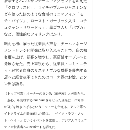
唐辛子とパルメザンチーズでアクセントを加えた
「クロワッスビ」、ライチやブルージャスミンな
どを使った餅のような食感のミニマフィン「モ
チ・バイツ」、ロースト・ガーリック入り「コチ
ュジャン・サワードゥ」、黒ゴマ入り「バブカ」
など、個性的なフィリングばかり。
転向を機に雇った従業員の声を、チームマネージ
メントとレシピ開発に取り入れることで、店の知
名度を上げ、顧客を増やし、実店舗オープンへと
発展させた。売上重視から、従業員・コミュニテ
ィ・経営者自身のサステナブルな成長を優先する
店へと経営改革できたのはコロナ禍のお陰、とタ
ン氏は語る。
（トップ写真）オーナーのタン氏（前列左）と仲間たち。
「点心」を意味するDim Sumをもじった店名は、作り手
の“心”を焼き上げるというモットーを伝える。アジア系ヘ
イトクライムが表面化した際は、「ベイク・ラブ・ノッ
ト・ヘイト」というイベントを主催し、アジア人コミュニ
ティや被害者へのサポートを訴えた。