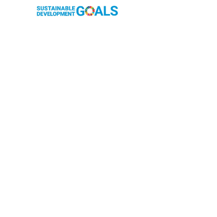
OUR CONTRIBUTION TO SDGs
料理通信社は、食の領域と深く関わるSDGs達成に繋が
る事業を目指し、メディア活動を続けて参ります。
「会社案内」「About us」更新のお知ら
せ
料理通信社 移転のお知らせ
2023年も気候キャンペーン「1.5℃の約束」に
参加します（SDGメディア・コンパクト）