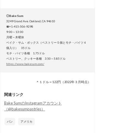
◎Bake Sum
3249 Grand Ave. Oakland, CA 94610
☎+1-415-506-9298
9:00～13:00
月曜～木曜休
ベイク・サム・ボックス（ペストリー５個とモチ・バイツ４
個入り） 35ドル
モチ・バイツ各種 1.75ドル
ペストリー、クッキー各種 3.50～5.85ドル
https://www.bakesum.com/
＊１ドル＝122円（2022年３月時点）
関連リンク
Bake SumのInstagramアカウント
（@bakesumpastries）
パン
アメリカ