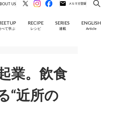
BOUT US
EETUP
RECIPE
SERIES
ENGLISH
食べて学ぶ
レシピ
連載
Article
起業。飲食
る“近所の