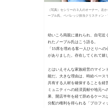
（写真）セシリーの３人のオーナー。左か
ーブル氏、ベバレッジ担当クリスティン・マ氏。phot
幼いころ両親に連れられ、自宅近
れたノーブル氏はこう語る。
「15席を埋める客一人ひとりへ
がありました。存在してくれて嬉
とはいえそんな家族経営のマイン
能だ。大きな理由は、時給ベース
共有する人材を確保することを経
ミュニティへの経済貢献や地元へ
果、開店半年を経て辞めるケースは
分配の権利を得られる「プロフィ