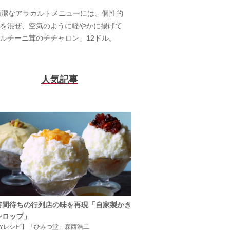
簡潔なアラカルトメニューには、個性的
を混ぜ、空気のように軽やかに揚げて
ルチーニ茸のチチャロン」12ドル。
人気記事
時間待ちの行列店の味を再現「自家製かき
シロップ」
IYレシピ】「ひみつ堂」森西浩二