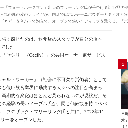
ー「フォー・ホースマン」出身のフリーリング氏が手掛ける計17品の
人気の豚の皮のフライだが、同店ではポルチーニパウダーとタピオカ粉
ビネガーを合わせて泡立て、オーブンで焼いたディップを添える。「ポ
に強く感じたのは、飲食店のスタッフが自分の店へ
とでした」
「セシリー（Cecily）」の共同オーナー兼サービス
1
シャル・ワーカー」（社会に不可欠な労働者）として
スも低い飲食業界に勤務する人々への注目が高まっ
、画期的な変化はほとんど見られないのが現状だ。そ
での経験の長いノーブル氏が、同じ価値観を持つベバ
ェフのザック・フリーリング氏と共に、2023年11
５
シリーをオープンした。
氷
【D