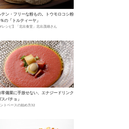
ルテン・フリーな粉もの。トウモロコシ粉
00％の「トルティーヤ」
IYレシピ】「北出食堂」北出茂雄さん
の常備菜に手放せない、エナジードリンク
ガスパチョ」
ントベースの始め方32