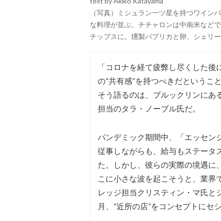
text by Akiko Katayama
（写真）ミシュラン一ツ星を持つワインバ
な料理が並ぶ。チチャロンは中南米などで
チップスに。燻製パプリカと卵、シェリー
「コロナを経て疲弊し尽くした後
の“共有感”を持つべきだというこ
そう語るのは、ブルックリンにある
担当のタラ・ノーブル氏だ。
パンデミック期間中、「エッセン
従事しながらも、給与もステータ
た。しかし、彼らの実際の境遇に
こに小さな波を起こそうと、業界
レッジ担当クリスティン・マ氏とシ
月、“近所の店”をコンセプトにセ