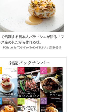
リで活躍する日本人パティシエが語る「フ
ンス産の乳だから作れる味」
Pâtisserie TOSHIYA TAKATSUKA」高塚俊也