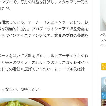
シンプルで、毎月の利益を計算し、スタッフは一定の
組みだ。
も用意している。オーナー３人はメンターとして、飲
識を積極的に提供。プロフィットシェアの収益分配を
パ
からワインテイスティングまで、業界のプロの養成を
ラ
パリ「
ペースを開いて席数を増やし、地元アーティストの作
また毎月のワイン・スピリッツのクラスほか各種イベ
としての活動も広げていきたい」とノーブル氏は話
ルとなるか、期待したい。