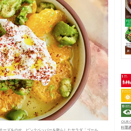
OUR 
料理通
チーズをのせ、ピンクペッパーを散らしたサラダ「ゴール