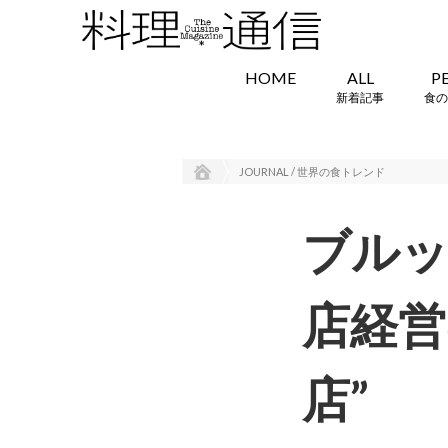
HOME
ALL
P
新着記事
食の
JOURNAL / 世界の食トレンド
ブルッ
店経営
店”