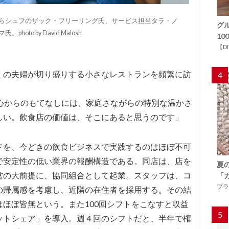
らシェフのザック・フリーリング氏、サービス担当タラ・ノ
グ
o by David Malosh
1
【D
くの夫婦が切り盛りする小さなレストランを頻繁に訪
4
の心からのもてなしには、家庭さながらの特別な温かさ
しい。飲食店の価値は、そこにあると思うのです」
ドを、今どきの飲食ビジネスで実践するのはほぼ不可
で安定性の低い業界の報酬構造である。同店は、店を
夏
営の大前提に、協同組合として起業。スタッフは、コ
「
プラ
の帰属感を考慮し、近隣の在住者を採用する。その結
ほぼ皆無という。また100回シフトをこなすと収益
5
ットシェア」を導入。週４回のシフトだと、半年で権