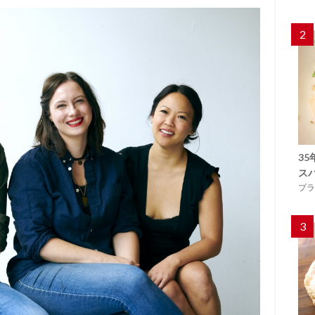
2
3
ス
プラ
3