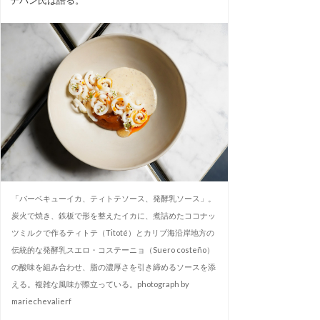
「バーベキューイカ、ティトテソース、発酵乳ソース」。
炭火で焼き、鉄板で形を整えたイカに、煮詰めたココナッ
ツミルクで作るティトテ（Titoté）とカリブ海沿岸地方の
伝統的な発酵乳スエロ・コステーニョ（Suero costeño）
の酸味を組み合わせ、脂の濃厚さを引き締めるソースを添
える。複雑な風味が際立っている。photograph by
mariechevalierf