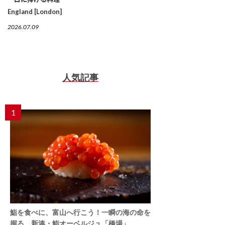
England [London]
2026.07.09
人気記事
1
鮨を食べに、富山へ行こう！一瞬の海の命を
握る。新湊・鮨オーベルジュ「橋場」