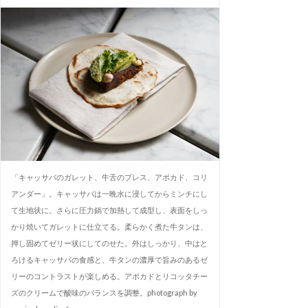
「キャッサバのガレット、牛舌のプレス、アボカド、コリ
アンダー」。キャッサバは一晩水に浸してからミンチにし
て生地状に。さらに圧力鍋で加熱して成型し、表面をしっ
かり焼いてガレットに仕立てる。柔らかく煮た牛タンは、
押し固めてゼリー状にしてのせた。外はしっかり、中はと
ろけるキャッサバの食感と、牛タンの濃厚で旨みのあるゼ
リーのコントラストが楽しめる。アボカドとリコッタチー
ズのクリームで酸味のバランスを調整。photograph by