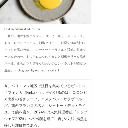
text by Sakurako Uozumi
「豚バラ肉の低温コンフィ、コーヒーキャラメルソース、
トウモロコシピューレ、胡椒ゼリー」。低温で10時間コン
フィした豚バラ肉に、コーヒーキャラメルと醤油の甘辛ソ
ースを合わせ、トウモロコシのピュレと胡椒ゼリーを添え
た一皿。柔らかさと濃厚な味わいのコントラストが際立つ
逸品。photograph by mariechevalierf
今、パリ・マレ地区で注目を集めているビストロ
「フィンカ（Finka）」。手がけるのは、コロンビ
ア出身の若きシェフ、エステバン・サラザール
だ。南西フランスの名店「シャトー・デュ・テイ
ユ」で腕を磨き、2024年は人気料理番組『トップ
シェフ2025』への出演を経て、再びパリに拠点を
移した注目株である。