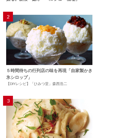
2
５時間待ちの行列店の味を再現「自家製かき
氷シロップ」
【DIYレシピ】「ひみつ堂」森西浩二
3