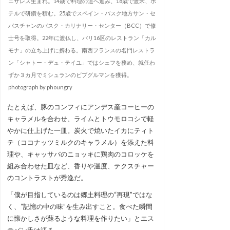
ニサレス生まれ。14歳で料理の道へ進み、18歳で渡米、ホ
テルで研鑽を積む。25歳でスペイン・バスク地方サン・セ
バスチャンのバスク・カリナリー・センター（BCC）で修
士号を取得。22年に渡仏し、パリ16区のレストラン「カル
モナ」の立ち上げに携わる。南西フランスの名門レストラ
ン「シャトー・デュ・テイユ」ではシェフを務め、就任わ
ずか３カ月でミシュランのビブグルマンを獲得。
photograph by phoungry
たとえば、豚のコンフィにアンデス産コーヒーの
キャラメルを合わせ、ライムとトウモロコシで軽
やかに仕上げた一皿。炭火で焼いたイカにティト
テ（ココナッツミルクのキャラメル）を添えた料
理や、キャッサバのニョッキに鶏肉のコロッケを
組み合わせた皿など、香りや温度、テクスチャー
のコントラストが秀逸だ。
「僕が目指しているのは郷土料理の“再現”ではな
く、“記憶の中の味”を生み出すこと。食べた瞬間
に懐かしさが蘇るような料理を作りたい」とエス
テバン氏は語る。