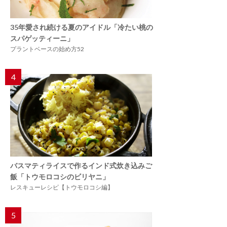
35年愛され続ける夏のアイドル「冷たい桃の
スパゲッティーニ」
プラントベースの始め方52
4
バスマティライスで作るインド式炊き込みご
飯「トウモロコシのビリヤニ」
レスキューレシピ【トウモロコシ編】
5