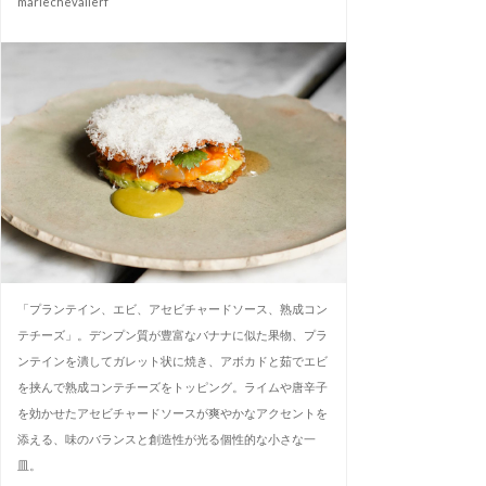
mariechevalierf
「プランテイン、エビ、アセビチャードソース、熟成コン
テチーズ」。デンプン質が豊富なバナナに似た果物、プラ
ンテインを潰してガレット状に焼き、アボカドと茹でエビ
を挟んで熟成コンテチーズをトッピング。ライムや唐辛子
を効かせたアセビチャードソースが爽やかなアクセントを
添える、味のバランスと創造性が光る個性的な小さな一
皿。