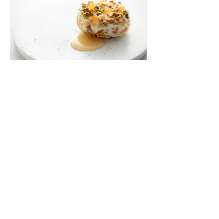
パリで活躍する日本人パティシエが語る「フ
ランス産の乳だから作れる味」
パリ「Pâtisserie TOSHIYA TAKATSUKA」高塚俊也