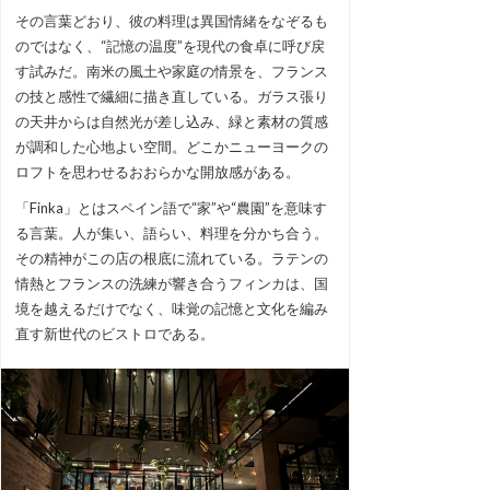
その言葉どおり、彼の料理は異国情緒をなぞるも
のではなく、“記憶の温度”を現代の食卓に呼び戻
す試みだ。南米の風土や家庭の情景を、フランス
の技と感性で繊細に描き直している。ガラス張り
の天井からは自然光が差し込み、緑と素材の質感
が調和した心地よい空間。どこかニューヨークの
ロフトを思わせるおおらかな開放感がある。
「Finka」とはスペイン語で“家”や“農園”を意味す
る言葉。人が集い、語らい、料理を分かち合う。
その精神がこの店の根底に流れている。ラテンの
情熱とフランスの洗練が響き合うフィンカは、国
境を越えるだけでなく、味覚の記憶と文化を編み
直す新世代のビストロである。