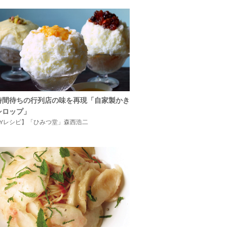
時間待ちの行列店の味を再現「自家製かき
シロップ」
IYレシピ】「ひみつ堂」森西浩二