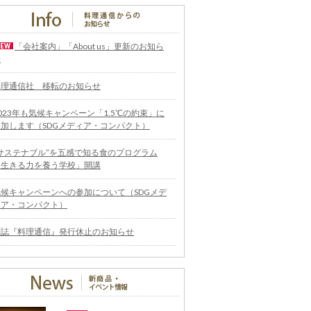
「会社案内」「About us」更新のお知ら
せ
料理通信社 移転のお知らせ
023年も気候キャンペーン「1.5℃の約束」に
参加します（SDGメディア・コンパクト）
“サステナブル”を五感で知る食のプログラム
「生きる力を養う学校」開講
気候キャンペーンへの参加について（SDGメデ
ィア・コンパクト）
雑誌『料理通信』発行休止のお知らせ