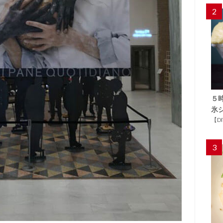
2
５
氷
【D
3