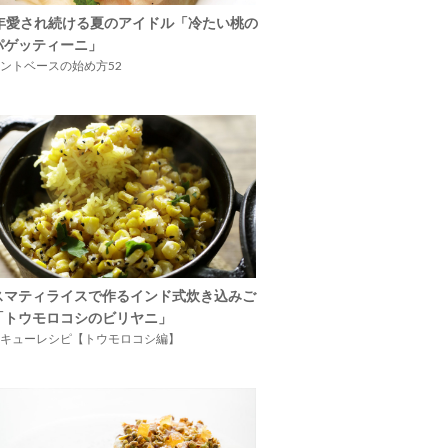
5年愛され続ける夏のアイドル「冷たい桃の
パゲッティーニ」
ントベースの始め方52
スマティライスで作るインド式炊き込みご
「トウモロコシのビリヤニ」
キューレシピ【トウモロコシ編】