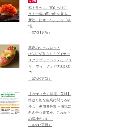
鮨を食べに、富山へ行こ
う！一瞬の海の命を握る。
新湊・鮨オーベルジュ「橋
場」
（07/31更新）
真夏のシャルロット
は“桃”が香る！「ダイナー
スクラブ フランス パティス
リー ウィーク」7/31(金)ま
で
（07/29更新）
【7/28（火）開催・茨城】
持続可能な農業に関わる研
修会・参加者募集 ～環境に
向き合う農業を、これから
の産地の力に～
（07/17更新）