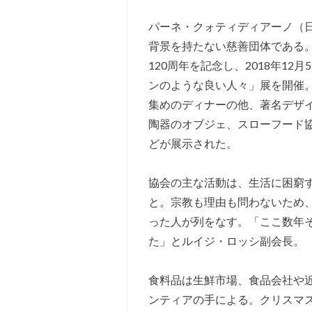
パーネ・クォティディアーノ（日
背景を持たない慈善団体である
120周年を記念し、2018年12
ンのような良い人々」展を開催
集めのディナーの他、著名デザ
陶器のオブジェ、スローフード
どが展示された。
協会の主な活動は、生活に困窮
と。宗教も理由も問わないため
った人が列をなす。「ここ数年そ
た」とルイジ・ロッシ副会長。
食料品は生鮮市場、食品会社や
ンティアの手による。クリスマ