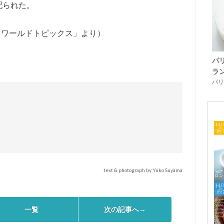
配られた。
／「ワールドトピックス」より）
パ
ラ
パリ「
text & photograph by Yuko Suyama
一覧
次の記事へ→