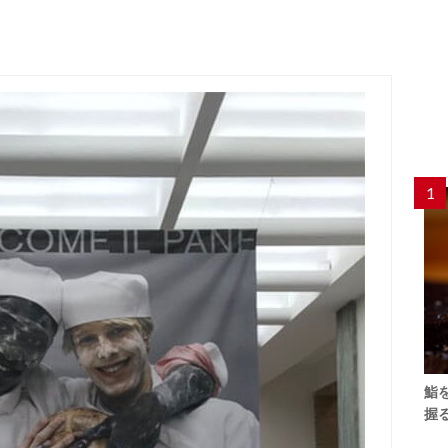
1
鮨
握