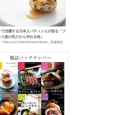
リで活躍する日本人パティシエが語る「フ
ンス産の乳だから作れる味」
Pâtisserie TOSHIYA TAKATSUKA」高塚俊也