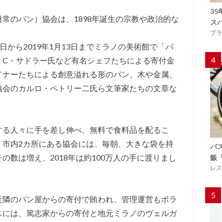
3
常のパン）協会は、1898年誕生の宗教や政治的な
ス
。
プラ
月5日から2019年1月13日までミラノの美術館で「パ
4
。C・サドラー氏など有名シェフたちによる寄付金
イナーたちによる創意溢れる形のパン、木や金属、
協会のカルロ・ペトリー二氏ら文筆家たちの文章な
する人々に手を差し伸べ、無料で食料品を配るこ
、市内2カ所にある協会には、毎朝、大きな袋を持
バ
の数は増え、2018年は約100万人の手に渡りまし
飯
レス
5
近隣のパン屋からの寄付で賄われ、管理運営もボラ
スには、篤志家からの寄付と地元ミラノのヴェルガ