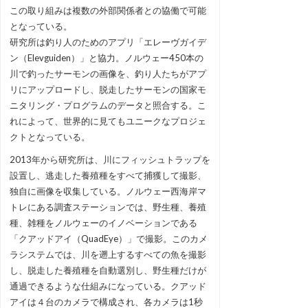
この取り組みは複数の外部関係者との協働で可能
となっている。
研究所は釣り人のためのアプリ「エレーヴガイデ
ン（Elevguiden）」と協力。ノルウェー450本の
川で釣ったサーモンの画像を、釣り人たちがアプ
リにアップロードし、脱走したサーモンの国家モ
ニタリング・プログラムのデータと照合する。こ
れによって、世界的に見てもユニークなプロジェ
クトとなっている。
2013年から研究所は、川にフィッシュトラップを
設置し、逃走した養殖種をすべて捕獲して撮影、
独自に画像を収集している。ノルウェー西海岸マ
トレにある調査ステーションでは、野生種、養殖
種、雑種をノルウェーのイノベーションである
「クアッドアイ（QuadEye）」で撮影。このカメ
ラシステムでは、川を遡上するすべての魚を撮影
し、脱走した養殖種を自動選別し、野生種だけが
通過できるような仕組みになっている。クアッド
アイは４台のカメラで構成され、各カメラは1秒