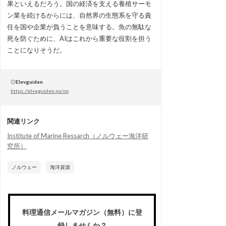
果といえるだろう。国の経済を支える養殖サーモ
ン業を続けるからには、自然界の生態系を守る責
任を国や企業が負うことを意味する。魚の無駄な
死を防ぐために、AIはこれから重要な役割を担う
ことになりそうだ。
◎
Elevguiden
https://elveguiden.no/no
関連リンク
Institute of Marine Ressarch（ノルウェー海洋研
究所）
ノルウェー
海洋資源
料理通信メールマガジン（無料）に登
録しませんか？