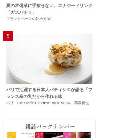
夏の常備菜に手放せない、エナジードリンク
「ガスパチョ」
プラントベースの始め方32
5
パリで活躍する日本人パティシエが語る「フ
ランス産の乳だから作れる味」
パリ「Pâtisserie TOSHIYA TAKATSUKA」高塚俊也