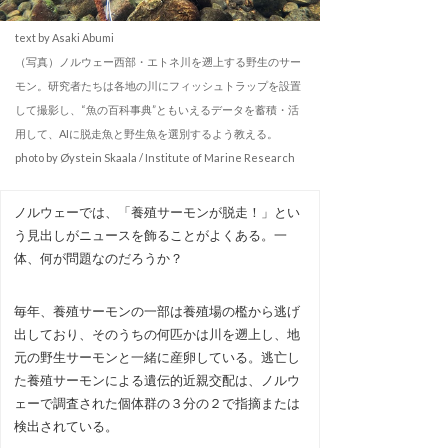
text by Asaki Abumi
（写真）ノルウェー西部・エトネ川を遡上する野生のサー
モン。研究者たちは各地の川にフィッシュトラップを設置
して撮影し、“魚の百科事典”ともいえるデータを蓄積・活
用して、AIに脱走魚と野生魚を選別するよう教える。
photo by Øystein Skaala / Institute of Marine Research
ノルウェーでは、「養殖サーモンが脱走！」とい
う見出しがニュースを飾ることがよくある。一
体、何が問題なのだろうか？
毎年、養殖サーモンの一部は養殖場の檻から逃げ
出しており、そのうちの何匹かは川を遡上し、地
元の野生サーモンと一緒に産卵している。逃亡し
た養殖サーモンによる遺伝的近親交配は、ノルウ
ェーで調査された個体群の３分の２で指摘または
検出されている。