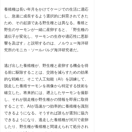
養殖種は長い年月をかけてケージでの生活に適応
し、急速に成長するよう選択的に飼育されてきた
ため、その起源である野生種とは異なる。養殖と
野生のサーモンが一緒に産卵すると、「野生種の
遺伝子が変化し、サーモンの生存や適応性に悪影
響を及ぼす」と説明するのは、ノルウェー海洋研
究所のモニカ・ソールバルグ海洋研究者だ。
逃げ出した養殖種が、野生種と産卵する機会を得
る前に駆除することは、交雑を減らすための効果
的な戦略だ。そこで人工知能（AI）を訓練して、
脱走した養殖サーモンを画像から特定する技術を
確立した。将来的には、遡上したサーモンを撮影
し、それが脱走種か野生種かの情報を即座に取得
することで、AIが迅速かつ効率的に養殖種を識別
できるようになる。そうすれば誰もが選別に協力
できるようになり、逃走した養殖種が河川で産卵
したり、野生種が養殖種と間違えられて処分され