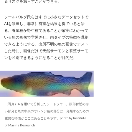
るリスクを減らすことができる。
ソールバルグ氏らはすでに小さなデータセットで
AIを訓練し、非常に有望な結果を得ていると語
る。養殖種か野生種であることが確実にわかって
いる魚の画像で学習させ、両タイプの特徴を識別
できるようにする。出所不明の魚の画像でテスト
した時に、画像だけで天然サーモンと養殖サーモ
ンを区別できるようになることが目的だ。
（写真）AIを用いて分析したシートラウト。頭部付近の赤
い部分と魚の中央のオレンジ色の部分は、分類するための
重要な特徴がここにあることを示す。photo by Institute
of Marine Research