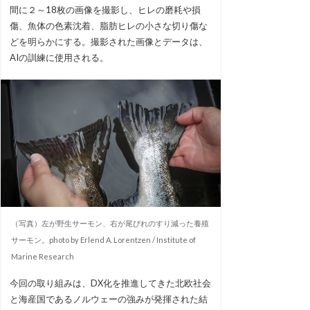
間に２～18枚の画像を撮影し、ヒレの磨耗や損
傷、魚体の色素沈着、脂肪ヒレの小さな切り傷な
どを明らかにする。撮影された画像とデータは、
AIの訓練に使用される。
（写真）左が野生サーモン、右が尾びれのすり減った養殖
サーモン。photo by Erlend A. Lorentzen / Institute of
Marine Research
今回の取り組みは、DX化を推進してきた北欧社会
と海産国であるノルウェーの強みが発揮された結