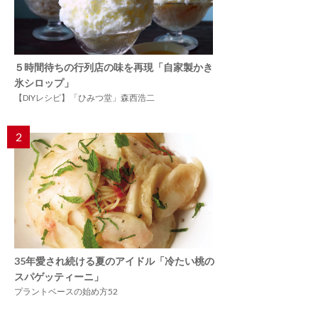
５時間待ちの行列店の味を再現「自家製かき
氷シロップ」
【DIYレシピ】「ひみつ堂」森西浩二
2
35年愛され続ける夏のアイドル「冷たい桃の
スパゲッティーニ」
プラントベースの始め方52