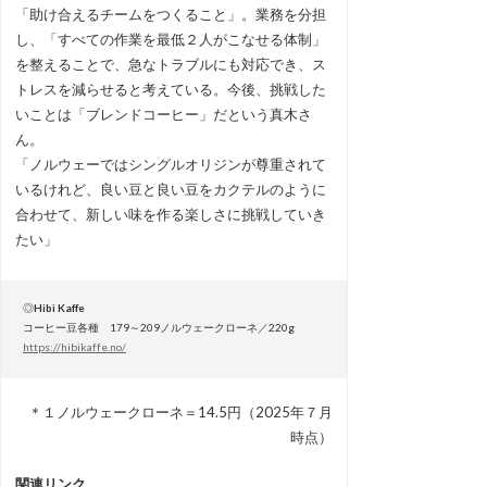
「助け合えるチームをつくること」。業務を分担
し、「すべての作業を最低２人がこなせる体制」
を整えることで、急なトラブルにも対応でき、ス
トレスを減らせると考えている。今後、挑戦した
いことは「ブレンドコーヒー」だという真木さ
ん。
「ノルウェーではシングルオリジンが尊重されて
いるけれど、良い豆と良い豆をカクテルのように
合わせて、新しい味を作る楽しさに挑戦していき
たい」
◎
Hibi Kaffe
コーヒー豆各種 179～209ノルウェークローネ／220g
https://hibikaffe.no/
＊１ノルウェークローネ＝14.5円（2025年７月
時点）
関連リンク