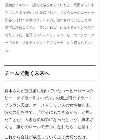
最初はノルウェー語の社名を考えていたが、周囲から日本
語にしたほうがいいと助言された。ノルウェーのコーヒー
業界では日本市場のブランド力が信頼されていることや、
漢字は読めなくても「美しいロゴ」に見えるからと説得さ
れたそうだ。生豆はスペシャリティコーヒーのインポータ
ーである「ノルディック・アプローチ」から購入してい
る。
チームで働く未来へ
真木さんが独立前に働いていたコーヒーロースタ
リー「テイラー&ヨルゲン」の元上司テイラー・
ブラウン氏は、オーストラリア人の女性焙煎士。
彼女の姿を見て、「自分にもできるかも」と思え
たことが、大きな原動力になったという。真木さ
んも「誰かのロールモデルになれたら」と話す。
これから会社が成長していく上で大切なのは、