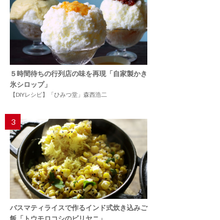
５時間待ちの行列店の味を再現「自家製かき
氷シロップ」
【DIYレシピ】「ひみつ堂」森西浩二
3
バスマティライスで作るインド式炊き込みご
飯「トウモロコシのビリヤニ」