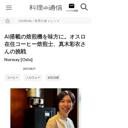
JOURNAL / 世界の食トレンド
AI搭載の焙煎機を味方に。オスロ
在住コーヒー焙煎士、真木彩衣さ
んの挑戦
Norway [Oslo]
2025.08.07
コーヒー
ノルウェー
女性活躍