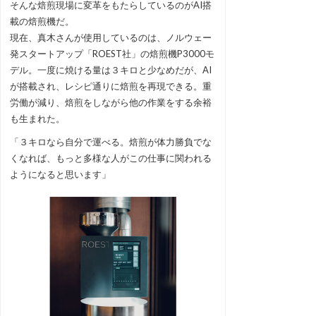
そんな焙煎現場に変革をもたらしているのがAI搭
載の焙煎機だ。
現在、真木さんが使用しているのは、ノルウェー
発スタートアップ「ROEST社」の焙煎機P3000モ
デル。一度に焼ける量は３キロと少なめだが、AI
が搭載され、レシピ通りに焙煎を再現できる。重
労働が減り、焙煎をしながら他の作業をする余裕
も生まれた。
「３キロなら自分で運べる。焙煎が体力勝負でな
くなれば、もっと多様な人がこの仕事に関われる
ようになると思います」