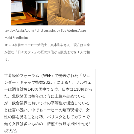
text by Asaki Abumi / photographs by Soo Atelier, Ayae
Maki Fredheim
オスロ在住のコーヒー焙煎士、真木彩衣さん。現在は自身
が営む「日々カフェ」の豆の焙煎から販売までを１人で担
う。
世界経済フォーラム（WEF）で発表された「ジェ
ンダー・ギャップ指数2025」によると、ノルウェ
ーは調査対象148カ国中で３位、日本は118位だっ
た。北欧諸国は毎年のように上位を占めている
が、飲食業界においてその平等性が浸透している
とは言い難い。中でもコーヒーの焙煎現場で、女
性の姿を見ることは稀。バリスタとしてカフェで
働く女性は多いものの、焙煎の分野は男性中心が
現状だ。