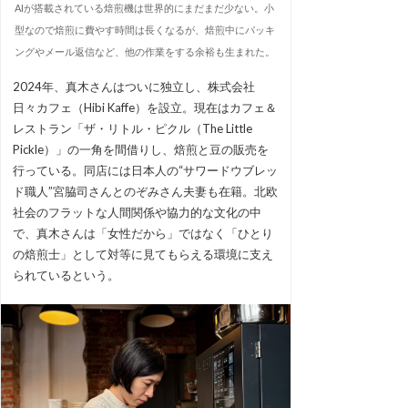
AIが搭載されている焙煎機は世界的にまだまだ少ない。小
型なので焙煎に費やす時間は長くなるが、焙煎中にパッキ
ングやメール返信など、他の作業をする余裕も生まれた。
2024年、真木さんはついに独立し、株式会社
日々カフェ（Hibi Kaffe）を設立。現在はカフェ＆
レストラン「ザ・リトル・ピクル（The Little
Pickle）」の一角を間借りし、焙煎と豆の販売を
行っている。同店には日本人の“サワードウブレッ
ド職人”宮脇司さんとのぞみさん夫妻も在籍。北欧
社会のフラットな人間関係や協力的な文化の中
で、真木さんは「女性だから」ではなく「ひとり
の焙煎士」として対等に見てもらえる環境に支え
られているという。