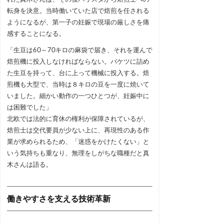
転身を決意。当時働いていた店で焙煎を任される
ようになるが、第一子の妊娠で現場の厳しさを痛
感することになる。
「生豆は60～70キロの麻袋で届き、それを運んで
焙煎機に投入しなければならない。バケツに詰め
た生豆を持って、台に上って機械に投入する。焙
煎機も大型で、当時は８キロの豆を一度に焼いて
いました。細かい動作の一つひとつが、妊娠中に
は困難でした」
北欧では法的に育休の権利が保障されているが、
焙煎士は交代要員が少ない上に、再現性のある作
業が求められるため、「迷惑をかけたくない」と
いう気持ちも重なり、無理をしがちな職種だと真
木さんは語る。
働きやすさを支える技術革新