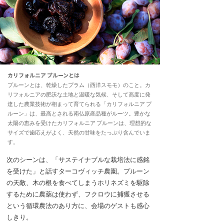
カリフォルニア プルーンとは
プルーンとは、乾燥したプラム（西洋スモモ）のこと。カ
リフォルニアの肥沃な土地と温暖な気候、そして高度に発
達した農業技術が相まって育てられる「カリフォルニア プ
ルーン」は、最高とされる南仏原産品種がルーツ。豊かな
太陽の恵みを受けたカリフォルニア プルーンは、理想的な
サイズで歯応えがよく、天然の甘味をたっぷり含んでいま
す。
次のシーンは、「サステイナブルな栽培法に感銘
を受けた」と話すターコヴィッチ農園。プルーン
の天敵、木の根を食べてしまうホリネズミを駆除
するために農薬は使わず、フクロウに捕獲させる
という循環農法のあり方に、会場のゲストも感心
しきり。