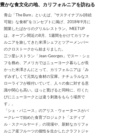
豊かな食文化の地、カリフォルニアを訪ねる
青山「The Burn」といえば、“サステイナブル(持続
可能）な食材”をコンセプトに掲げ、2018年9月に
開業したばかりのグリルレストラン。MEETUP
は、オープン間近の8月、1週間をかけてカリフォ
ルニアを旅してきた米澤シェフとツアーメンバー
のクロストークから始まりました。
三ツ星レストラン「Jean-Georges」でスー・シェ
フを務め、アメリカではニューヨーク暮らしが長
かった米澤さんにとって、カリフォルニアは「み
ずみずしくて元気な食材の宝庫。ナチュラルなス
ローライフが根付いていて、人々の食に対する意
識や関心も高い。ほっと寛げると同時に、行くた
びにニューヨークとは違う刺激をもらう場所で
す」。
「シェ・パニース」のアリス・ウォータースがバ
ークレーで始めた食育プロジェクト「エディブ
ル・スクールヤード」の現場や、新鮮なカリフォ
ルニア産フルーツの個性を生かしたクラフトジャ