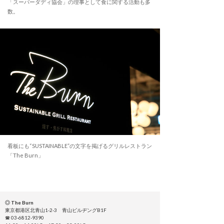
「スーパーダディ協会」の理事として食に関する活動も多
数。
看板にも“SUSTAINABLE”の文字を掲げるグリルレストラン
「The Burn」
◎ The Burn
東京都港区北青山1-2-3 青山ビルヂングB1F
☎ 03-6812-9390