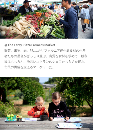
@The Ferry Plaza Farmers Market
野菜、果物、肉、卵……カリフォルニア産生鮮食材の生産
者たちの屋台がぎっしり並ぶ。良質な食材を求めて一般市
民はもちろん、地元レストランのシェフたちも足を運ぶ、
市民の胃袋を支えるマーケットだ。