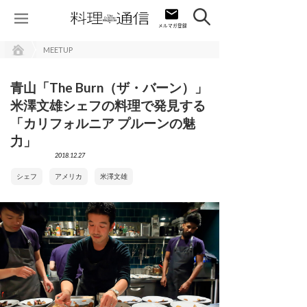
MEETUP
青山「The Burn（ザ・バーン）」
米澤文雄シェフの料理で発見する
「カリフォルニア プルーンの魅
力」
2018.12.27
シェフ
アメリカ
米澤文雄