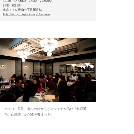
11:30～14:00LO 17:30～22:00LO
日曜・祝日休
東京メトロ青山一丁目駅直結
http://salt-group.jp/shop/theburn/
MEETUP風景。食への好奇心とアンテナが高い『料理通
信』の読者、約40名が集まった。