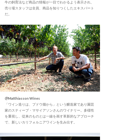
牛の飼育法など商品の情報が一目でわかるよう表示され、
売り場スタッフは全員、商品を知りつくしたエキスパート
だ。
＠Matthiasson Wines
「ワイン造りは、ブドウ畑から」という醸造家であり園芸
家のスティーブ・マサイアソンさんのワイナリー。多様性
を重視し、従来のものとは一線を画す革新的なアプローチ
で、新しいカリフォルニアワインを生み出す。