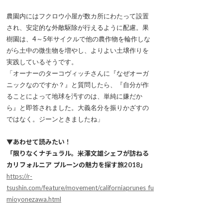
農園内にはフクロウ小屋が数カ所にわたって設置
され、安定的な外敵駆除が行えるように配慮。果
樹園は、4～5年サイクルで他の農作物を輪作しな
がら土中の微生物を増やし、よりよい土壌作りを
実践しているそうです。
「オーナーのターコヴィッチさんに『なぜオーガ
ニックなのですか？』と質問したら、『自分が作
ることによって地球を汚すのは、単純に嫌だか
ら』と即答されました。大義名分を振りかざすの
ではなく。ジーンときましたね」
▼あわせて読みたい！
「限りなくナチュラル。米澤文雄シェフが訪ねる
カリフォルニア プルーンの魅力を探す旅2018」
https://r-
tsushin.com/feature/movement/californiaprunes_fu
mioyonezawa.html