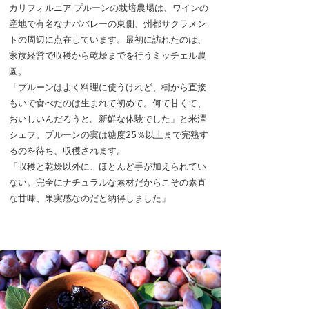
カリフォルニア プルーンの栽培農場は、ワインの
産地で有名なナパバレーの東側、州都サクラメン
トの周辺に点在しています。最初に訪れたのは、
家族経営で収穫から乾燥までを行うミッチェル農
園。
「プルーンはよく料理に使うけれど、樹から直接
もいで食べたのは生まれて初めて。何て甘くて、
おいしいんだろうと。新鮮な体験でした」と米澤
シェフ。プルーンの実は糖度25％以上まで完熟す
るのを待ち、収穫されます。
「収穫と乾燥以外に、ほとんど手が加えられてい
ない。完全にナチュラルな素材だからこその素直
な甘味、果実感なのだと納得しました」