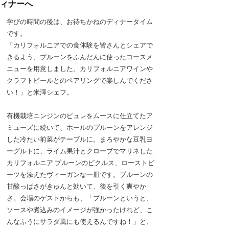
ィナーへ
学びの時間の後は、お待ちかねのディナータイム
です。
「カリフォルニアでの食体験を皆さんとシェアで
きるよう、プルーンをふんだんに使ったコースメ
ニューを用意しました。カリフォルニアワインや
クラフトビールとのペアリングで楽しんでくださ
い！」と米澤シェフ。
有機栽培ニンジンのピュレをムースに仕立てたア
ミューズに続いて、ホールのプルーンをアレンジ
した冷たい前菜がテーブルに。まろやかな豆乳ヨ
ーグルトに、ライム果汁とクローブでマリネした
カリフォルニア プルーンのピクルス、ローストビ
ーツを添えたヴィーガンな一皿です。プルーンの
甘酸っぱさがきゅんと効いて、後を引く爽やか
さ。会場のゲストからも、「プルーンというと、
ソースや煮込みのイメージが強かったけれど、こ
んなふうにサラダ風にも使えるんですね！」と、