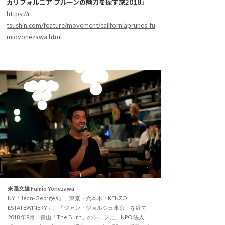
カリフォルニア プルーンの魅力を探す旅2018」
https://r-
tsushin.com/feature/movement/californiaprunes_fu
mioyonezawa.html
米澤文雄 Fumio Yonezawa
NY「Jean-Georges」、東京・六本木「KENZO
ESTATEWINERY」、「ジャン・ジョルジュ東京」を経て
2018 年9月、青山「The Burn」のシェフに。NPO 法人