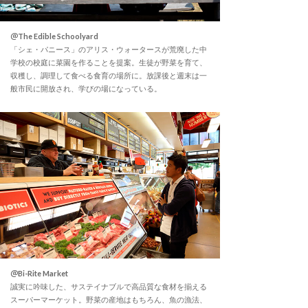
＠The Edible Schoolyard
「シェ・パニース」のアリス・ウォータースが荒廃した中
学校の校庭に菜園を作ることを提案。生徒が野菜を育て、
収穫し、調理して食べる食育の場所に。放課後と週末は一
般市民に開放され、学びの場になっている。
＠Bi-Rite Market
誠実に吟味した、サステイナブルで高品質な食材を揃える
スーパーマーケット。野菜の産地はもちろん、魚の漁法、