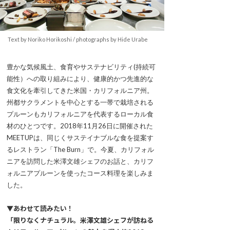
Text by Noriko Horikoshi / photographs by Hide Urabe
豊かな気候風土、食育やサステナビリティ(持続可
能性）への取り組みにより、健康的かつ先進的な
食文化を牽引してきた米国・カリフォルニア州。
州都サクラメントを中心とする一帯で栽培される
プルーンもカリフォルニアを代表するローカル食
材のひとつです。2018年11月26日に開催された
MEETUPは、同じくサステイナブルな食を提案す
るレストラン「The Burn」で。今夏、カリフォル
ニアを訪問した米澤文雄シェフのお話と、カリフ
ォルニアプルーンを使ったコース料理を楽しみま
した。
▼あわせて読みたい！
「限りなくナチュラル。米澤文雄シェフが訪ねる