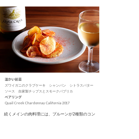
温かい前菜
ズワイガニのクラブケーキ シャンパン シトラスバター
ソース 自家製チップスとスモークパプリカ
ペアリング
Quail Creek Chardonnay California 2017
続くメインの肉料理には、プルーンが2種類のコン
ディメントに姿を変えて登場しました。赤ワイン
煮込みのソース、アップルビネガーと粒マスター
ドの風味を効かせたピュレの“プルーン二刀流”。香