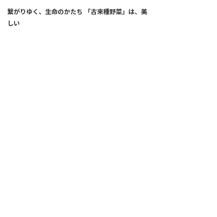
繋がりゆく、生命のかたち 「古来種野菜」は、美
しい
2026.04.02
SNS
ALL
FEATURE
新着記事
注目の動き
MOVEMENT
ワールドガストロノミー
PEOPLE
食のプロたち
未来のレストランへ
食の世界のスペシャリスト
COVID-19
料理人・パン職人・菓子職人