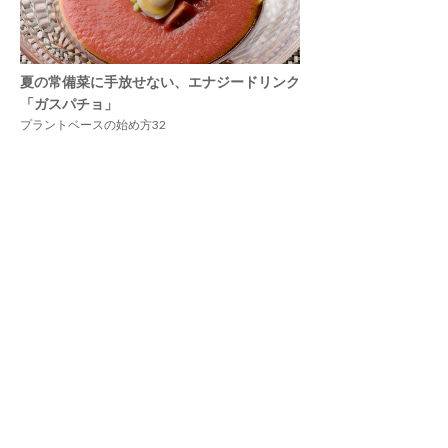
夏の常備菜に手放せない、エナジードリンク
「ガスパチョ」
プラントベースの始め方32
5
パリで活躍する日本人パティシエが語る「フ
ランス産の乳だから作れる味」
パリ「Pâtisserie TOSHIYA TAKATSUKA」高塚俊也