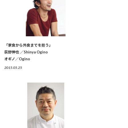
「家食から外食までを担う」
荻野伸也 ／Shinya Ogino
オギノ／Ogino
2015.05.25