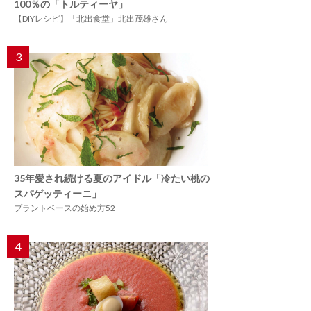
100％の「トルティーヤ」
【DIYレシピ】「北出食堂」北出茂雄さん
3
35年愛され続ける夏のアイドル「冷たい桃の
スパゲッティーニ」
プラントベースの始め方52
4