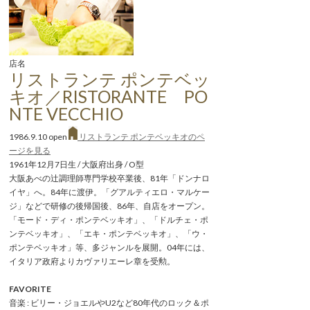
店名
リストランテ ポンテベッ
キオ／RISTORANTE PO
NTE VECCHIO
1986.9.10 open
リストランテ ポンテベッキオのペ
ージを見る
1961年12月7日生 / 大阪府出身 / O型
大阪あべの辻調理師専門学校卒業後、81年「ドンナロ
イヤ」へ。84年に渡伊。「グアルティエロ・マルケー
ジ」などで研修の後帰国後、86年、自店をオープン。
「モード・ディ・ポンテベッキオ」、「ドルチェ・ポ
ンテベッキオ」、「エキ・ポンテベッキオ」、「ウ・
ポンテベッキオ」等、多ジャンルを展開。04年には、
イタリア政府よりカヴァリエーレ章を受勲。
FAVORITE
音楽 : ビリー・ジョエルやU2など80年代のロック＆ポ