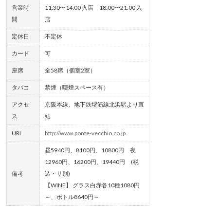
営業時
11:30〜14:00 入店 18:00〜21:00 入
間
店
定休日
不定休
カード
可
座席
全58席（個室2室）
タバコ
禁煙（喫煙スペース有）
アクセ
京阪本線、地下鉄堺筋線北浜駅より直
ス
結
URL
http://www.ponte-vecchio.co.jp
昼5940円、8100円、10800円 夜
12960円、16200円、19440円 (税
備考
込・サ別)
【WINE】 グラス白赤各10種1080円
～、ボトル8640円～