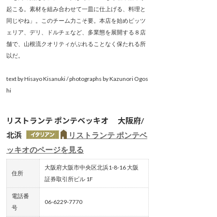
起こる。素材を組み合わせて一皿に仕上げる、料理と
同じやね」。このチーム力こそ要。本店を始めピッツ
ェリア、デリ、ドルチェなど、多業態を展開する８店
舗で、山根流クオリティがぶれることなく保たれる所
以だ。
text by Hisayo Kisanuki / photographs by Kazunori Ogos
hi
リストランテ ポンテベッキオ 大阪府/
北浜
リストランテ ポンテベ
ッキオのページを見る
大阪府大阪市中央区北浜1-8-16 大阪
住所
証券取引所ビル 1F
電話番
06-6229-7770
号