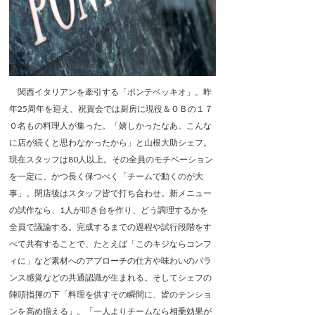
関西イタリアンを牽引する「ポンテベッキオ」。昨
年25周年を迎え、祝賀会では厨房に現役＆ＯＢの１７
０名もの料理人が集った。「嬉しかったなあ。こんな
に店が続くと思わなかったから」と山根大助シェフ。
現在スタッフは80人以上。その全員のモチベーション
を一定に、かつ長く保つべく「チームで動くのが大
事」。閉店後はスタッフ皆で打ち合わせ。新メニュー
の試作なら、1人が叩き台を作り、どう調理するかを
全員で議論する。完成するまでの過程や試行段階をす
べて共有することで、たとえば「このキジならコンフ
ィに」など素材へのアプローチの仕方や味わいのバラ
ンス感覚などの共通認識が生まれる。そしてシェフの
陣頭指揮の下「料理を供すその瞬間に、皆のテンショ
ンを高め揃える」。「一人よりチームなら相乗効果が