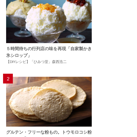
５時間待ちの行列店の味を再現「自家製かき
氷シロップ」
【DIYレシピ】「ひみつ堂」森西浩二
2
グルテン・フリーな粉もの。トウモロコシ粉