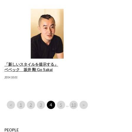
「新しいスタイルを提示する」
ベベック 坂井 剛 Go Sakai
2014.10.01
＜
1
2
3
4
5
10
＞
…
PEOPLE