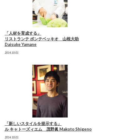
「人材を育成する」
リストランテ ポンテベッキオ 山根大助
Daisuke Yamane
2014.10.01
「新しいスタイルを提示する」
ル キャトーズィエム 茂野眞 Makoto Shigeno
2014.10.01