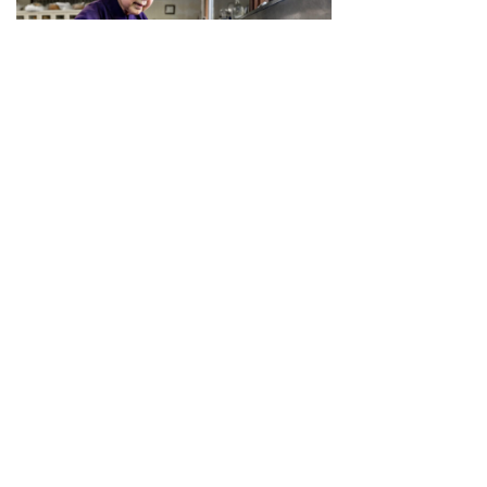
82歳。「師であるご住職さまと過ごした日々は、
私の宝です」
生涯現役｜東京・武蔵小金井「三光院」西井香春
2026.06.01