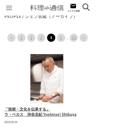
PEOPLE / シェフ名鑑（アーカイブ）
＜
1
2
3
4
5
10
＞
…
「技術・文化を伝承する」
ラ・ベカス 渋谷圭紀 Yoshinori Shibuya
2015.05.14