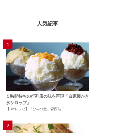
人気記事
1
５時間待ちの行列店の味を再現「自家製かき
氷シロップ」
【DIYレシピ】「ひみつ堂」森西浩二
2