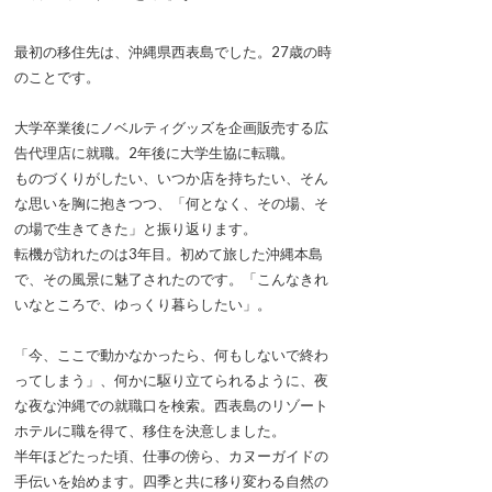
最初の移住先は、沖縄県西表島でした。27歳の時
のことです。
大学卒業後にノベルティグッズを企画販売する広
告代理店に就職。2年後に大学生協に転職。
ものづくりがしたい、いつか店を持ちたい、そん
な思いを胸に抱きつつ、「何となく、その場、そ
の場で生きてきた」と振り返ります。
転機が訪れたのは3年目。初めて旅した沖縄本島
で、その風景に魅了されたのです。「こんなきれ
いなところで、ゆっくり暮らしたい」。
「今、ここで動かなかったら、何もしないで終わ
ってしまう」、何かに駆り立てられるように、夜
な夜な沖縄での就職口を検索。西表島のリゾート
ホテルに職を得て、移住を決意しました。
半年ほどたった頃、仕事の傍ら、カヌーガイドの
手伝いを始めます。四季と共に移り変わる自然の