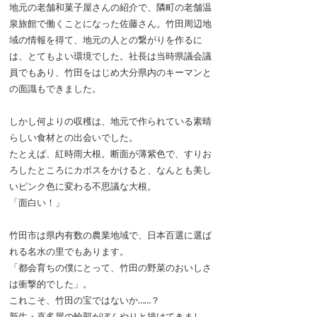
地元の老舗和菓子屋さんの紹介で、隣町の老舗温
泉旅館で働くことになった佐藤さん。竹田周辺地
域の情報を得て、地元の人との繋がりを作るに
は、とてもよい環境でした。社長は当時県議会議
員でもあり、竹田をはじめ大分県内のキーマンと
の面識もできました。
しかし何よりの収穫は、地元で作られている素晴
らしい食材との出会いでした。
たとえば、紅時雨大根。断面が薄紫色で、すりお
ろしたところにカボスをかけると、なんとも美し
いピンク色に変わる不思議な大根。
「面白い！」
竹田市は県内有数の農業地域で、日本百選に選ば
れる名水の里でもあります。
「都会育ちの僕にとって、竹田の野菜のおいしさ
は衝撃的でした」。
これこそ、竹田の宝ではないか……？
新生・喜多屋の輪郭がぼんやりと描けてきまし