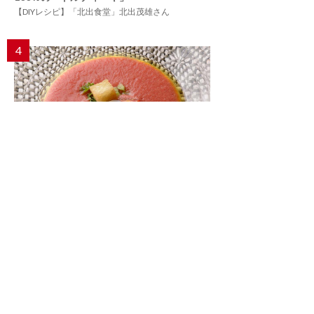
【DIYレシピ】「北出食堂」北出茂雄さん
4
夏の常備菜に手放せない、エナジードリンク
「ガスパチョ」
プラントベースの始め方32
5