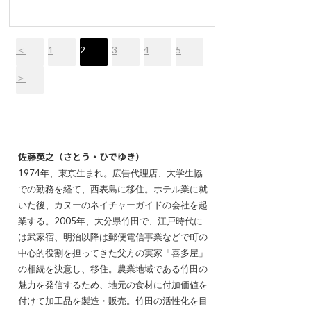
＜
1
2
3
4
5
＞
佐藤英之（さとう・ひでゆき）
1974年、東京生まれ。広告代理店、大学生協
での勤務を経て、西表島に移住。ホテル業に就
いた後、カヌーのネイチャーガイドの会社を起
業する。2005年、大分県竹田で、江戸時代に
は武家宿、明治以降は郵便電信事業などで町の
中心的役割を担ってきた父方の実家「喜多屋」
の相続を決意し、移住。農業地域である竹田の
魅力を発信するため、地元の食材に付加価値を
付けて加工品を製造・販売。竹田の活性化を目