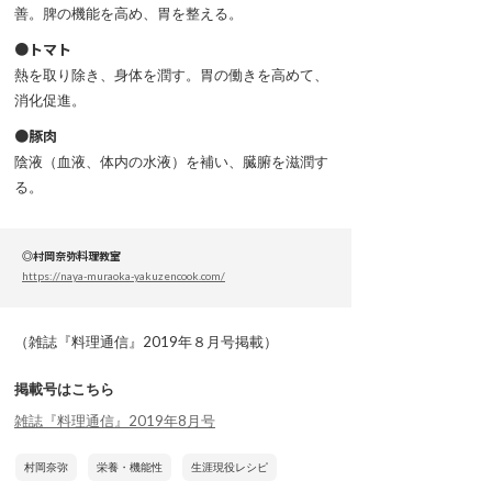
善。脾の機能を高め、胃を整える。
●トマト
熱を取り除き、身体を潤す。胃の働きを高めて、
消化促進。
●豚肉
陰液（血液、体内の水液）を補い、臓腑を滋潤す
る。
◎村岡奈弥料理教室
https://naya-muraoka-yakuzencook.com/
（雑誌『料理通信』2019年８月号掲載）
掲載号はこちら
雑誌『料理通信』2019年8月号
村岡奈弥
栄養・機能性
生涯現役レシピ