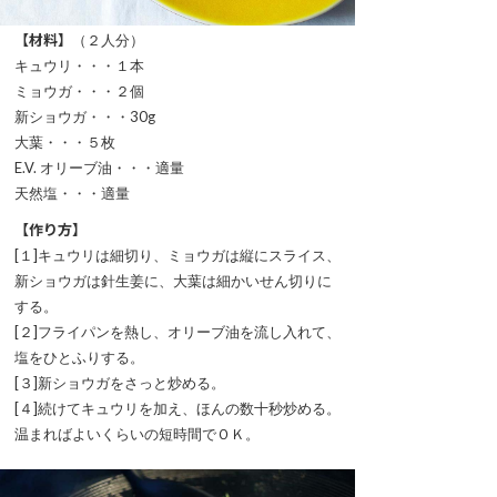
【材料】
（２人分）
キュウリ・・・１本
ミョウガ・・・２個
新ショウガ・・・30g
大葉・・・５枚
E.V. オリーブ油・・・適量
天然塩・・・適量
【作り方】
[１]キュウリは細切り、ミョウガは縦にスライス、
新ショウガは針生姜に、大葉は細かいせん切りに
する。
[２]フライパンを熱し、オリーブ油を流し入れて、
塩をひとふりする。
[３]新ショウガをさっと炒める。
[４]続けてキュウリを加え、ほんの数十秒炒める。
温まればよいくらいの短時間でＯＫ。