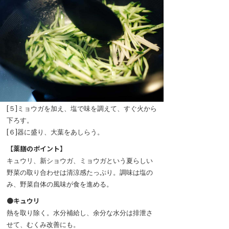
[５]ミョウガを加え、塩で味を調えて、すぐ火から
下ろす。
[６]器に盛り、大葉をあしらう。
【薬膳のポイント】
キュウリ、新ショウガ、ミョウガという夏らしい
野菜の取り合わせは清涼感たっぷり。調味は塩の
み、野菜自体の風味が食を進める。
●キュウリ
熱を取り除く。水分補給し、余分な水分は排泄さ
せて、むくみ改善にも。