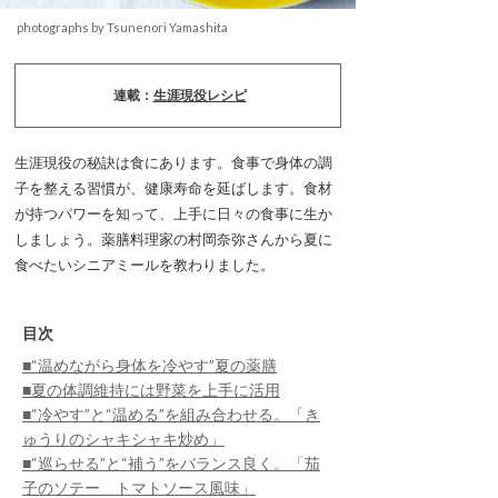
photographs by Tsunenori Yamashita
連載：
生涯現役レシピ
生涯現役の秘訣は食にあります。食事で身体の調
子を整える習慣が、健康寿命を延ばします。食材
が持つパワーを知って、上手に日々の食事に生か
しましょう。薬膳料理家の村岡奈弥さんから夏に
食べたいシニアミールを教わりました。
目次
■“温めながら身体を冷やす”夏の薬膳
■夏の体調維持には野菜を上手に活用
■“冷やす”と“温める”を組み合わせる。「き
ゅうりのシャキシャキ炒め」
■“巡らせる”と“補う”をバランス良く。「茄
子のソテー トマトソース風味」