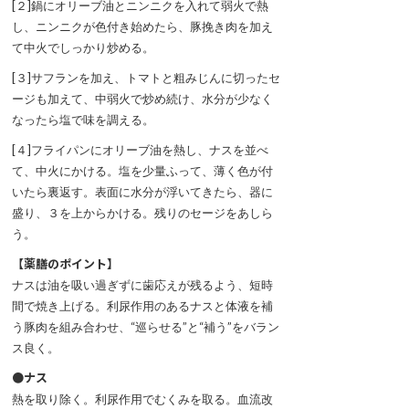
[２]鍋にオリーブ油とニンニクを入れて弱火で熱
し、ニンニクが色付き始めたら、豚挽き肉を加え
て中火でしっかり炒める。
[３]サフランを加え、トマトと粗みじんに切ったセ
ージも加えて、中弱火で炒め続け、水分が少なく
なったら塩で味を調える。
[４]フライパンにオリーブ油を熱し、ナスを並べ
て、中火にかける。塩を少量ふって、薄く色が付
いたら裏返す。表面に水分が浮いてきたら、器に
盛り、３を上からかける。残りのセージをあしら
う。
【薬膳のポイント】
ナスは油を吸い過ぎずに歯応えが残るよう、短時
間で焼き上げる。利尿作用のあるナスと体液を補
う豚肉を組み合わせ、“巡らせる”と“補う”をバラン
ス良く。
●ナス
熱を取り除く。利尿作用でむくみを取る。血流改