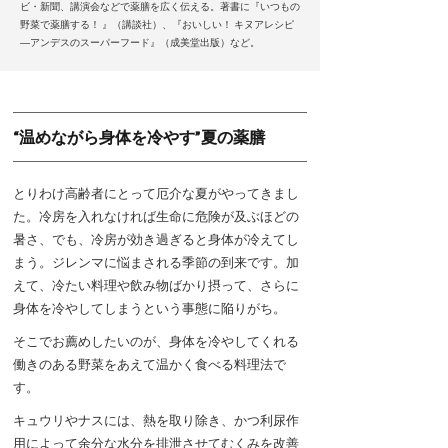
ビ・新聞、講演会などで薬膳を広く伝える。著書に『いつもの
野菜で薬膳する！ 』（講談社）、『おいしい！ キヌアレシピ
―アンデスのスーパーフード』（成美堂出版）など。
“温めながら身体を冷やす”夏の薬膳
とりわけ高齢者にとって厄介な夏がやってきまし
た。冷房を入れなければ生命に危険が及ぶほどの
暑さ、でも、冷房が効き過ぎると身体が冷えてし
まう。ジレンマに悩まされる季節の到来です。加
えて、冷たい料理や飲み物ばかり摂って、さらに
身体を冷やしてしまうという事態に陥りがち。
そこでお薦めしたいのが、身体を冷やしてくれる
働きのある野菜をあえて温かく食べる料理法で
す。
キュウリやナスには、熱を取り除き、かつ利尿作
用によって余分な水分を排泄させてむくみを改善