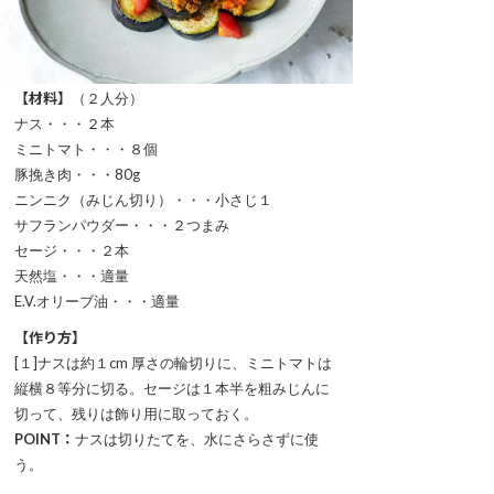
【材料】
（２人分）
ナス・・・２本
ミニトマト・・・８個
豚挽き肉・・・80g
ニンニク（みじん切り）・・・小さじ１
サフランパウダー・・・２つまみ
セージ・・・２本
天然塩・・・適量
E.V.オリーブ油・・・適量
【作り方】
[１]ナスは約１cm 厚さの輪切りに、ミニトマトは
縦横８等分に切る。セージは１本半を粗みじんに
切って、残りは飾り用に取っておく。
POINT：
ナスは切りたてを、水にさらさずに使
う。