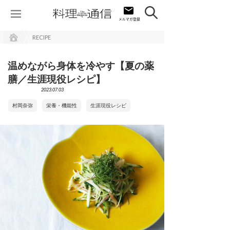
RECIPE
温めながら身体を冷やす【夏の薬
膳／生涯現役レシピ】
2023.07.03
村岡奈弥
栄養・機能性
生涯現役レシピ