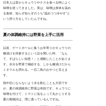
日本人は昔からキュウリやナスを食べる時によく
味噌を使ってきました。実は、味噌は身体を温め
る食材。知らず知らずのうち“温めつつ冷やす”と
いう摂り方をしていたんですね。
夏の体調維持には野菜を上手に活用
以前、ゲートボールに集うお年寄りがキュウリの
糠漬けを持参するという話を聞いた時、「なん
て、すばらしい知恵！」と感動したことがありま
す。水分を野菜で補給する、しかも糠漬けだから
ミネラルも摂れる。一石二鳥のおやつと言えま
す。
熱中症にならないよう水を飲むことも大切です
が、夏の体調維持に野菜は有効です。キュウリに
味噌を付けて、トマトに塩をふって丸かじりする
夏の風物詩は、理に適っているんですね。