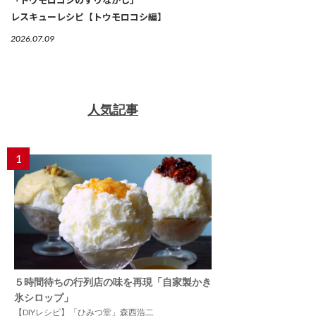
レスキューレシピ【トウモロコシ編】
2026.07.09
人気記事
1
５時間待ちの行列店の味を再現「自家製かき
氷シロップ」
【DIYレシピ】「ひみつ堂」森西浩二