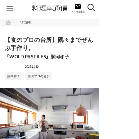
RECIPE
【食のプロの台所】隅々までぜん
ぶ手作り。
「WOLD PASTRIES」鰤岡和子
2025.11.10
鰤岡和子
食のプロの台所