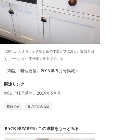
収納はたっぷり。引き出し用の木製ノブに注目。旋盤を回
し、一つひとつ手仕事で仕上げている。
（雑誌『料理通信』2019年５月号掲載）
関連リンク
雑誌『料理通信』2019年5月号
鰤岡和子
食のプロの台所
BACK NUMBER / この連載をもっとみる