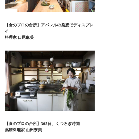
【食のプロの台所】アパレルの発想でディスプレ
イ
料理家 口尾麻美
【食のプロの台所】365日、くつろぎ時間
薬膳料理家 山田奈美