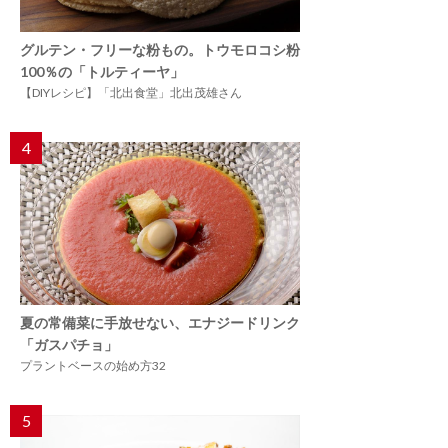
グルテン・フリーな粉もの。トウモロコシ粉
100％の「トルティーヤ」
【DIYレシピ】「北出食堂」北出茂雄さん
4
夏の常備菜に手放せない、エナジードリンク
「ガスパチョ」
プラントベースの始め方32
5