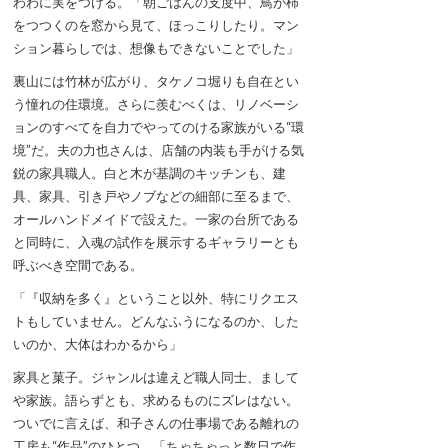
わわに実をつける。「朝ごはんの支度中、鳥が柿
をつつくのを窓から見て、ほっこりしたり。マン
ション暮らしでは、想像もできないことでした」
裏山には竹林が広がり、タケノコ堀りも自在とい
う憧れの住環境。さらに羨むべくは、リノベーシ
ョンのすべてを自力でやってのける家族がいる“環
境”だ。夫の力也さんは、店舗の内装も手がける気
鋭の家具職人。白と木が基調のキッチンも、建
具、家具、引き戸やノブなどの細部に至るまで、
オールハンドメイドで設えた。一家の台所である
と同時に、入魂の試作を展示するギャラリーとも
呼ぶべき空間である。
「『収納を多く』ということ以外、特にリクエス
トもしていません。どんなふうになるのか、した
いのか、大体はわかるから」
家具と菓子。ジャンルは違えど職人同士、まして
や家族。語らずとも、求めるものにズレはない。
ついでに言えば、和子さんの仕事場である離れの
工房も“作品”のひとつ。「ちゃちゃっと数日で作