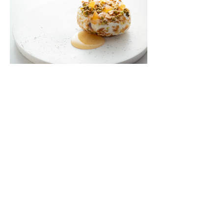
パリで活躍する日本人パティシエが語る「フ
ランス産の乳だから作れる味」
パリ「Pâtisserie TOSHIYA TAKATSUKA」高塚俊也