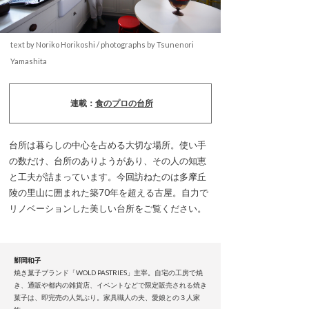
text by Noriko Horikoshi / photographs by Tsunenori
Yamashita
連載：
食のプロの台所
台所は暮らしの中心を占める大切な場所。使い手
の数だけ、台所のありようがあり、その人の知恵
と工夫が詰まっています。今回訪ねたのは多摩丘
陵の里山に囲まれた築70年を超える古屋。自力で
リノベーションした美しい台所をご覧ください。
鰤岡和子
焼き菓子ブランド「WOLD PASTRIES」主宰。自宅の工房で焼
き、通販や都内の雑貨店、イベントなどで限定販売される焼き
菓子は、即完売の人気ぶり。家具職人の夫、愛娘との３人家