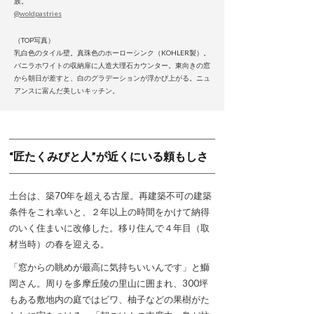
族。
@woldpastries
（TOP写真）
乳白色のタイル壁。真珠色のホーローシンク（KOHLER製）。
バニラホワイトの収納扉に人造大理石カウンター。東向きの窓
から朝日が差すと、白のグラデーションが浮かび上がる。ニュ
アンスに富んだ美しいキッチン。
“匠たくみびと人”が近くにいる頼もしさ
土台は、築70年を超える古屋。再建築不可の建築
条件をこれ幸いと、２年以上の時間をかけて納得
のいく住まいに改修した。移り住んで４年目（取
材当時）の春を迎える。
「窓からの眺めが最高に気持ちいいんです」と鰤
岡さん。周りを多摩丘陵の里山に囲まれ、300坪
もある敷地内の庭ではビワ、柚子などの果樹がた