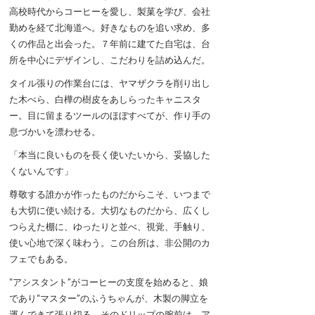
高校時代からコーヒーを愛し、製菓を学び、会社
勤めを経て北海道へ。好きなものを追い求め、多
くの作品と出会った。７年前に建てた自宅は、台
所を中心にデザインし、こだわりを詰め込んだ。
タイル張りの作業台には、ヤマザクラを削り出し
た木べら、白樺の樹皮をあしらったキャニスタ
ー。目に留まるツールのほぼすべてが、作り手の
息づかいを漂わせる。
「本当に良いものを長く使いたいから、妥協した
くないんです」
尊敬する誰かが作ったものだからこそ、いつまで
も大切に使い続ける。大切なものだから、広くし
つらえた棚に、ゆったりと並べ、視覚、手触り、
使い心地で深く味わう。この台所は、非公開のカ
フェでもある。
“アシスタント”がコーヒーの支度を始めると、娘
であり“マスター”のふうちゃんが、木製の脚立を
運んできて張り切る。そのドリップの腕前は、ア