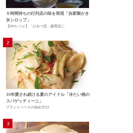
５時間待ちの行列店の味を再現「自家製かき
氷シロップ」
【DIYレシピ】「ひみつ堂」森西浩二
2
35年愛され続ける夏のアイドル「冷たい桃の
スパゲッティーニ」
プラントベースの始め方52
3