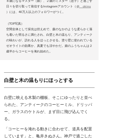
８歳になるマスター（娘）、２歳のミスター（息子）と過ごす
日々を切り取って発信するInstagramアカウント（
@___okinu
）には、40万人以上のフォロワーがつく。
（TOP写真）
空間全体として採光は控えめで、森のなかのような柔らかく落
ち着いた明るさに満たされ、白壁と木の温もり、アンティーク
の味わいが、訪れる人をほっとさせる。塗り壁に使われている
ゼオライトの効果か、真夏でも涼やかだ。娘のふうちゃんは２
歳半からコーヒーを淹れ始めた。
白壁と木の温もりにほっとする
白壁に映える木製の棚板、そこにゆったりと並べ
られた、アンティークのコーヒーミル、ドリッパ
ー、ガラスのケトルが、まず目に飛び込んでく
る。
「コーヒーを淹れる動きに合わせて、道具を配置
しています」と、亀井きぬさん。神戸で過ごした