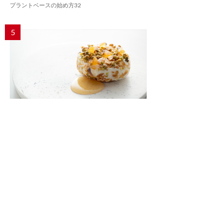
プラントベースの始め方32
5
パリで活躍する日本人パティシエが語る「フ
ランス産の乳だから作れる味」
パリ「Pâtisserie TOSHIYA TAKATSUKA」高塚俊也