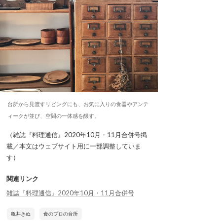
台所から見渡すリビングにも、お気に入りの食器やアンテ
ィークが並び、空間の一体感を醸す。
（雑誌『料理通信』2020年10月・11月合併号掲
載／本文はウェブサイト用に一部調整していま
す）
関連リンク
雑誌『料理通信』2020年10月・11月合併号
亀井きぬ
食のプロの台所