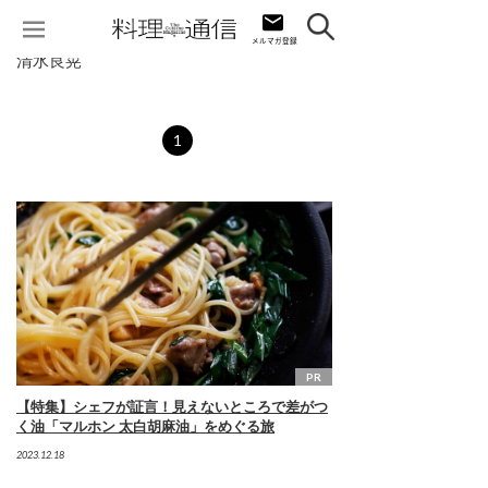
清水良晃
1
PR
【特集】シェフが証言！見えないところで差がつ
く油「マルホン 太白胡麻油」をめぐる旅
2023.12.18