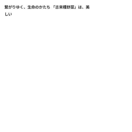
繋がりゆく、生命のかたち 「古来種野菜」は、美
しい
2026.04.02
SNS
ALL
FEATURE
新着記事
注目の動き
MOVEMENT
ワールドガストロノミー
PEOPLE
食のプロたち
未来のレストランへ
食の世界のスペシャリスト
COVID-19
料理人・パン職人・菓子職人