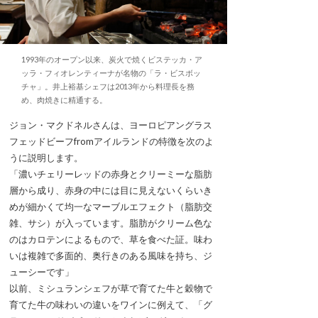
1993年のオープン以来、炭火で焼くビステッカ・ア
ッラ・フィオレンティーナが名物の「ラ・ビスボッ
チャ」。井上裕基シェフは2013年から料理長を務
め、肉焼きに精通する。
ジョン・マクドネルさんは、ヨーロピアングラス
フェッドビーフfromアイルランドの特徴を次のよ
うに説明します。
「濃いチェリーレッドの赤身とクリーミーな脂肪
層から成り、赤身の中には目に見えないくらいき
めが細かくて均一なマーブルエフェクト（脂肪交
雑、サシ）が入っています。脂肪がクリーム色な
のはカロテンによるもので、草を食べた証。味わ
いは複雑で多面的、奥行きのある風味を持ち、ジ
ューシーです」
以前、ミシュランシェフが草で育てた牛と穀物で
育てた牛の味わいの違いをワインに例えて、「グ