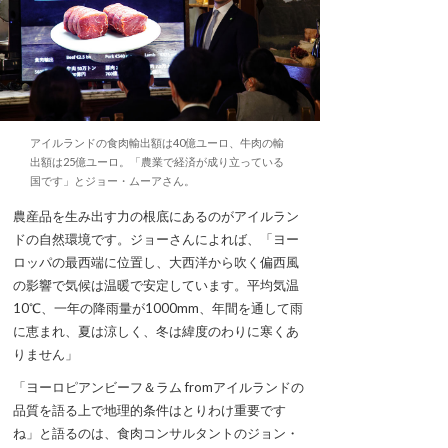
アイルランドの食肉輸出額は40億ユーロ、牛肉の輸
出額は25億ユーロ。「農業で経済が成り立っている
国です」とジョー・ムーアさん。
農産品を生み出す力の根底にあるのがアイルラン
ドの自然環境です。ジョーさんによれば、「ヨー
ロッパの最西端に位置し、大西洋から吹く偏西風
の影響で気候は温暖で安定しています。平均気温
10℃、一年の降雨量が1000mm、年間を通して雨
に恵まれ、夏は涼しく、冬は緯度のわりに寒くあ
りません」
「ヨーロピアンビーフ＆ラム fromアイルランドの
品質を語る上で地理的条件はとりわけ重要です
ね」と語るのは、食肉コンサルタントのジョン・