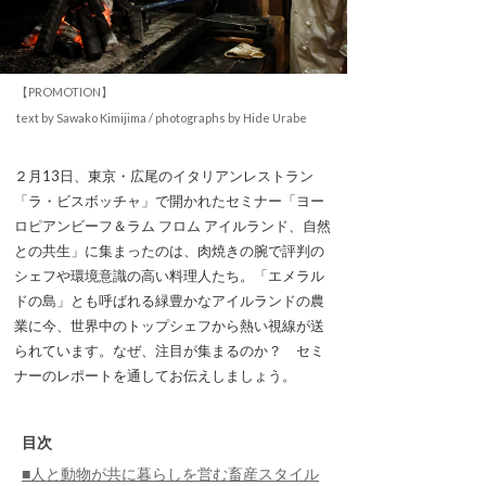
【PROMOTION】
text by Sawako Kimijima / photographs by Hide Urabe
２月13日、東京・広尾のイタリアンレストラン
「ラ・ビスボッチャ」で開かれたセミナー「ヨー
ロピアンビーフ＆ラム フロム アイルランド、自然
との共生」に集まったのは、肉焼きの腕で評判の
シェフや環境意識の高い料理人たち。「エメラル
ドの島」とも呼ばれる緑豊かなアイルランドの農
業に今、世界中のトップシェフから熱い視線が送
られています。なぜ、注目が集まるのか？ セミ
ナーのレポートを通してお伝えしましょう。
目次
■人と動物が共に暮らしを営む畜産スタイル