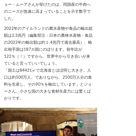
ョー・ムーアさんが挙げたのは、同国産の牛肉へ
のニーズが急速に高まっていることを示す数字で
した。
2022年のアイルランドの農水産物や食品の輸出総
額は2.3兆円（編集部注：日本の農林水産物・食品
の2022年の輸出額は約１.4兆円で過去最高）、輸
出相手国は187カ国にのぼります。前年比が
122％（！）ですから、世界中から引き合いが来
ていると言っていいでしょう。
「国土は84421㎡で北海道とほぼ同じ大きさ。人
口は約500万人。でありながら、2500万人分の食
料を生産し、その90％を輸出しています」とジョ
ーさん。小さな国の大きな食材生産力には驚くば
かりです。