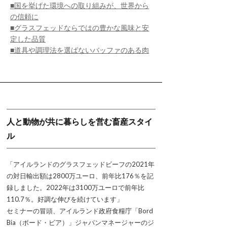
■国を挙げた環境への取り組みが、世界から
の信頼に
■グラスフェッドならではの豊かな風味と安
定した品質
■道具や調理法を選ばないバッファのある肉
人と動物が共に暮らしを営む畜産スタイ
ル
「アイルランドのグラスフェッドビーフの2021年
の対日輸出額は2800万ユーロ、前年比176％を記
録しました。2022年は3100万ユーロで前年比
110.7％。好調な伸びを続けています」
セミナーの冒頭、アイルランド政府食糧庁「Bord
Bia（ボード・ビア）」ジャパンマネージャーのジ