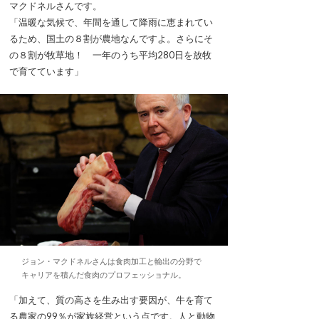
マクドネルさんです。
「温暖な気候で、年間を通して降雨に恵まれてい
るため、国土の８割が農地なんですよ。さらにそ
の８割が牧草地！ 一年のうち平均280日を放牧
で育てています」
ジョン・マクドネルさんは食肉加工と輸出の分野で
キャリアを積んだ食肉のプロフェッショナル。
「加えて、質の高さを生み出す要因が、牛を育て
る農家の99％が家族経営という点です。人と動物