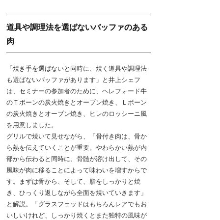
道具や調理法を選ばないバッファのある
肉
「焼き手を選ばないと同時に、焼く道具や調理法
も選ばないバッファがあります」と井上シェフ
は、セミナーの参加者のために、ヘレフォード牛
のＴボーンの炭火焼きとオーブン焼き、Ｌボーン
の炭火焼きとオーブン焼き、ヒレのロッシーニ風
を用意しました。
グリルで焼いて見せながら、「骨付き肉は、骨か
ら熱を伝えていくことが重要。やわらかい熱が内
部から伝わると同時に、骨髄が溶け出して、その
風味が肉に移ることによって味わいを増すからで
す。まずは骨から、そして、脂をしっかりと焼
き、ひっくり返しながら全面を焼いていきます」
と解説。「グラスフェッドはもちろんレアでもお
いしいけれど、しっかり焼くとまた独特の風味が