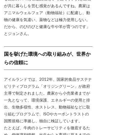
が共に暮らしを営む感覚があるんですね。農家は
アニマルウェルフェア（動物福祉）に配慮し、動
物の健康を気遣い、薬物などは極力使用しない。
だから、のびのびと健康な牛や羊が育つのです」
とジョンさん。
国を挙げた環境への取り組みが、世界か
らの信頼に
アイルランドでは、2012年、国家的食品サステナ
ビリティプログラム「オリジングリーン」が政府
主導で制定されました。農家から小売業者までが
一丸となって、環境保護、エネルギーの使用と排
出、生物多様性、水ストレス、動物福祉などに取
り組むプログラムで、ISOやカーボントラストの
国際規格に準拠し、独自に検証しています。
たとえば、牛肉のトレーサビリティを徹底するた
め、個体識別情報、出生からと畜場に至るまでの