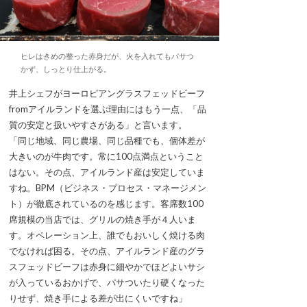
ヒレはきめの整った赤身だが、火を入れてもパサつ
かず、しっとり仕上がる。
井上シェフがヨーロピアングラスフェッドビーフ
fromアイルランドを選ぶ理由にはもう一点、「品
質の安定と扱いやすさがある」と言います。
「同じ地域、同じ農場、同じ品種でも、個体差が
大きいのが牛肉です。常に100点満点ということ
はない。その点、アイルランド産は安定していま
すね。BPM（ビジネス・プロセス・マネージメン
ト）が徹底されているのを感じます。客席数100
席規模の当店では、グリルの焼き手が４人いま
す。オペレーション上、誰でもおいしく焼ける肉
でなければ困る。その点、アイルランド産のグラ
スフェッドビーフは赤身に細やかでほどよいサシ
が入っているおかげで、パサついたり硬くなった
りせず、焼き手による差が出にくいですね」