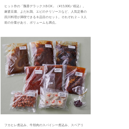
ヒット作の「飄香デラックスBOX」（¥15,000／税込）。
麻婆豆腐、よだれ鶏、エビのチリソースなど、人気定番の
四川料理が満喫できる８品目のセット。それぞれ２～３人
前の分量があり、ボリュームも満点。
フカヒレ煮込み、牛頬肉のスパイシー煮込み、スペアリ