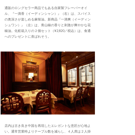
通販のロングセラー商品でもある自家製フレーバーオイ
ル、『一滴香（イーディンシャン）』（右）は、スパイス
の奥深さが楽しめる麻辣油。新商品『一滴爽（イーディン
シュワン）』（左）は、青山椒の香りと刺激が爽やかな花
椒油。化粧箱入りの２個セット（¥2,820／税込）は、食通
へのプレゼントに喜ばれそう。
店内は古き良き中国を再現したエレガントな意匠が心地よ
い。通常営業時よりテーブル数を減らし、４人席は２人掛