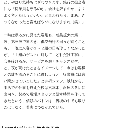
ど。やはり気持ちはざわつきます。銀行の担当者
にも『従業員を守るのか。会社を残すのか。よく
よく考えたほうがいい』と言われたり。まあ、き
つくなかったと言えばウソになりますね（笑）」
一時は戻るかに見えた客足も、感染拡大の第二
波、第三波で遠のき、低空飛行の日々が続くこと
も。一晩に来客が１～２組の日も珍しくなかった
が、「１組のゲストに対して、どれだけ丁寧に、
心を砕けるか。サービスを磨くチャンスだぞ、
と。夜が明けたときをイメージして、今はお客様
との絆を深めることに徹しようと、従業員には言
い聞かせていました」と井桁シェフ。以前から、
本店での仕事を終えた後は六本木、銀座の各店に
出向き、努めて現場スタッフと話す時間を作って
きたという。信頼のバトンは、苦境の中でも取り
こぼしなく、着実につながれていた。