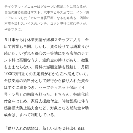
テイクアウトメニューはグループの店舗ごとに異なるが、
自慢の麻婆豆腐はマスト。六本木ヒルズ店では、インド風
にアレンジした「カレー麻婆豆腐」なるお弁当も。四川の
本流を汲むスパイスのパンチ、コクと奥行に富む辛さが、
やみつきに。
５月末からは休業要請が緩和ステップに入り、全
店で営業も再開。しかし、資金繰りでは綱渡りが
続いた。いずれも都心の一等地にある店舗のテナ
ント料は高額なうえ、違約金の縛りがあり、撤退
もままならない。賃料の減額交渉も難航し、月額
1000万円近くの固定費が右から左へ消えていく。
全額支給の給料分として銀行から借り入れた資金
はすぐに底をつき、セーフティネット保証（４
号・５号）の融資も頼った。もちろん、持続化給
付金をはじめ、家賃支援給付金、時短営業に伴う
感染拡大防止協力金など、対象となる補助金や助
成金は、すべて利用している。
「借り入れの総額は、新しい店を２軒出せるほ