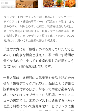
ウェブサイトのデザインを一新（写真左）。デリバリー・
テイクアウト・通販の専用ページ（写真右）を設け、より
読みやすく、利用しやすい仕様に。制作を担当したのは、
オープン当初から通い続ける「飄香」ファンの常連客。店
の奮闘を見て、自らデザインを買って出てくれた。そんな
経緯にも、築いてきた信頼の厚さが伺える。
「遠方の方にも『飄香』の味を知っていただくた
めの、前向きな機会と捉えて。家で過ごす時間が
長くなるので、少しでも食卓の楽しみが増すよう
な“ごちそう感”も意識しています」
一番人気は、８種類の人気惣菜や食品を詰め合わ
せた「飄香デラックスBOX」。品目ごとに詳細な
説明書を添付するほか、前もって用意が必要な具
材についてはウェブサイトにも明記。セットメニ
ューの選定では、常連のゲストに通販で食べたい
と思う料理について意見を乞い、ヒヤリングに生