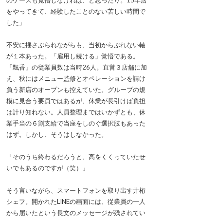
のケースも覚悟しなければ、と思ったり。15年店
をやってきて、経験したことのない苦しい時間で
した」
不安に揺さぶられながらも、当初からぶれない軸
が１本あった。「雇用し続ける」覚悟である。
「飄香」の従業員数は当時26人。直営３店舗に加
え、秋にはメニュー監修とオペレーションを請け
負う新店のオープンも控えていた。グループの規
模に見合う要員ではあるが、休業が長引けば負担
は計り知れない。人員整理まではいかずとも、休
業手当の６割支給で当座をしのぐ選択肢もあった
はず。しかし、そうはしなかった。
「そのうち終わるだろうと、高をくくっていたせ
いでもあるのですが（笑）」
そう言いながら、スマートフォンを取り出す井桁
シェフ。開かれたLINEの画面には、従業員の一人
から届いたという長文のメッセージが残されてい