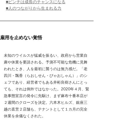
■ピンチは成長のチャンスになる
■人のつながりから生まれる力
雇用を止めない覚悟
未知のウイルスが猛威を振るい、政府から営業自
粛や休業を要請される。予測不可能な危機に見舞
われたとき、人を最初に襲うのは無力感だ。「老
四川・飄香（らおしせん・ぴゃおしゃん）」のシ
ェフであり、経営者でもある井桁良樹さんにとっ
ても、それは例外ではなかった。2020年４月、緊
急事態宣言の発令に先駆け、まず麻布十番本店が
２週間のクローズを決定。六本木ヒルズ、銀座三
越の直営２店舗も、テナントとして１カ月の完全
休業を余儀なくされた。