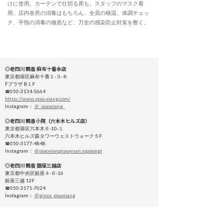
けに使用。カーテンで仕切る席も。スタッフのマスク着
用、店内各所の消毒はもちろん、全員の検温、体調チェッ
ク、手指の消毒の徹底など、万全の感染防止対策を敷く。
◎老四川 飄香 麻布十番本店
東京都港区麻布十番１-３-８
Fプラザ B１F
☎050-3134-5664
https://www.piao-xiang.com/
Instagram：
＠_piaoxiang_
◎老四川 飄香小院（六本木ヒルズ店）
東京都港区六本木６-10-１
六本木ヒルズ森タワーウェストウォーク５F
☎050-3177-4848
Instagram：
＠piaoxiangxiaoyuan.roppongi
◎老四川 飄香 銀座三越店
東京都中央区銀座４-６-16
銀座三越 12F
☎050-3171-7024
Instagram：
＠ginza_piaoxiang