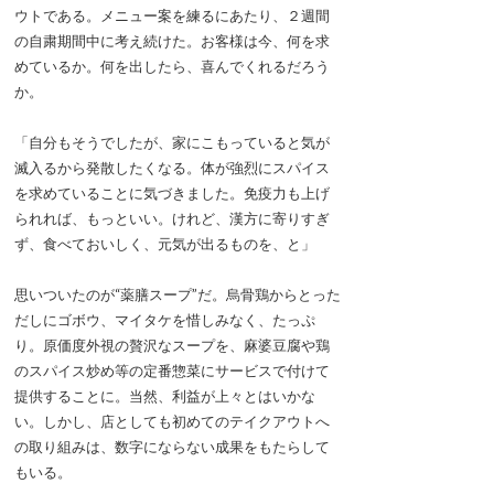
ウトである。メニュー案を練るにあたり、２週間
の自粛期間中に考え続けた。お客様は今、何を求
めているか。何を出したら、喜んでくれるだろう
か。
「自分もそうでしたが、家にこもっていると気が
滅入るから発散したくなる。体が強烈にスパイス
を求めていることに気づきました。免疫力も上げ
られれば、もっといい。けれど、漢方に寄りすぎ
ず、食べておいしく、元気が出るものを、と」
思いついたのが“薬膳スープ”だ。烏骨鶏からとった
だしにゴボウ、マイタケを惜しみなく、たっぷ
り。原価度外視の贅沢なスープを、麻婆豆腐や鶏
のスパイス炒め等の定番惣菜にサービスで付けて
提供することに。当然、利益が上々とはいかな
い。しかし、店としても初めてのテイクアウトへ
の取り組みは、数字にならない成果をもたらして
もいる。