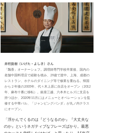
井桁良樹（いげた・よしき）さん
「飄香」オーナーシェフ。調理師専門学校卒業後、国内の
老舗中国料理店で経験を積み、29歳で渡中。上海、成都の
レストラン、ホテルのダイニング等で修業を重ねる。帰国
から２年後の2005年、代々木上原に自店をオープン（2012
年、麻布十番に移転）。銀座三越、六本木ヒルズに支店を
持つほか、2020年11月にはメニューとオペレーションを監
修する中華バル、「ジャンピングパンダ」が丸ノ内テラス
にオープン。
「浮かんでくるのは『どうなるのか』『大丈夫な
のか』というネガティブなフレーズばかり。最悪