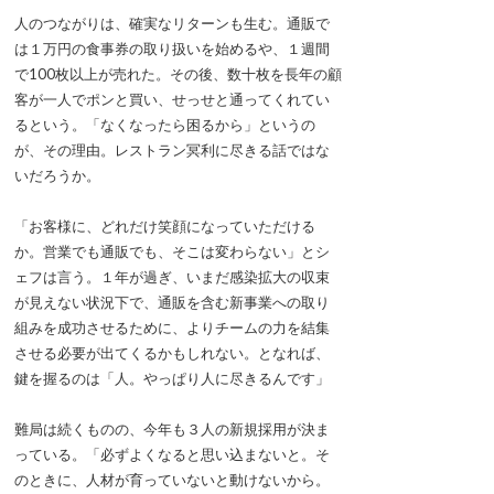
人のつながりは、確実なリターンも生む。通販で
は１万円の食事券の取り扱いを始めるや、１週間
で100枚以上が売れた。その後、数十枚を長年の顧
客が一人でポンと買い、せっせと通ってくれてい
るという。「なくなったら困るから」というの
が、その理由。レストラン冥利に尽きる話ではな
いだろうか。
「お客様に、どれだけ笑顔になっていただける
か。営業でも通販でも、そこは変わらない」とシ
ェフは言う。１年が過ぎ、いまだ感染拡大の収束
が見えない状況下で、通販を含む新事業への取り
組みを成功させるために、よりチームの力を結集
させる必要が出てくるかもしれない。となれば、
鍵を握るのは「人。やっぱり人に尽きるんです」
難局は続くものの、今年も３人の新規採用が決ま
っている。「必ずよくなると思い込まないと。そ
のときに、人材が育っていないと動けないから。