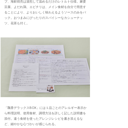
ブ、海鮮焼売は湯煎して温めるだけのレトルト仕様。麻婆
豆腐、よだれ鶏、エビチリは、メイン食材を自分で用意す
ることにより、よりおいしく味わえるようソースのみをパ
ック。おつまみにぴったりのスパイシーなカシューナッ
ツ、花茶も付く。
「飄香デラックスBOX」には１品ごとのアレルギー表示か
ら料理説明、使用食材、調理方法を詳しく記した説明書を
添付。違う食材を使ったアレンジレシピを書き添えるな
ど、細やかな心づかいが感じられる。