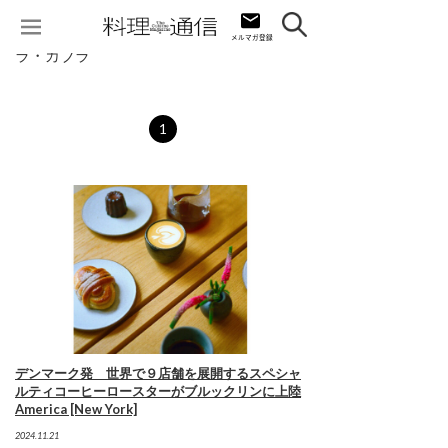
ラ・カブラ
1
デンマーク発 世界で９店舗を展開するスペシャ
ルティコーヒーロースターがブルックリンに上陸
America [New York]
2024.11.21