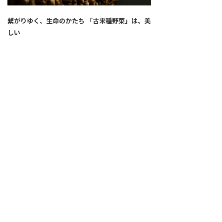
繋がりゆく、生命のかたち 「古来種野菜」は、美
しい
2026.04.02
SNS
ALL
FEATURE
新着記事
注目の動き
MOVEMENT
ワールドガストロノミー
PEOPLE
食のプロたち
未来のレストランへ
食の世界のスペシャリスト
COVID-19
料理人・パン職人・菓子職人